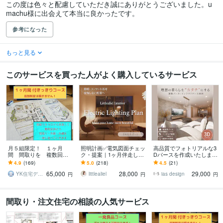
この度は色々と配慮していただき誠にありがとうございました。u
machu様に出会えて本当に良かったです。
参考になった
もっと見る
このサービスを買った人がよく購入しているサービス
月５組限定！ １ヶ月
照明計画✅電気図面チェッ
高品質でフォトリアルな3
間 間取りを 複数回提
ク・提案｜1ヶ月伴走しま
Dパースを作成いたします
案します 一級建築士が 1
す IC歴20年｜新築・リフ
住宅・リノベ・店舗等プ
4.9
(169)
5.0
(218)
4.5
(21)
ヶ月間 付きっきりでお
ォームの電気図面相談
レゼン受注率・客単価UP
65,000
28,000
29,000
手伝いいたします！
にご活用下さい
YK住宅デザイン／間取セカンドオピニオン
littlealiel
ias design
円
円
円
間取り・注文住宅の相談の人気サービス