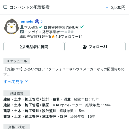
＋
2,500円
コンセントの配置提案
umachu
本人確認
機密保持契約(NDA)
インボイス発行事業者
未登録
総販売実績
785
評価
4.9
フォロワー
81
出品者に質問
フォロー
81
スケジュール
【お願い中】が多いのはアフターフォローやハウスメーカーからの図面待ちの
方...
すべて見る
経験職種
建築・土木・施工管理 / 設計・積算・測量
経験年数 : 15年
建築・土木・施工管理 / 製図・CADオペレーター
経験年数 : 15年
建築・土木・施工管理 / 設計監理
経験年数 : 15年
建築・土木・施工管理 / 施工管理・監理
経験年数 : 15年
資格・検定