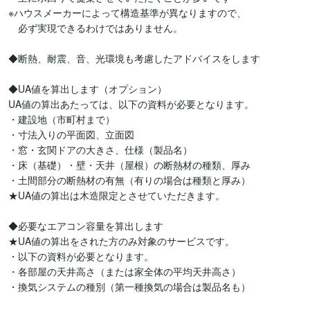
※ハウスメーカーによって構造基準が異なりますので、

　必ず実現できるわけではありません。

◆断熱、耐震、音、光環境も考慮したアドバイスをします　

◆UA値を算出します（オプション）

UA値の算出あたっては、以下の資料が必要となります。

・建設地（市町村まで）

・寸法入りの平面図、立面図

・窓・玄関ドアの大きさ、仕様（製品名）

・床（基礎）・壁・天井（屋根）の断熱材の種類、厚み

・土間部分の断熱材の有無（有りの場合は種類と厚み）

★UA値の算出は木造限定とさせていただきます。　

◆必要なエアコン容量を算出します

★UA値の算出をされた方のみ対象のサービスです。

・以下の資料が必要となります。

・各部屋の天井高さ（または家全体の平均天井高さ）

・換気システムの種別（第一種換気の場合は製品名も）
