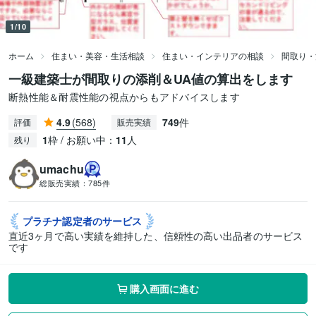
1/10
ホーム
住まい・美容・生活相談
住まい・インテリアの相談
間取り・
一級建築士が間取りの添削＆UA値の算出をします
断熱性能＆耐震性能の視点からもアドバイスします
4.9
(568)
749
件
評価
販売実績
1
枠 / お願い中：
11
人
残り
umachu
総販売実績：
785件
プラチナ認定者の
サービス
直近3ヶ月で高い実績を維持した、信頼性の高い出品者のサービス
です
購入画面に進む