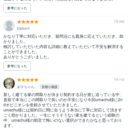
参考になった
7月19日
DahonY
かなり丁寧に対応いただき、疑問点にも親身に応えていただき、助
かりました。

検討していただいた内容も詳細に教えていただいて不安を解消する
ことができました。

ありがとうございました。
参考になった
7月11日
あすちゃん。
見積り相談
新しく建てる家の間取りが決まり契約する日が差し迫っている中、
直前で本当にこの間取りで良いのか不安になり今回umachu様に2n
dオピニオンを依頼させていただきました。

umachu様には契約日に間に合うよう本当に丁寧に対応して頂きす
ごく助かりました。一生にそうそうない家を建てるという経験の
中、umachu様の助言で悔いのない選択ができたかなと思っており
ます。
