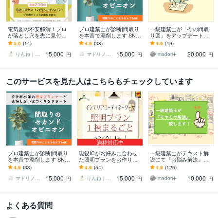
電気図の不安解消！プロ
プロ建築士が診断|間取り
一級建築士が「今の間取
が落とし穴を先に見付け
を本音で添削します SNS
り図」をアップデート致
ます コンセントとスイッ
の間取りに惑わされな
します ▶︎住宅設計30年の
5.0
(14)
4.9
(38)
4.9
(49)
チ、後悔しない最終チェ
い、あなたの暮らしに合
キャリアを活かした「間
15,000
15,000
20,000
ックで完成後も安心
う間取り
取り図」提案です。
りんね｜ＩＣ×電気工事士
マドリノミカタ｜建築士の家づくり相談室
madori➕
円
円
円
このサービスを見た人はこちらもチェックしています
満枠対応中
プロ建築士が診断|間取り
現役ICがお好みに合わせ
一級建築士がテキスト解
を本音で添削します SNS
た照明プランをお作りし
説にて『お悩み解決』致
の間取りに惑わされな
ます 新築・リフォーム・
します ▶︎30年の経験値を
4.9
(38)
4.9
(54)
4.9
(126)
い、あなたの暮らしに合
リノベ対象！照明まるご
活かした、間取り診断と
15,000
15,000
10,000
う間取り
と1棟ぶんをご提案
暮らし提案を…。
マドリノミカタ｜建築士の家づくり相談室
りんね｜ＩＣ×電気工事士
madori➕
円
円
円
よくある質問