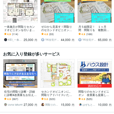
一条施主が間取りセカン
ゼロから見直す！間取り
月５組限定！ １ヶ月
ドオピニオンを行います
のセカンドオピニオンし
間 間取りを 複数回提
一条施主だからこその視
ます 一級建築士が追加料
案します 一級建築士が 1
4.9
(114)
4.8
(33)
4.9
(169)
点で『すべての間取りに
金なしでゼロから間取り
ヶ月間 付きっきりでお
25,000
44,000
65,000
理由を作る』
を提案いたします！
手伝いいたします！
KEI_一条施主
YK住宅デザイン／間取セカンドオピニオン
YK住宅デザイン／間取セカンドオピニオン
円
円
円
お気に入り登録が多いサービス
満枠対応中
住宅の間取り診断・詳細
セカンドオピニオンに。
間取りのセカンドオピニ
に診断&改善案をお伝えし
間取りアドバイスいたし
オン 改善案も提案しま
ます 建築士takumiの的
ます 住宅設計の経験豊富
す 実績1300棟以上の一級
4.9
(367)
5.0
(323)
4.9
(525)
確・細やかな間取りのセ
な一級建築士が暮らす視
建築士が間取りを評価・
27,000
15,000
10,000
カンドオピニオン
点で間取りチェック！
診断します。
zuna takumi
間取りのアドバイザーhachikuro
はぜもとひろふみ
円
円
円