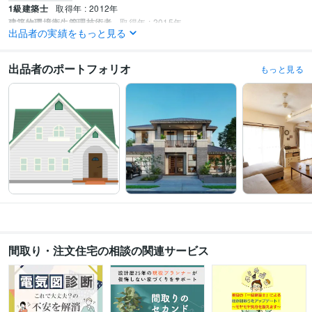
1級建築士
取得年 : 2012年
建築物環境衛生管理技術者
取得年 : 2015年
出品者の実績をもっと見る
宅地建物取引士（旧 宅地建物取引主任者）
取得年 : 2013年
エネルギー管理士
取得年 : 2020年
CAD利用技術者1級
取得年 : 2009年
出品者のポートフォリオ
もっと見る
得意分野
住まい・美容・生活相談
住宅間取りの添削
住宅
住まい・美容・生活相談
ＵＡ値の算出
照明・コンセントの添削
コンセ
ントの配置提案
住宅
間取り・注文住宅の相談の関連サービス