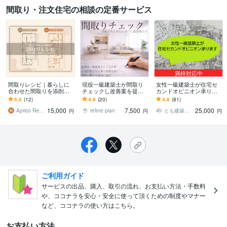
間取り・注文住宅の相談の定番サービス
満枠対応中
間取りレシピ｜暮らしに
現役一級建築士が間取り
女性一級建築士が住宅セ
合わせた間取りを添削し
チェックし改善案を提示
カンドオピニオン承りま
ます なんだかしっくりこ
します 契約前にあとひと
す 主婦、子育て経験をも
5.0
(12)
4.9
(20)
4.8
(81)
ない間取りを改善したい
手間かけましょう！
とにきめ細やかな間取り
15,000
7,500
25,000
方へ！
チェック
Aprico Recipe
refine plan
とも建築スタジオ（旧R＆T建築スタジオ）
円
円
円
ご利用ガイド
サービスの出品、購入、取引の流れ、お支払い方法・手数料
や、ココナラを安心・安全に使って頂くための制度やマナー
など、ココナラの使い方はこちら。
お支払い方法