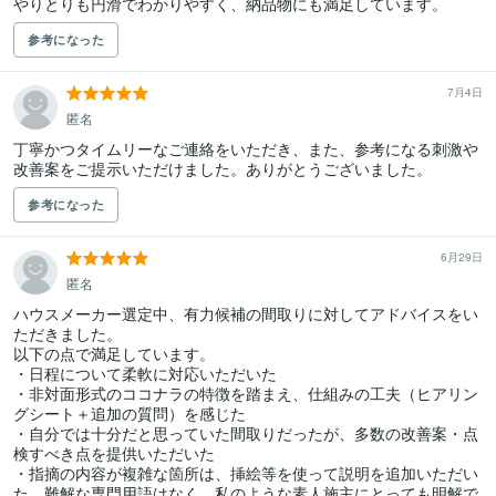
やりとりも円滑でわかりやすく、納品物にも満足しています。
参考になった
7月4日
匿名
丁寧かつタイムリーなご連絡をいただき、また、参考になる刺激や
改善案をご提示いただけました。ありがとうございました。
参考になった
6月29日
匿名
ハウスメーカー選定中、有力候補の間取りに対してアドバイスをい
ただきました。

以下の点で満足しています。

・日程について柔軟に対応いただいた

・非対面形式のココナラの特徴を踏まえ、仕組みの工夫（ヒアリン
グシート＋追加の質問）を感じた

・自分では十分だと思っていた間取りだったが、多数の改善案・点
検すべき点を提供いただいた

・指摘の内容が複雑な箇所は、挿絵等を使って説明を追加いただい
た。難解な専門用語はなく、私のような素人施主にとっても明解で