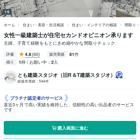
1/5
ホーム
住まい・美容・生活相談
住まい・インテリアの相談
間取り・
女性一級建築士が住宅セカンドオピニオン承ります
主婦、子育て経験をもとにきめ細やかな間取りチェック
4.8
(60)
81
件
評価
販売実績
1
枠 / お願い中：
2
人
残り
とも建築スタジオ（旧R＆T建築スタジオ）
総販売実績：
544件
プラチナ認定者の
サービス
直近3ヶ月で高い実績を維持した、信頼性の高い出品者のサービス
です
購入画面に進む