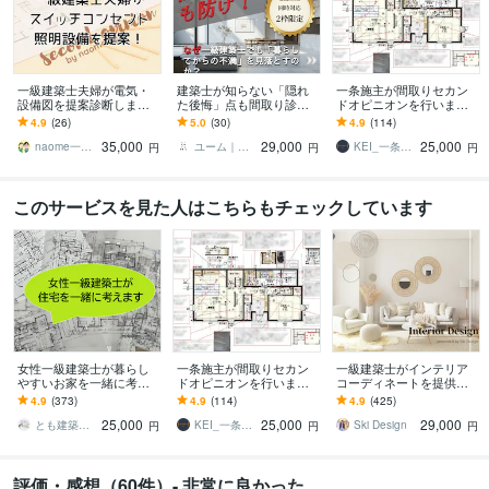
一級建築士夫婦が電気・
建築士が知らない「隠れ
一条施主が間取りセカン
設備図を提案診断します
た後悔」点も間取り診断
ドオピニオンを行います
スイッチコンセント照明
します 施主が言えなかっ
一条施主だからこその視
4.9
(26)
5.0
(30)
4.9
(114)
を使いやすく！後悔しな
た不満の53%解消！10期
点で『すべての間取りに
35,000
29,000
25,000
い設備提案。
目のプロが動画解説
理由を作る』
naome一級建築士夫婦
ユーム｜注文住宅の施主＆プロ双方コンサル
KEI_一条施主
円
円
円
このサービスを見た人はこちらもチェックしています
女性一級建築士が暮らし
一条施主が間取りセカン
一級建築士がインテリア
やすいお家を一緒に考え
ドオピニオンを行います
コーディネートを提供し
ます 家事・育児・生活動
一条施主だからこその視
ます 誰でも相談しやすい
4.9
(373)
4.9
(114)
4.9
(425)
線を考えた快適な間取り
点で『すべての間取りに
価格で、お部屋作りのお
25,000
25,000
29,000
のご提案
理由を作る』
手伝い！
とも建築スタジオ（旧R＆T建築スタジオ）
KEI_一条施主
Ski Design
円
円
円
評価・感想（60件）- 非常に良かった