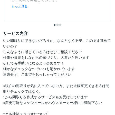
・日程について柔...
もっと見る
サービス内容
いい間取りにできないだろうか、なんとなく不安、このまま進めて
いいの？

こんなふうに感じている方はぜひご相談ください

仕事や育児をしながらの家づくり、大変だと思います

少しでも手助けになるよう努めます！

細かなチェックなのでいつも驚かれています

遠慮せず、ご希望をおっしゃってください

※現在の間取りが気に入っていない方、まだ大幅変更できる方は間
取りチェックではなく、

1から間取りを作成するサービスもお受けしています

※変更可能なスケジュールかハウスメーカー様にご確認下さい

□とも建築スタジオについて
