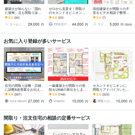
建築士が知らない「隠れ
ゼロから見直す！間取り
現役建築士が間取りの不
た後悔」点も間取り診断
のセカンドオピニオンし
安をビデオ相談で整理し
します 施主が言えなかっ
ます 一級建築士が追加料
ます 間取り確定前の最終
5.0
(30)
4.8
(33)
5.0
(7)
た不満の53%解消！10期
金なしでゼロから間取り
確認や、直接話して相談
29,000
44,000
5,000
目のプロが動画解説
を提案いたします！
したい方へ
ユーム｜注文住宅の施主＆プロ双方コンサル
YK住宅デザイン／間取セカンドオピニオン
マドリノミカタ｜建築士の家づくり相談室
円
円
円
/30分
お気に入り登録が多いサービス
満枠対応中
住宅の間取り診断・詳細
一級建築士が間取りの添
セカンドオピニオンに。
に診断&改善案をお伝えし
削＆UA値の算出をします
間取りアドバイスいたし
ます 建築士takumiの的
断熱性能＆耐震性能の視
ます 住宅設計の経験豊富
4.9
(367)
4.9
(749)
5.0
(323)
確・細やかな間取りのセ
点からもアドバイスしま
な一級建築士が暮らす視
27,000
15,000
15,000
カンドオピニオン
す
点で間取りチェック！
zuna takumi
umachu
間取りのアドバイザーhachikuro
円
円
円
間取り・注文住宅の相談の定番サービス