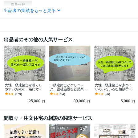
得意分野
出品者の実績をもっと見る
デザイン制作
住宅の新築設計・リノベーション設計
病院クリニック設
計、テナント設計
建築設計、デザイン
出品者のその他の人気サービス
女性一級建築士が暮らし
一級建築士がクリニッ
女性一級建築士が家づく
やすいお家を一緒に考え
ク・福祉施設など提案い
りのいろいろな相談承り
ます 家事・育児・生活動
たします 経験に基づき利
ます お困りごとやスイッ
4.9
(373)
5.0
(24)
5.0
(56)
線を考えた快適な間取り
用者・スタッフ動線に配
チ・コンセント・照明・
25,000
30,000
5,000
のご提案
慮 他様々な建物に対
内装などもどうぞ
円
円
円
応！
間取り・注文住宅の相談の関連サービス