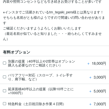
内装や照明コンセントなども引き続きお受けすることが多いです

※インスタでご活躍されているtm_tegaki_pers様とは異なります！

そちらも名前がとも様のようですので間違いの問い合わせがありま
す

ご確認くださいますようよろしくお願いいたします

（最近名前が似ていると知りました・・・紛らわしくてすみませ
有料オプション
別案の提案（40坪以上や2世帯はオプション
＋
18,000円
購入も必要なのでご相談ください）
バリアフリー対応（スロープ、トイレ手す
＋
3,000円
り、廊下幅、など）
延床面積40坪以上の提案（以降10坪ごとに
＋
5,000円
+1000円）
＋
7,000円
特急料金（土日祝日除き作業４日間）