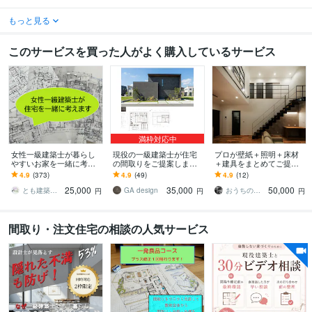
もっと見る
このサービスを買った人がよく購入しているサービス
満枠対応中
女性一級建築士が暮らし
現役の一級建築士が住宅
プロが壁紙＋照明＋床材
やすいお家を一緒に考え
の間取りをご提案します
＋建具をまとめてご提案
ます 家事・育児・生活動
引渡実績250棟以上の現役
します 一級建築士が床
4.9
(373)
4.9
(49)
4.9
(12)
線を考えた快適な間取り
一級建築士が理想の間取
材・壁紙・建具・照明選
25,000
35,000
50,000
のご提案
りをご提案
びを品番・価格つきで提
とも建築スタジオ（旧R＆T建築スタジオ）
GA design
おうちのアドバイザー ｉｕ建築企画
円
円
円
案
間取り・注文住宅の相談の人気サービス