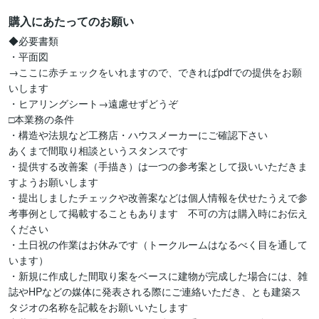
購入にあたってのお願い
◆必要書類

・平面図

→ここに赤チェックをいれますので、できればpdfでの提供をお願
いします

・ヒアリングシート→遠慮せずどうぞ

□本業務の条件

・構造や法規など工務店・ハウスメーカーにご確認下さい

あくまで間取り相談というスタンスです

・提供する改善案（手描き）は一つの参考案として扱いいただきま
すようお願いします

・提出しましたチェックや改善案などは個人情報を伏せたうえで参
考事例として掲載することもあります　不可の方は購入時にお伝え
ください

・土日祝の作業はお休みです（トークルームはなるべく目を通して
います）

・新規に作成した間取り案をベースに建物が完成した場合には、雑
誌やHPなどの媒体に発表される際にご連絡いただき、とも建築ス
タジオの名称を記載をお願いいたします
