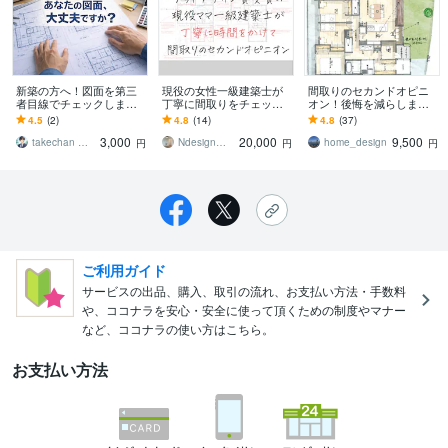
新築の方へ！図面を第三
現役の女性一級建築士が
間取りのセカンドオピニ
者目線でチェックします
丁寧に間取りをチェック
オン！後悔を減らします
大切なマイホームに向け
します TV・雑誌掲載の建
住宅専門の1級建築士によ
4.5
(2)
4.8
(14)
4.8
(37)
て、図面の不安・後悔を
築士が機能とデザイン両
る、後悔しないための間
3,000
20,000
9,500
無くします！
面から修正案をご提案
取りチェック☆
takechan 一級建築士
Ndesign一級建築士
home_design
円
円
円
ご利用ガイド
サービスの出品、購入、取引の流れ、お支払い方法・手数料
や、ココナラを安心・安全に使って頂くための制度やマナー
など、ココナラの使い方はこちら。
お支払い方法