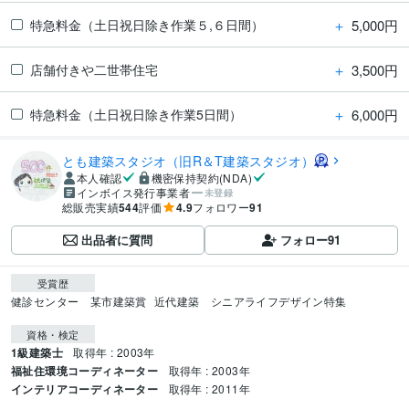
＋
5,000円
特急料金（土日祝日除き作業５,６日間）
＋
3,500円
店舗付きや二世帯住宅
＋
6,000円
特急料金（土日祝日除き作業5日間）
とも建築スタジオ（旧R＆T建築スタジオ）
本人確認
機密保持契約(NDA)
インボイス発行事業者
未登録
総販売実績
544
評価
4.9
フォロワー
91
出品者に質問
フォロー
91
受賞歴
健診センター　某市建築賞
近代建築　シニアライフデザイン特集
資格・検定
1級建築士
取得年 : 2003年
福祉住環境コーディネーター
取得年 : 2003年
インテリアコーディネーター
取得年 : 2011年