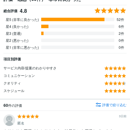
4.8
総合評価
星5 (非常に良かった)
52件
星4 (良かった)
6件
星3 (普通)
2件
星2 (悪かった)
0件
星1 (非常に悪かった)
0件
項目別評価
サービス内容/提案のわかりやすさ
コミュニケーション
クオリティ
スケジュール
60
評価で絞り込む
件の評価
3日前
匿名