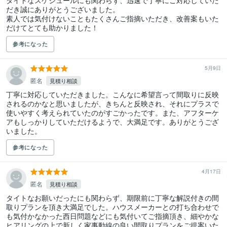
タイトなスケジュールにも関わらず、迅速で丁寧にご対応していた
だき誠にありがとうございました。

素人では気付けないこともたくさんご指摘いただき、改善案もいた
だけてとても助かりました！
参考になった
5月9日
匿名
見積り相談
丁寧に対応していただきました。こんなに希望言って間取りに反映
されるのかなと思いましたが、きちんと反映され、それにプラスで
使いやすく考えられていたのがすごかったです。また、アフターケ
アもしっかりしていただけるようで、大満足です。ありがとうござ
いました。
参考になった
4月17日
匿名
見積り相談
タイトなお願いだったにも関わらず、期限前に丁寧な解説付きの間
取りプランを頂き大満足でした。ハウスメーカーとの打ち合わせで
も気付かなかった西日問題などにも気付いてご指摘頂き、細やかな
ヒアリングの上で新しく家事動線の良い間取りプランをご提案いた