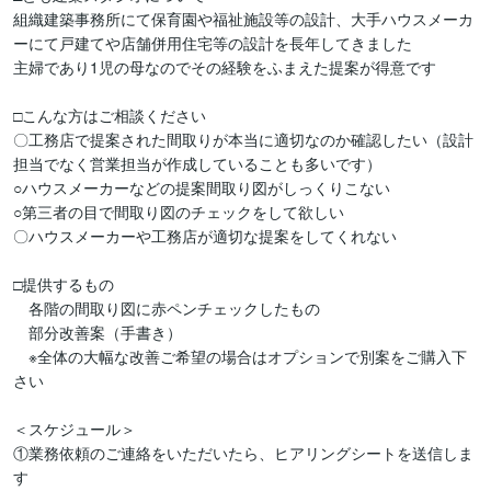
組織建築事務所にて保育園や福祉施設等の設計、大手ハウスメーカ
ーにて戸建てや店舗併用住宅等の設計を長年してきました　

主婦であり1児の母なのでその経験をふまえた提案が得意です

□こんな方はご相談ください

〇工務店で提案された間取りが本当に適切なのか確認したい（設計
担当でなく営業担当が作成していることも多いです）

○ハウスメーカーなどの提案間取り図がしっくりこない

○第三者の目で間取り図のチェックをして欲しい

〇ハウスメーカーや工務店が適切な提案をしてくれない

□提供するもの

　各階の間取り図に赤ペンチェックしたもの

　部分改善案（手書き）

　※全体の大幅な改善ご希望の場合はオプションで別案をご購入下
さい

＜スケジュール＞

①業務依頼のご連絡をいただいたら、ヒアリングシートを送信しま
す
