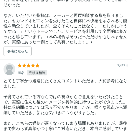
助かった

なお、いただいた指摘は、メーカーと再度相談する形を取りまし
た。セカンドオピニオンを受けたこと自体に不快感を示される可能
性を懸念していましたが、全くそんなことはなく、「たしかにそう
ですね！」というトーンでした。サービスを利用して全面的に良か
ったと感じています。（私の場合はそうだっただけかもしれません
が、実際にあった一例として共有いたします。）
参考になった
5月29日
匿名
見積り相談
とても丁寧かつ迅速にたくさんコメントいただき、大変参考になり
ました！

子育てされている方ならではの視点からご意見をいただけたこと
で、実際に住んだ後のイメージを具体的に持つことができました。

特に収納面については元々不安がありましたが、様々な視点から添
削していただき、新たな気づきにつながりました。

また、こちらの返信が遅くなってしまう場面もありましたが、最後
まで変わらず真摯かつ丁寧にご対応いただき、本当に感謝していま