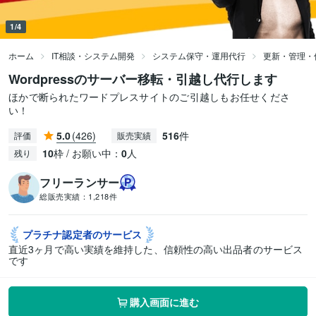
1/4
ホーム
IT相談・システム開発
システム保守・運用代行
更新・管理・
Wordpressのサーバー移転・引越し代行します
ほかで断られたワードプレスサイトのご引越しもお任せくださ
い！
5.0
(426)
516
件
評価
販売実績
10
枠 / お願い中：
0
人
残り
フリーランサー
総販売実績：
1,218件
プラチナ認定者の
サービス
直近3ヶ月で高い実績を維持した、信頼性の高い出品者のサービス
です
購入画面に進む