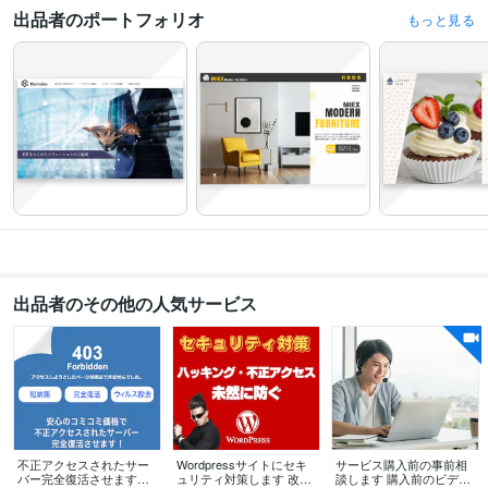
Google タグ マネージャーの基礎コース
取得年 : 2021年
出品者のポートフォリオ
もっと見る
Google アナリティクス初級者向けコース
取得年 : 2021年
情報処理技術者（基本情報技術者）
取得年 : 1999年
得意分野
Web制作・HP作成・EC構築
Wordpressカスタマイズ
短納期Wordpress
サイト制作
集客できるサイト制作
Wordpressサーバー移転
ウィルス・マ
ルウェア感染サイトの復旧
マーケティング
SEO
WordPress
オリジナルデザイン
集客
SNSマーケティング
会員サイト
ECサイト
フィットネス
美容
集客・マーケティング相談
Webコンテンツ構築
SEO対策
ビジネス
仕事
トレンド
趣味
Web
出品者のその他の人気サービス
不正アクセスされたサー
Wordpressサイトにセキ
サービス購入前の事前相
バー完全復活させます
ュリティ対策します 改ざ
談します 購入前のビデオ