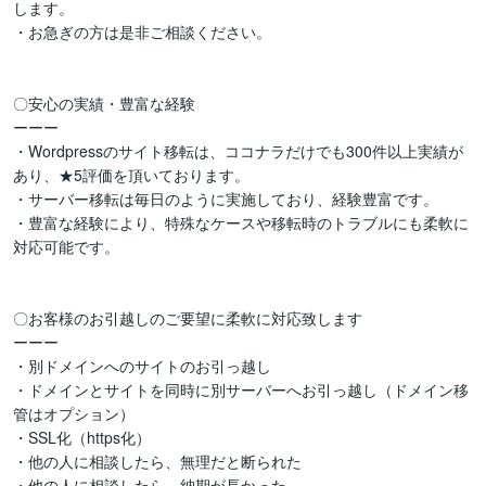
します。

・お急ぎの方は是非ご相談ください。

〇安心の実績・豊富な経験

ーーー

・Wordpressのサイト移転は、ココナラだけでも300件以上実績が
あり、★5評価を頂いております。

・サーバー移転は毎日のように実施しており、経験豊富です。

・豊富な経験により、特殊なケースや移転時のトラブルにも柔軟に
対応可能です。

〇お客様のお引越しのご要望に柔軟に対応致します

ーーー

・別ドメインへのサイトのお引っ越し

・ドメインとサイトを同時に別サーバーへお引っ越し（ドメイン移
管はオプション）

・SSL化（https化）

・他の人に相談したら、無理だと断られた

・他の人に相談したら、納期が長かった。
