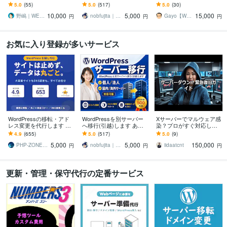
す ホームページ制作後も
たの大事なサイト(資産)を
るごと引越し！新しいサ
5.0
(55)
5.0
(517)
5.0
(30)
安心！プロにお任せくだ
丁寧に移行いたします！
ーバーでも同じログイン
10,000
5,000
15,000
さい！
ができます
野嶋｜WEBサイト制作・集客歴4年
nobfujita｜WP移行・保守
Gayo【Webサイトお助け隊】
円
円
円
お気に入り登録が多いサービス
WordPressの移転・アド
WordPressを別サーバー
Xサーバーでマルウェア感
レス変更を代行します 大
へ移行(引越)します あな
染？プロがすぐ対応しま
容量でも可！DNS変更な
たの大事なサイト(資産)を
す 事業者様にもご満足い
4.9
(655)
5.0
(517)
5.0
(9)
どお引越しに必要な作業
丁寧に移行いたします！
ただける完全復旧以上の
5,000
5,000
150,000
全部こみ！
高品質サービスです
PHP‐ZONE．com
nobfujita｜WP移行・保守
iidaatcnt
円
円
円
更新・管理・保守代行の定番サービス