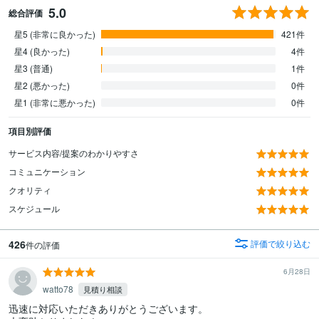
5.0
総合評価
星5 (非常に良かった)
421件
星4 (良かった)
4件
星3 (普通)
1件
星2 (悪かった)
0件
星1 (非常に悪かった)
0件
項目別評価
サービス内容/提案のわかりやすさ
コミュニケーション
クオリティ
スケジュール
426
評価で絞り込む
件の評価
6月28日
watto78
見積り相談
迅速に対応いただきありがとうございます。
