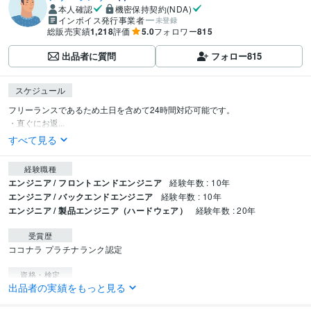
本人確認
機密保持契約(NDA)
インボイス発行事業者
未登録
総販売実績
1,218
評価
5.0
フォロワー
815
出品者に質問
フォロー
815
スケジュール
フリーランスであるため土日を含めて24時間対応可能です。

・直ぐにお返...
すべて見る
経験職種
エンジニア / フロントエンドエンジニア
経験年数 : 10年
エンジニア / バックエンドエンジニア
経験年数 : 10年
エンジニア / 製品エンジニア（ハードウェア）
経験年数 : 20年
受賞歴
ココナラ プラチナランク認定
資格・検定
出品者の実績をもっと見る
第二種情報処理技術者試験（合格率：15.5％）
取得年 : 2000年
Google アナリティクス上級者向けコース
取得年 : 2021年