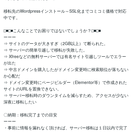
移転先のWordpressインストール～SSL化までコミコミ価格で対応
中です。

□■□■こんなことでお困りではないでしょうか？□■□■

ーーー

⇒ サイトのデータが大きすぎ（2GB以上）て断られた。

⇒ サーバーの簡単引越しで移転が失敗した。

⇒ Xfreeなどの無料サーバーでは有名サイト引越しツールでエラー
が出た

⇒ 中古ドメインを購入したがドメイン変更時に検索順位が落ちない
か心配だ

⇒ ドメイン変更時にページビルダー（Elementor等）で作成された
サイトのURLを置換できない。

⇒ サーバー移転時のダウンタイムを減らすため、アクセスが少ない
深夜に移転したい

〇納期：移転完了までの目安

ーーー

・事前に情報を漏れなく頂ければ、サーバー移転は１日以内で完了