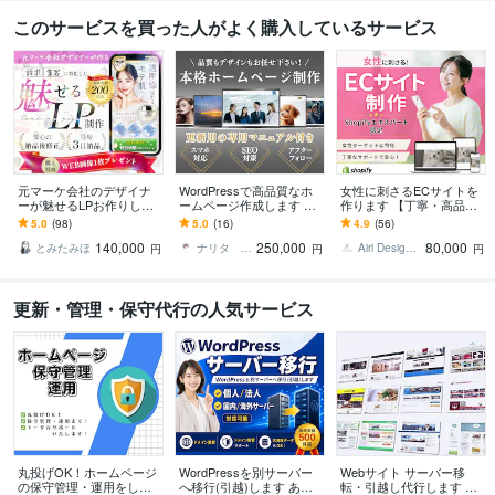
このサービスを買った人がよく購入しているサービス
元マーケ会社のデザイナ
WordPressで高品質なホ
女性に刺さるECサイトを
ーが魅せるLPお作りしま
ームページ作成します 完
作ります 【丁寧・高品
す マーケティング視点で
全オリジナル/納品後もサ
質】Shopifyエキスパート
5.0
(98)
5.0
(16)
4.9
(56)
反応を高めるLPを設計！
ポート/中小企業・個人様
にお任せください
140,000
250,000
80,000
におすすめ
とみたみほ
ナリタ ホームページ制作
Airi Design｜Shopify
円
円
円
更新・管理・保守代行の人気サービス
丸投げOK！ホームページ
WordPressを別サーバー
Webサイト サーバー移
の保守管理・運用をしま
へ移行(引越)します あな
転・引越し代行します ま