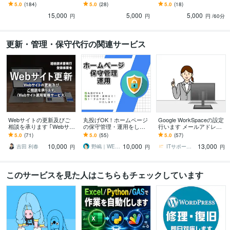
【再発保証付】バックア
ん・ハッキングの心配・
チャットを使った相談用
5.0
(184)
5.0
(28)
5.0
(18)
ップなしでも諦めないで
不安を解消したい方にお
です
15,000
5,000
5,000
ください
ススメです
円
円
円
/60分
更新・管理・保守代行の関連サービス
Webサイトの更新及びご
丸投げOK！ホームページ
Google WorkSpaceの設定
相談を承ります ｢Webサイ
の保守管理・運用をしま
行います メールアドレス
ト運用管理サービス(保守
す ホームページ制作後も
やメーリングリストも対
5.0
(71)
5.0
(55)
5.0
(57)
メンテナンス)｣
安心！プロにお任せくだ
応できます
10,000
10,000
13,000
さい！
吉田 利春
野嶋｜WEBサイト制作・集客歴4年
ITサポーターKUMA222
円
円
円
このサービスを見た人はこちらもチェックしています