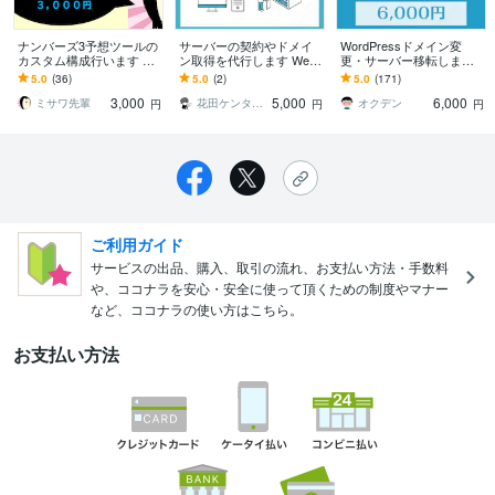
ナンバーズ3予想ツールの
サーバーの契約やドメイ
WordPressドメイン変
カスタム構成行います 予
ン取得を代行します Web
更・サーバー移転します
想ツールのカスタムを行
に必要な環境づくりをま
ワードプレスのドメイン
5.0
(36)
5.0
(2)
5.0
(171)
い、当選をググっと近づ
るごとお任せください
（URL）の変更、サーバ
3,000
5,000
6,000
けます。
ー移行・移転
ミサワ先輩
花田ケンタ＠web制作
オクデン
円
円
円
ご利用ガイド
サービスの出品、購入、取引の流れ、お支払い方法・手数料
や、ココナラを安心・安全に使って頂くための制度やマナー
など、ココナラの使い方はこちら。
お支払い方法