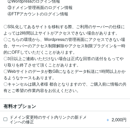
　②Wordpressのログイン情報

　③ドメイン管理画面のログイン情報

　④FTPアカウントのログイン情報

〇SSL化してあるサイトを移転する際、ご利用のサーバーの仕様に
よっては2時間以上サイトがアクセスできない場合があります。

〇こちらの環境から、Wordpressの管理画面にアクセスできない場
合、サーバーのアクセス制限解除やアクセス制限プラグインを一時
的にOFFしていただくことがあります。

〇3日以上ご連絡いただけない場合は正式な回答の送付をもってや
り取りを終了させて頂くことがあります。

〇Webサイトのデータが数GBになるとデータ転送に1時間以上かか
るようなケースもあります。

〇キャンセルは購入者様 都合となりますので、ご購入前に情報の共
有とご希望の作業内容をお伝えください。
有料オプション
ドメイン変更時のサイト内リンクの新ドメ
＋
2,000円
インへの修正