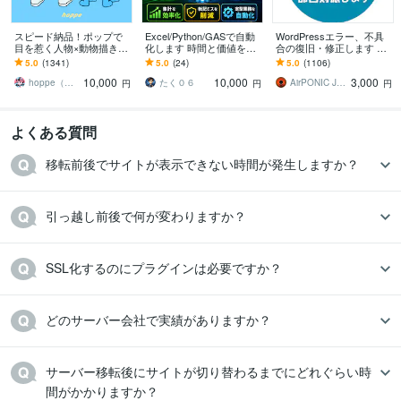
スピード納品！ポップで
Excel/Python/GASで自動
WordPressエラー、不具
目を惹く人物×動物描きま
化します 時間と価値を生
合の復旧・修正します ワ
す 挿絵・動画・グッズな
む、あなたの自動化
ードプレスログイン、マ
5.0
(1341)
5.0
(24)
5.0
(1106)
ど鮮やかな配色で個性を
ルウェア、サイトエラー
10,000
10,000
3,000
出したい方へ
改善を即日対応
hoppe（ほっぺ）
たく０６
AirPONIC JOHN（ジョン）
円
円
円
よくある質問
引っ越し前後で何が変わりますか？
SSL化するのにプラグインは必要ですか？
どのサーバー会社で実績がありますか？
サーバー移転後にサイトが切り替わるまでにどれぐらい時
間がかかりますか？