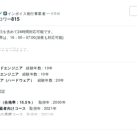
インボイス発行事業者
未登録
815
ロワー
を含めて24時間対応可能です。

16：00～07:00(深夜も対応可能)

はさせて頂きます。
ンドエンジニア
経験年数 : 10年
ドエンジニア
経験年数 : 10年
ニア（ハードウェア）
経験年数 : 20年
認定
（合格率：15.5％）
取得年 : 2000年
ス上級者向けコース
取得年 : 2021年
ャーの基礎コース
取得年 : 2021年
ス初級者向けコース
取得年 : 2021年
報技術者）
取得年 : 1999年