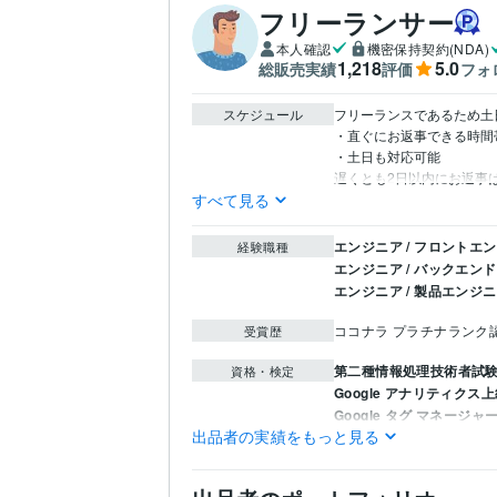
フリーランサー
本人確認
機密保持契約(NDA)
1,218
5.0
総販売実績
評価
フォ
スケジュール
フリーランスであるため土日
・直ぐにお返事できる時間帯は、
・土日も対応可能

遅くとも2日以内にお返事
すべて見る
エンジニア / フロントエ
経験職種
エンジニア / バックエン
エンジニア / 製品エンジ
ココナラ プラチナランク
受賞歴
第二種情報処理技術者試験
資格・検定
Google アナリティク
Google タグ マネージ
出品者の実績をもっと見る
Google アナリティク
情報処理技術者（基本情