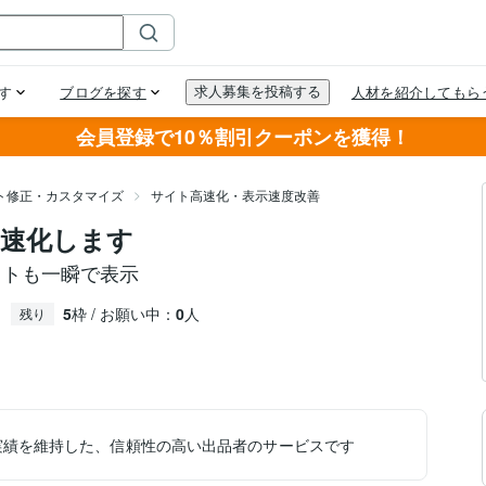
会員登録で10％割引クーポンを獲得！
イト修正・カスタマイズ
サイト高速化・表示速度改善
示高速化します
サイトも一瞬で表示
5
枠 / お願い中：
0
人
残り
実績を維持した、信頼性の高い出品者のサービスです