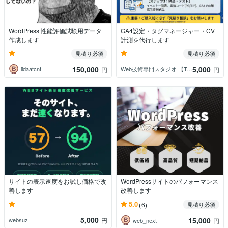
WordPress 性能評価試験用データ
GA4設定・タグマネージャー・CV
作成します
計測を代行します
-
-
見積り必須
見積り必須
150,000
5,000
iidaatcnt
Web技術専門スタジオ 【Taka】
円
円
サイトの表示速度をお試し価格で改
WordPressサイトのパフォーマンス
善します
改善します
-
5.0
(6)
見積り必須
5,000
15,000
websuz
円
web_next
円