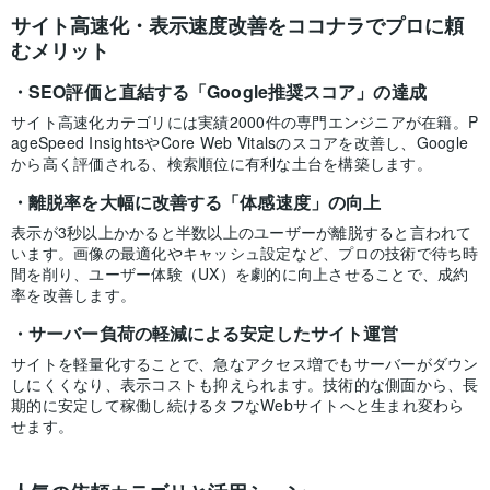
サイト高速化・表示速度改善をココナラでプロに頼
むメリット
SEO評価と直結する「Google推奨スコア」の達成
サイト高速化カテゴリには実績2000件の専門エンジニアが在籍。P
ageSpeed InsightsやCore Web Vitalsのスコアを改善し、Google
から高く評価される、検索順位に有利な土台を構築します。
離脱率を大幅に改善する「体感速度」の向上
表示が3秒以上かかると半数以上のユーザーが離脱すると言われて
います。画像の最適化やキャッシュ設定など、プロの技術で待ち時
間を削り、ユーザー体験（UX）を劇的に向上させることで、成約
率を改善します。
サーバー負荷の軽減による安定したサイト運営
サイトを軽量化することで、急なアクセス増でもサーバーがダウン
しにくくなり、表示コストも抑えられます。技術的な側面から、長
期的に安定して稼働し続けるタフなWebサイトへと生まれ変わら
せます。