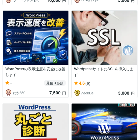
円
円
WordPressの表示速度を安全に改善
WordpressサイトにSSLを導入しま
します
す
-
4.6
見積り必須
(6)
7,500
3,000
たか369
円
geoblue
円