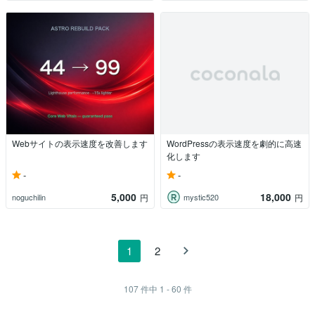
Webサイトの表示速度を改善します
WordPressの表示速度を劇的に高速
化します
-
-
5,000
18,000
noguchilin
mystic520
円
円
1
2
107
件中
1 - 60
件