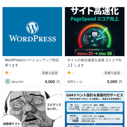
WordPressのバージョンアップ対応
サイトの表示速度を改善【スコア向
承ります
上】します
-
-
見積り必須
見積り必須
4,000
5,000
itpryohei
海野むいか
円
円