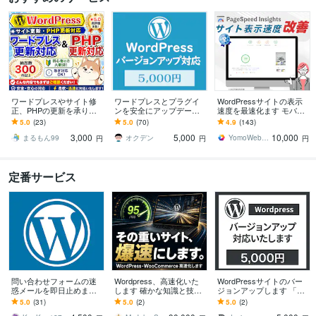
ワードプレスやサイト修
ワードプレスとプラグイ
WordPressサイトの表示
正、PHPの更新を承りま
ンを安全にアップデート
速度を最速化ます モバイ
す Wordpressの更新や改
します WordPressの更
ル速度100点獲得のプロが
5.0
(23)
5.0
(70)
4.9
(143)
修、プラグインやPHPの
新、PHPのバージョンア
PageSpeed“爆速化”
3,000
5,000
10,000
更新対応
ップ対応可能
まるもん99
オクデン
YomoWebbDesign
円
円
円
定番サービス
問い合わせフォームの迷
Wordpress、高速化いた
WordPressサイトのバー
惑メールを即日止めます
します 確かな知識と技術
ジョンアップします 「安
急にスパムが届くように
がなければ達成できない
全・安心・確実」をお届
5.0
(31)
5.0
(2)
5.0
(2)
なったあなたに
数値をお約束します。
けします！