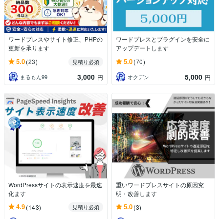
ワードプレスやサイト修正、PHPの
ワードプレスとプラグインを安全に
更新を承ります
アップデートします
5.0
5.0
(23)
(70)
見積り必須
3,000
5,000
まるもん99
オクデン
円
円
WordPressサイトの表示速度を最速
重いワードプレスサイトの原因究
化ます
明・改善します
4.9
5.0
(143)
(3)
見積り必須