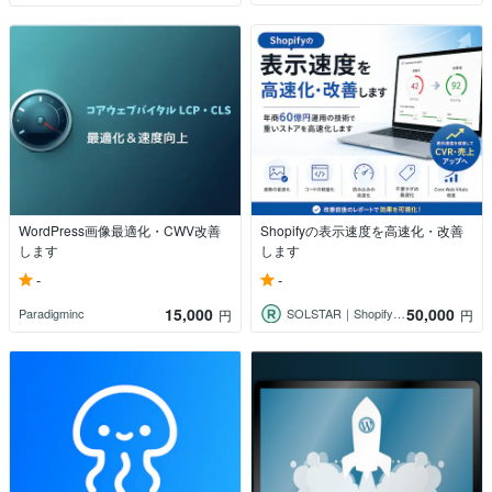
WordPress画像最適化・CWV改善
Shopifyの表示速度を高速化・改善
します
します
-
-
15,000
50,000
Paradigminc
SOLSTAR｜Shopify EC専門
円
円