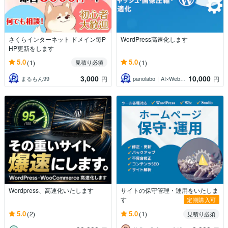
さくらインターネット ドメイン毎P
WordPress高速化します
HP更新をします
5.0
5.0
(1)
(1)
見積り必須
3,000
10,000
まるもん99
panolabo｜AI×Web×アプリ
円
円
Wordpress、高速化いたします
サイトの保守管理・運用をいたしま
す
定期購入可
5.0
5.0
(2)
(1)
見積り必須