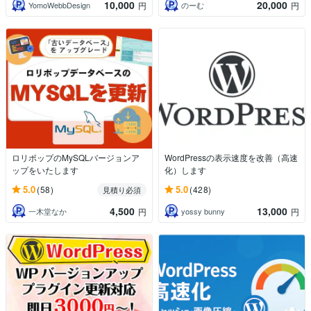
10,000
20,000
YomoWebbDesign
のーむ
円
円
ロリポップのMySQLバージョンア
WordPressの表示速度を改善（高速
ップをいたします
化）します
5.0
5.0
(58)
(428)
見積り必須
4,500
13,000
一木堂なか
yossy bunny
円
円