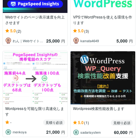
Webサイトのページ表示速度を向上
VPSでWordPressを使える環境を作
させます
ります
5.0
5.0
(2)
(3)
25,000
5,000
れん｜Webサイト制作まるっとお任せ
kamata4649
円
円
Wordpressを可能な限り高速化しま
Wordpress検索性能改善します
す
-
5.0
見積り必須
(1)
見積り必須
21,000
60,000
menkoya
円
sadarisystem
円