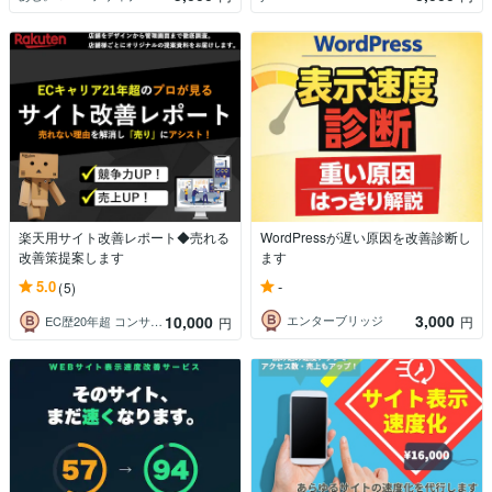
楽天用サイト改善レポート◆売れる
WordPressが遅い原因を改善診断し
改善策提案します
ます
-
5.0
(5)
3,000
10,000
エンターブリッジ
円
EC歴20年超 コンサルのミライエイド
円