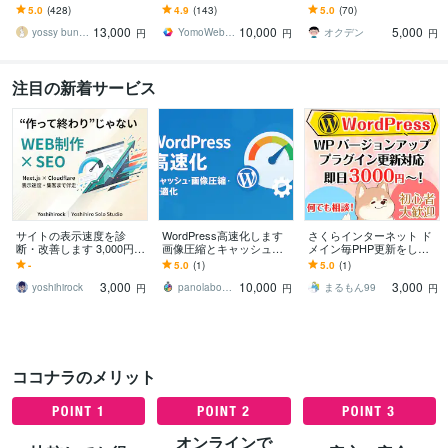
geSpeed Insights モバイ
ル速度100点獲得のプロが
します WordPressの更
5.0
(428)
4.9
(143)
5.0
(70)
ル100点の実績
PageSpeed“爆速化”
新、PHPのバージョンア
13,000
10,000
5,000
ップ対応可能
yossy bunny
YomoWebbDesign
オクデン
円
円
円
注目の新着サービス
サイトの表示速度を診
WordPress高速化します
さくらインターネット ド
断・改善します 3,000円｜
画像圧縮とキャッシュで
メイン毎PHP更新をしま
お客様は「重い」と言わ
表示速度を改善し離脱を
す マルチドメインサイト
-
5.0
(1)
5.0
(1)
ずに帰っています
抑制します
のサイト毎でのPHP更
3,000
10,000
3,000
新、設定致します！
yoshihirock
panolabo｜AI×Web×アプリ
まるもん99
円
円
円
ココナラのメリット
オンラインで