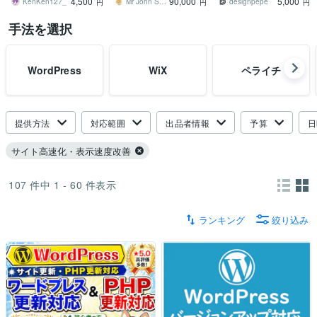
4,500
90,000
5,000
KenKen127_
Mr John Smith
designpepe
円
円
円
手法を選択
WordPress
WiX
ペライチ
提供方法
対応範囲
出品者情報
予算
日
サイト高速化・表示速度改善
107
件中
1 - 60
件表示
ランキング
絞り込み