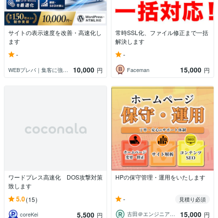
サイトの表示速度を改善・高速化し
常時SSL化、ファイル修正まで一括
ます
解決します
-
-
10,000
15,000
WEBプレパ｜集客に強いHP制作×SEO
Faceman
円
円
ワードプレス高速化 DOS攻撃対策
HPの保守管理・運用をいたします
致します
-
5.0
(15)
見積り必須
15,000
5,500
古田＠エンジニア歴8年Web制作
円
coreKei
円