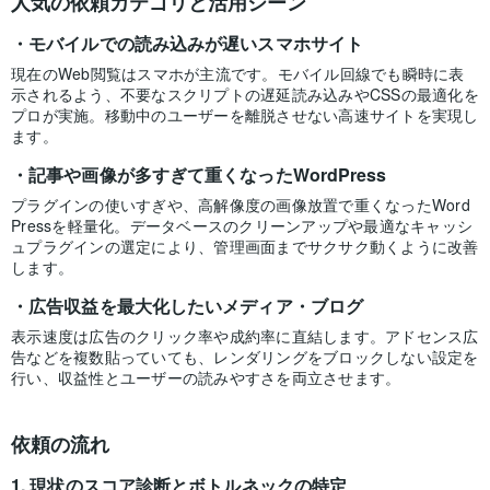
人気の依頼カテゴリと活用シーン
モバイルでの読み込みが遅いスマホサイト
現在のWeb閲覧はスマホが主流です。モバイル回線でも瞬時に表
示されるよう、不要なスクリプトの遅延読み込みやCSSの最適化を
プロが実施。移動中のユーザーを離脱させない高速サイトを実現し
ます。
記事や画像が多すぎて重くなったWordPress
プラグインの使いすぎや、高解像度の画像放置で重くなったWord
Pressを軽量化。データベースのクリーンアップや最適なキャッシ
ュプラグインの選定により、管理画面までサクサク動くように改善
します。
広告収益を最大化したいメディア・ブログ
表示速度は広告のクリック率や成約率に直結します。アドセンス広
告などを複数貼っていても、レンダリングをブロックしない設定を
行い、収益性とユーザーの読みやすさを両立させます。
依頼の流れ
現状のスコア診断とボトルネックの特定