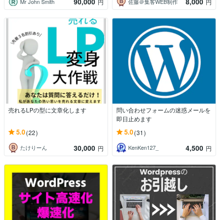
90,000
8,000
Mr John Smith
佐藤＠集客WEB制作
円
円
売れるLPの型に文章化します
問い合わせフォームの迷惑メールを
即日止めます
5.0
5.0
(22)
(31)
30,000
4,500
たけりーん
KenKen127_
円
円