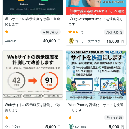
遅いサイトの表示速度を改善・高速
プロがWordpressサイトを速度化し
化します
ます
-
4.6
見積り必須
(7)
見積り必須
40,000
16,000
websuz
円
コーナーズプロダクションズ株式会社
円
Webサイトの表示速度を計測して改
WordPressを高速化！サイトを快適
善します
にします
-
-
見積り必須
5,000
5,000
やすだDev
somnus
円
円