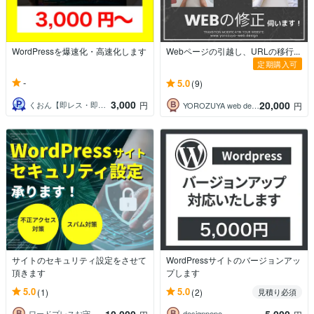
WordPressを爆速化・高速化します
Webページの引越し、URLの移行...
定期購入可
-
5.0
(9)
3,000
20,000
くおん【即レス・即対応】
円
YOROZUYA web design
円
サイトのセキュリティ設定をさせて
WordPressサイトのバージョンアッ
頂きます
プします
5.0
5.0
(1)
(2)
見積り必須
10,000
5,000
ワードプレスお守り屋さん
designpepe