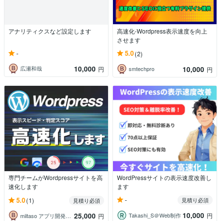
アナリティクスなど設定します
高速化-Wordpress表示速度を向上
させます
-
5.0
(2)
10,000
10,000
広瀬和哉
円
smtechpro
円
専門チームがWordpressサイトを高
WordPressサイトの表示速度改善し
速化します
ます
-
5.0
(1)
見積り必須
見積り必須
10,000
25,000
Takashi_S＠Web制作
円
miitaso アプリ開発とSEO改善
円