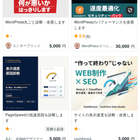
WordPress丸ごと診断・改善します
WordPressのパフォーマンスを改善
します
-
5.0
(6)
5,000
30,000
エンターブリッジ
円
WordPressスペシャリストの菅原
円
PageSpeedの低速原因を診断しま
サイトの表示速度を診断・改善しま
す
す
-
-
見積り必須
5,000
3,000
あむ。＠Webデザイナー
yoshihirock
円
円