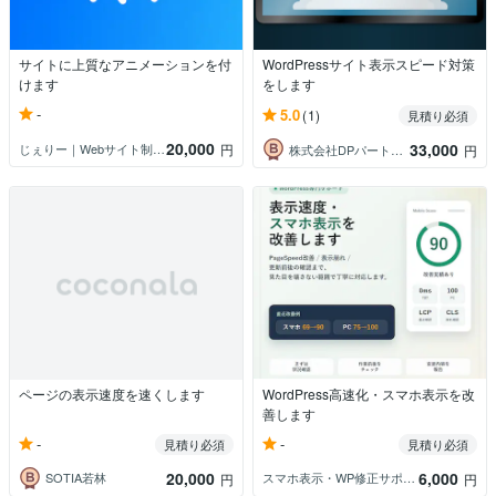
サイトに上質なアニメーションを付
WordPressサイト表示スピード対策
けます
をします
-
5.0
(1)
見積り必須
20,000
33,000
じぇりー｜Webサイト制作＆改善＆保守
円
株式会社DPパートナーズ
円
ページの表示速度を速くします
WordPress高速化・スマホ表示を改
善します
-
-
見積り必須
見積り必須
20,000
6,000
SOTIA若林
スマホ表示・WP修正サポート
円
円