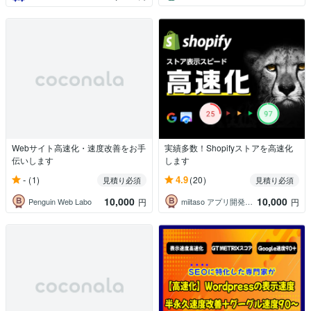
Webサイト高速化・速度改善をお手
実績多数！Shopifyストアを高速化
伝いします
します
-
4.9
(1)
(20)
見積り必須
見積り必須
10,000
10,000
Penguin Web Labo
miitaso アプリ開発とSEO改善
円
円