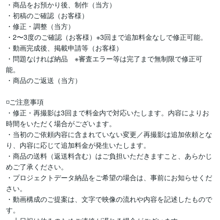
・商品をお預かり後、制作（当方）

・初稿のご確認（お客様）

・修正・調整（当方）

・2〜3度のご確認（お客様）※3回まで追加料金なしで修正可能。

・動画完成後、掲載申請等（お客様）

・問題なければ納品　※審査エラー等は完了まで無制限で修正可
能。

・商品のご返送（当方）

◽️ご注意事項

・修正・再撮影は3回まで料金内で対応いたします。内容によりお
時間をいただく場合がございます。

・当初のご依頼内容に含まれていない変更／再撮影は追加依頼とな
り、内容に応じて追加料金が発生いたします。

・商品の送料（返送料含む）はご負担いただきますこと、あらかじ
めご了承ください。

・プロジェクトデータ納品をご希望の場合は、事前にお知らせくだ
さい。

・動画構成のご提案は、文字で映像の流れや内容を記述したもので
す。
