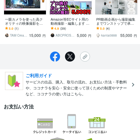
一眼カメラを使った高ク
Amazon等ECサイト用の
PR動画企画から撮影編集
オリティの映像撮影を行
動画撮影・編集します ■
までワンストップで承り
います ～ビジネス向けの
新規参入キャンペーン■本
ます リアルな暮らしの中
5.0
(1)
4.9
(39)
5.0
(4)
映像撮影・制作を多数経
業が映像制作のプロが動
で、商品の魅力が伝わる
15,000
5,000
55,000
験～
画制作します
動画を
TAM Create たむクリエイト
ABCPROSHOT
kanta0888
円
円
円
ご利用ガイド
サービスの出品、購入、取引の流れ、お支払い方法・手数料
や、ココナラを安心・安全に使って頂くための制度やマナー
など、ココナラの使い方はこちら。
お支払い方法