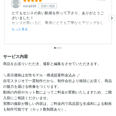
mina555
見積り相談
とてもセンスの良い動画を作って下さり、ありがとうご
ざいました！
センスが良い上に、事前にとても丁寧なヒアリングをし
て下さ...
もっと見る
サービス内容
商品をお送りいただき、撮影と編集をさせていただきます。

＼表示価格は女性モデル・構成提案料金込み ／

自宅スタジオで一貫制作だから、制作会社より格段にお安く、商品
の魅力を届ける映像をつくります。

動画の内容やカット数によってご料金が変動いたしますため、ご購
入前にご相談くださいませ。

実際の撮影が難しい内容は、ご料金内で高品質な生成AIによる動画
も制作可能です（カット数制限あり）。
