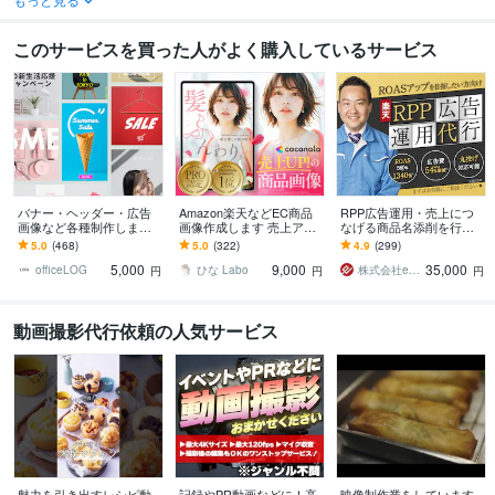
このサービスを買った人がよく購入しているサービス
バナー・ヘッダー・広告
Amazon楽天などEC商品
RPP広告運用・売上につ
画像など各種制作します
画像作成します 売上アッ
なげる商品名添削を行い
シンプルでおしゃれな雰
プ！商品の価値を引き出
ます 実務歴10年の現役楽
5.0
(468)
5.0
(322)
4.9
(299)
囲気のバナーをプロが制
し伝える売れる商品画像
天市場ECコンサルタント
5,000
9,000
35,000
作
作成
が対応します
officeLOG
ひな Labo
株式会社ecの便利屋
円
円
円
動画撮影代行依頼の人気サービス
魅力を引き出すレシピ動
記録やPR動画などに！高
映像制作業をしています