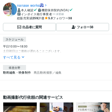
nanase works
本人確認
機密保持契約(NDA)
インボイス発行事業者
未登録
総販売実績
259
評価
5.0
フォロワー
38
出品者に質問
フォロー
38
スケジュール
平日10:00〜18:00

土日祝日はご連絡が遅れることございます。
すべて見る
得意分野
動画編集・映像制作
商品動画撮影／編集
動画撮影代行依頼の関連サービス