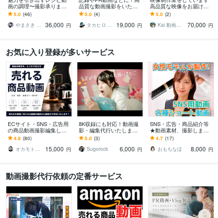
画の調理〜撮影承ります
品質な動画撮影をいたし
高品質な映像をお届けし
SNS /広告/ECなど商品の
ます ☆撮影から編集まで
ます 映像制作を一貫して
5.0
(46)
5.0
(4)
5.0
(2)
魅力を伝える動画制作を
ワンストップサービスも
承ります！！
36,000
19,000
70,000
行います
可能☆まずはご相談を
やまさき みか／株式会社ふーどメイク
タカヒロ ＜動画カメラマン＆エディター＞
Kai 動画撮影
円
円
円
お気に入り登録が多いサービス
ECサイト・SNS・広告用
8K収録にも対応！動画撮
SNS・広告・商品紹介等
の商品動画撮影編集しま
影・編集代行いたします
★動画素材、撮影します
す Amazon・楽天など！
取材、インタビュー、
女性モデルがインスタ、Y
4.8
(80)
5.0
(3)
4.7
(17)
高画質でおしゃれな動画
（特定の場所、商品）な
ouTube等向け動画素材を
15,000
6,000
8,000
に仕上げます！
どの素材撮影、他
ご提供！
オカモトダイキ｜売上を伸ばすカメラマン
Sugorock
おもちなほ
円
円
円
動画撮影代行依頼の定番サービス