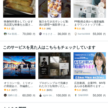
映像制作業をしています
魅力を引き出すレシピ動
PR動画企画から撮影編集
高品質な映像をお届けし
画の調理〜撮影承ります
までワンストップで承り
ます 映像制作を一貫して
SNS /広告/ECなど商品の
ます リアルな暮らしの中
5.0
(2)
5.0
(46)
5.0
(4)
承ります！！
魅力を伝える動画制作を
で、商品の魅力が伝わる
70,000
36,000
55,000
行います
動画を
Kai 動画撮影
やまさき みか／株式会社ふーどメイク
kanta0888
円
円
円
このサービスを見た人はこちらもチェックしています
オリコン一位、ミリオン
プロがシンプルで洗練さ
広告動画、企業PR、MV等
の実績あり、作編曲しま
れたロゴを制作いたしま
あらゆる動画作ります 初
す ピアノが特に得意で
す 【プロ認定デザイナ
めての方も丁寧にサポー
5.0
(427)
5.0
(605)
5.0
(302)
す。ピアノアレンジはお
ー】【JAGDA正会員】
ト！長尺PR/VP動画も承
60,000
100,000
50,000
任せください。
【評価 5.0】
ります！
湖畔の音工房
sgmr design
SNKRRR
円
円
円