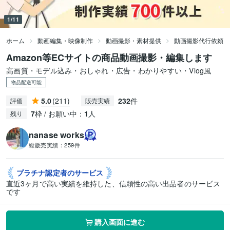
1/11
ホーム
動画編集・映像制作
動画撮影・素材提供
動画撮影代行依頼
Amazon等ECサイトの商品動画撮影・編集します
高画質・モデル込み・おしゃれ・広告・わかりやすい・Vlog風
物品配送可能
5.0
(211)
232
件
評価
販売実績
7
枠 / お願い中：
1
人
残り
nanase works
総販売実績：
259件
プラチナ認定者の
サービス
直近3ヶ月で高い実績を維持した、信頼性の高い出品者のサービス
です
購入画面に進む