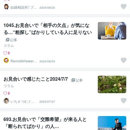
結婚相談所│プリ
2024/08/20
マリエ鹿児島
1045.お見合いで「相手の欠点」が気にな
る…“粗探し”ばかりしている人に足りない
「視点」
記事
コラム
8
RemoteViewer導
2024/08/03
与✅
お見合いで感じたこと2024/7/7
記事
コラム
8
いちえつむぐ☆
2024/07/07
婚活アドバイス1
2年
693.お見合いで「交際希望」が来る人と
「断られてばかり」の人…