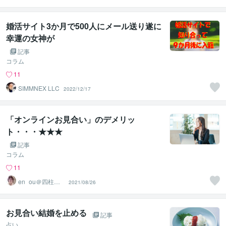
り添う婚活カウ
ンセラー
婚活サイト3か月で500人にメール送り遂に
幸運の女神が
記事
コラム
11
SIMMNEX LLC
2022/12/17
「オンラインお見合い」のデメリッ
ト・・・★★★
記事
コラム
11
en_ou＠四柱推
2021/08/26
命鑑定士＆婚活
コンサル
お見合い結婚を止める
記事
占い