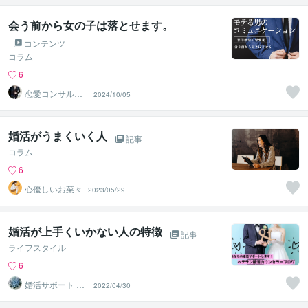
会う前から女の子は落とせます。
コンテンツ
コラム
6
恋愛コンサルタ
2024/10/05
ント 真希
婚活がうまくいく人
記事
コラム
6
心優しいお菜々
2023/05/29
婚活が上手くいかない人の特徴
記事
ライフスタイル
6
婚活サポート BL
2022/04/30
UE STAR