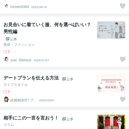
hiroshi0369
2022/06/16
お見合いに着ていく服、何を選べばいい？
男性編
記事
美容・ファッション
7
yuki_Stylique
2026/07/27
デートプランを伝える方法
記事
ライフスタイル
7
結婚相談所│プリ
2025/03/21
マリエ鹿児島
相手にこの一言を言おう！
記事
コラム