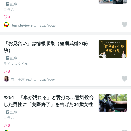
記事
コラム
8
RemoteViewer導
2023/10/29
与✅
「お見合い」は情報収集（短期成婚の秘
訣）
記事
ライフスタイル
8
前川千恵 婚活カ
2023/10/04
ウンセラー
#254 「車が汚れる」と舌打ち…意気投合
した男性に「交際終了」を告げた34歳女性
の“本音”
記事
コラム
8