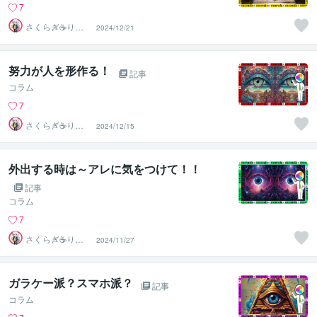
7
さくらぎ☕りょ
2024/12/21
う⛎癒やし電話
相談サロン
努力が人を形作る！
記事
コラム
7
さくらぎ☕りょ
2024/12/15
う⛎癒やし電話
相談サロン
外出する時は～アレに気をつけて！！
記事
コラム
7
さくらぎ☕りょ
2024/11/27
う⛎癒やし電話
相談サロン
ガラケー派？スマホ派？
記事
コラム