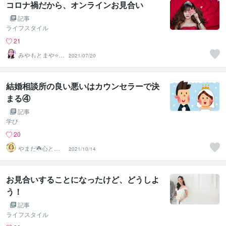
コロナ禍だから、オンラインお見合い
記事
ライフスタイル
21
みやもとまや⭐悩
2021/07/20
み相談
結婚相談所の良い悪いはカウンセラーで決
まる④
記事
学び
20
やまだ☘️心と頭
2021/10/14
がスッキリ整う
サロン
お見合いすることになったけど、どうしよ
う！
記事
ライフスタイル