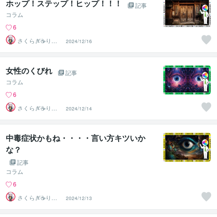
ホップ！ステップ！ヒップ！！！
記事
コラム
6
さくらぎ☕りょ
2024/12/16
う⛎癒やし電話
相談サロン
女性のくびれ
記事
コラム
6
さくらぎ☕りょ
2024/12/14
う⛎癒やし電話
相談サロン
中毒症状かもね・・・・言い方キツいか
な？
記事
コラム
6
さくらぎ☕りょ
2024/12/13
う⛎癒やし電話
相談サロン