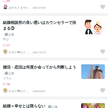
20
みやもとまや⭐悩
2021/07/20
み相談
結婚相談所の良い悪いはカウンセラーで決
まる③
記事
学び
17
やまだ☘️心と頭
2021/10/13
がスッキリ整う
サロン
婚活・恋活は何度か会ってから判断しよう
記事
コラム
16
やまだ☘️心と頭
2023/04/01
がスッキリ整う
サロン
結婚＝幸せとは限らない
記事