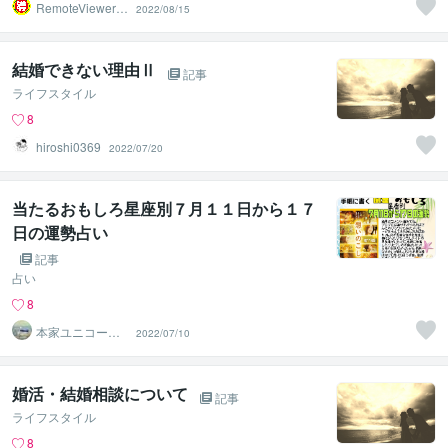
RemoteViewer導
2022/08/15
与✅
結婚できない理由Ⅱ
記事
ライフスタイル
8
hiroshi0369
2022/07/20
当たるおもしろ星座別７月１１日から１７
日の運勢占い
記事
占い
8
本家ユニコーン
2022/07/10
の使者桜10周年
ありがとう
婚活・結婚相談について
記事
ライフスタイル
8