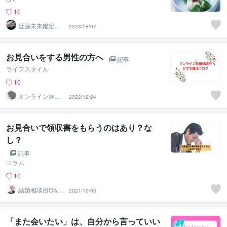
10
近藤未来鑑定
2023/08/07
近藤 光 【移転
済】
お見合いをする男性の方へ
記事
ライフスタイル
10
オンライン結婚
2022/12/24
相談所かずくん
お見合いで領収書をもらうのはあり？な
し？
記事
コラム
10
結婚相談所Owen
2021/10/03
（オーウェン）
「また会いたい」は、自分から言っていい