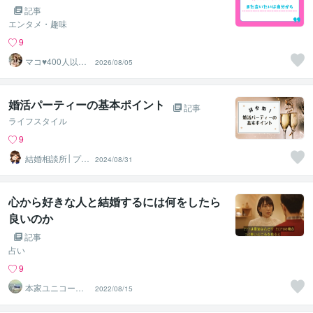
記事
エンタメ・趣味
9
マコ♥️400人以上
2026/08/05
の婚活を救った
専門家
婚活パーティーの基本ポイント
記事
ライフスタイル
9
結婚相談所│プリ
2024/08/31
マリエ鹿児島
心から好きな人と結婚するには何をしたら
良いのか
記事
占い
9
本家ユニコーン
2022/08/15
の使者桜10周年
ありがとう