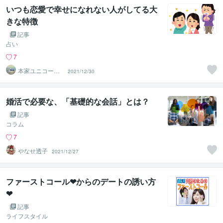
いつも恋愛で幸せになれない人がしてる大
きな特徴
記事
占い
7
本家ユニコーン
2021/12/30
の使者桜10周年
ありがとう
婚活で必要な、「基礎的な会話」とは？
記事
コラム
7
やなせ透子
2021/12/27
ファーストコール❤からのデートの誘い方
❤
記事
ライフスタイル