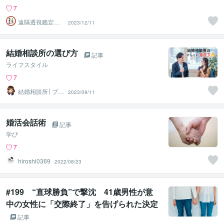
7
遠隔透視鑑定
2023/12/11
師・すずか✡
結婚相談所の選び方
記事
ライフスタイル
7
結婚相談所│プリ
2023/09/11
マリエ鹿児島
婚活会話術
記事
学び
7
hiroshi0369
2022/08/23
#199 “直球勝負”で撃沈 41歳男性が意
中の女性に「交際終了」を告げられた決定
的な一言
記事