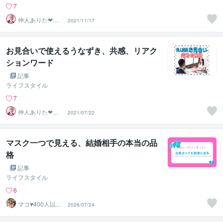
7
仲人ありた❤よ
2021/11/17
り添う婚活カウ
ンセラー
お見合いで使えるうなずき、共感、リアク
ションワード
記事
ライフスタイル
7
仲人ありた❤よ
2021/07/22
り添う婚活カウ
ンセラー
マスク一つで見える、結婚相手の本当の品
格
記事
ライフスタイル
6
マコ♥️400人以上
2026/07/24
の婚活を救った
専門家