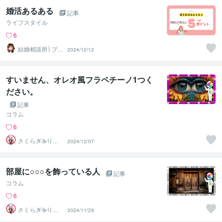
婚活あるある
記事
ライフスタイル
6
結婚相談所│プリ
2024/12/12
マリエ鹿児島
すいません、オレオ風フラペチーノ1つく
ださい。
記事
コラム
6
さくらぎ☕りょ
2024/12/07
う⛎癒やし電話
相談サロン
部屋に○○○を飾っている人
記事
コラム
6
さくらぎ☕りょ
2024/11/29
う⛎癒やし電話
相談サロン