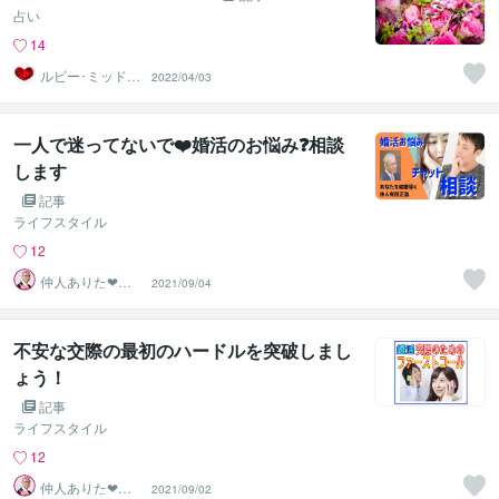
占い
14
ルビー･ミッドナ
2022/04/03
イト
一人で迷ってないで❤️婚活のお悩み❓相談
します
記事
ライフスタイル
12
仲人ありた❤よ
2021/09/04
り添う婚活カウ
ンセラー
不安な交際の最初のハードルを突破しまし
ょう！
記事
ライフスタイル
12
仲人ありた❤よ
2021/09/02