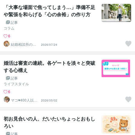
「大事な場面で焦ってしまう…」準備不足
や緊張を和らげる「心の余裕」の作り方
記事
コラム
6
結婚相談所の代
2026/07/24
表カウンセラー
松尾
婚活は審査の連続。各ゲートを淡々と突破
する心構え
記事
ライフスタイル
6
マコ♥️400人以上
2026/05/02
の婚活を救った
専門家
初お見合いの人、だいたいちょっとおもし
ろい
記事