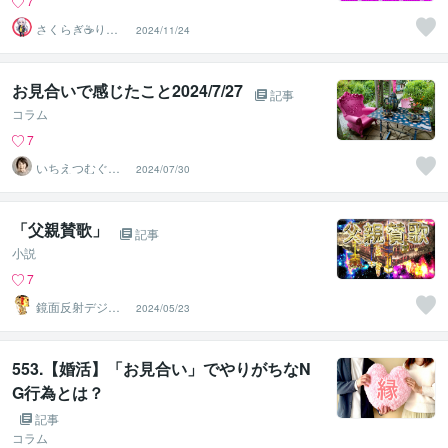
7
さくらぎ☕りょ
2024/11/24
う⛎癒やし電話
相談サロン
お見合いで感じたこと2024/7/27
記事
コラム
7
いちえつむぐ☆
2024/07/30
婚活アドバイス1
2年
「父親賛歌」
記事
小説
7
鏡面反射デジタ
2024/05/23
ルアート製作所
（鈴木穣）
553.【婚活】「お見合い」でやりがちなN
G行為とは？
記事
コラム