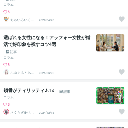
コラム
6
ちゃいろいく
2026/04/28
ま ゆるっと指
針
選ばれる女性になる！アラフォー女性が婚
活で好印象を残すコツ4選
記事
コラム
6
ふゆまる＊あな
2025/06/22
たの婚活・恋愛
伴走者＊
鎖骨がティリッティ♪♫♬
記事
コラム
6
さくらぎ☕りょ
2024/12/18
う⛎癒やし電話
相談サロン