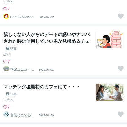
コラム
7
RemoteViewer導
2022/07/02
与✅
親しくない人からのデートの誘いやナンパ
された時に信用していい男か見極めるチェ
ックポイント
記事
占い
7
本家ユニコーン
2022/07/02
の使者桜10周年
ありがとう
マッチング後最初のカフェにて・・・
記事
コラム
7
言葉の力で心も
2022/01/26
変える★ピギオ
リ