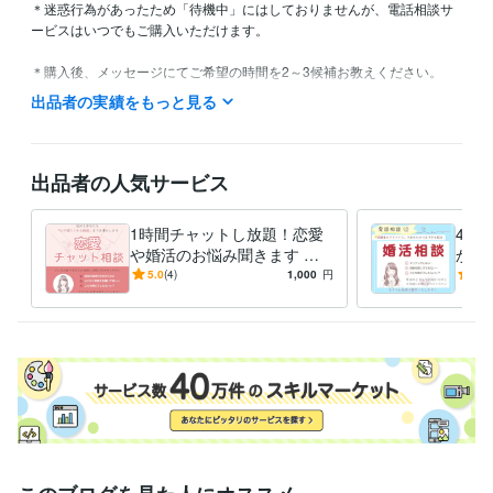
＊迷惑行為があったため「待機中」にはしておりませんが、電話相談サ
ービスはいつでもご購入いただけます。

＊購入後、メッセージにてご希望の時間を2～3候補お教えください。

出品者の実績をもっと見る
＊日中は本業があるため、平日18時頃まではお返事をできない場合がご
ざいます。

確認次第すぐにお返事いたしますので、ご了承ください。

出品者の人気サービス
＊時間や相談内容でご不明な点がございましたら、DMにてお気軽にお問
い合わせください(*^^*)
1時間チャットし放題！恋愛
40
経験職種
や婚活のお悩み聞きます 男
から
事務・ビジネスサポート / 事務（一般事務）
経験年数 : 15年
女OK♪あなたが気づいていな
イチ
5.0
(4)
1,000
円
4.5
い魅力を引き出します
「上
得意分野
す！
悩み相談・カウンセリング
電話相談
チャット相談
恋愛
婚活
結婚
離婚
再婚
人間関係
愚痴
人生相談
悩み相談
雑談
語学力
中国語
日常会話レベル