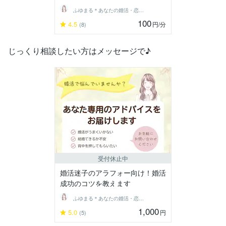
ふゆまる＊あなたの婚活・恋愛伴走者＊
100
4.5
円
/分
(8)
じっくり相談したい方はメッセージで♪
受付休止中
婚活迷子のアラフォー向け！婚活
成功のコツを教えます
ふゆまる＊あなたの婚活・恋愛伴走者＊
1,000
5.0
円
(5)