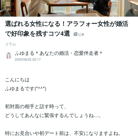
選ばれる女性になる！アラフォー女性が婚活
で好印象を残すコツ4選
記事
コラム
ふゆまる＊あなたの婚活・恋愛伴走者＊
2025/06/22 02:17
こんにちは
ふゆまるです(*^^*)
初対面の相手と話す時って、
どうしてあんなに緊張するんでしょうね…。
特にお見合いや初デート前は、不安になりますよね。