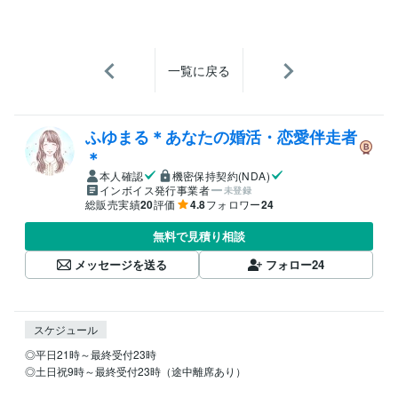
一覧に戻る
ふゆまる＊あなたの婚活・恋愛伴走者
＊
本人確認
機密保持契約(NDA)
インボイス発行事業者
未登録
総販売実績
20
評価
4.8
フォロワー
24
無料で見積り相談
メッセージを送る
フォロー
24
スケジュール
◎平日21時～最終受付23時

◎土日祝9時～最終受付23時（途中離席あり）
