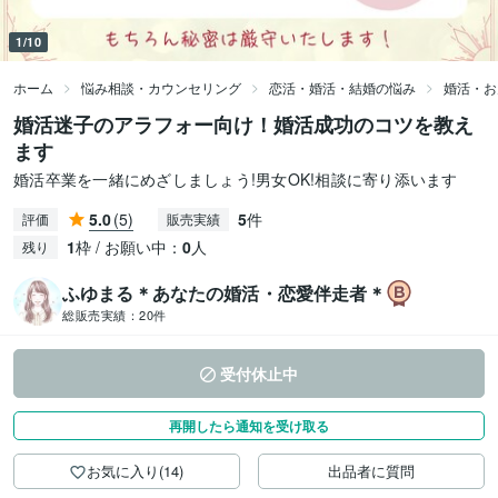
1/10
ホーム
悩み相談・カウンセリング
恋活・婚活・結婚の悩み
婚活・お
婚活迷子のアラフォー向け！婚活成功のコツを教え
ます
婚活卒業を一緒にめざしましょう!男女OK!相談に寄り添います
5.0
(5)
5
件
評価
販売実績
1
枠 / お願い中：
0
人
残り
ふゆまる＊あなたの婚活・恋愛伴走者＊
総販売実績：
20件
受付休止中
再開したら通知を受け取る
お気に入り(14)
出品者に質問