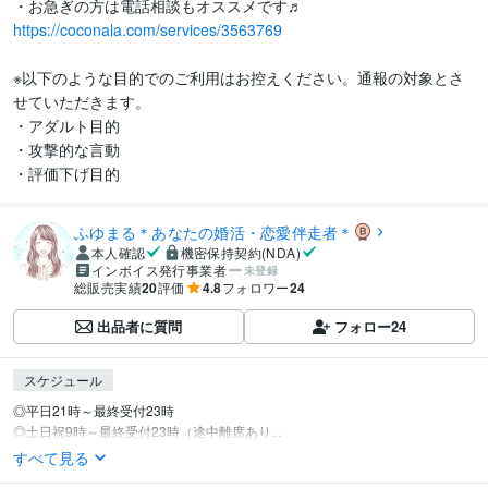
https://coconala.com/services/3563769
※以下のような目的でのご利用はお控えください。通報の対象とさ
せていただきます。

・アダルト目的

・攻撃的な言動

・評価下げ目的
ふゆまる＊あなたの婚活・恋愛伴走者＊
本人確認
機密保持契約(NDA)
インボイス発行事業者
未登録
総販売実績
20
評価
4.8
フォロワー
24
出品者に質問
フォロー
24
スケジュール
◎平日21時～最終受付23時

◎土日祝9時～最終受付23時（途中離席あり...
すべて見る