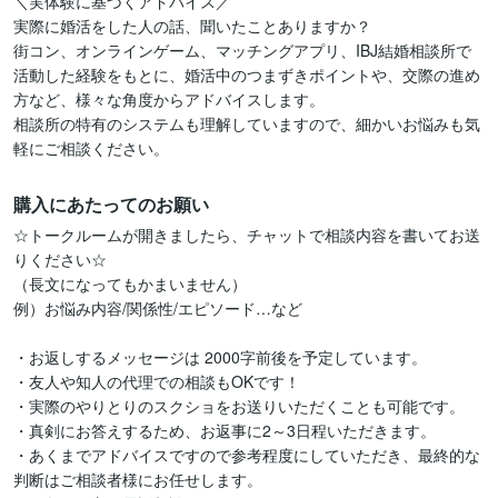
＼実体験に基づくアドバイス／

実際に婚活をした人の話、聞いたことありますか？

街コン、オンラインゲーム、マッチングアプリ、IBJ結婚相談所で
活動した経験をもとに、婚活中のつまずきポイントや、交際の進め
方など、様々な角度からアドバイスします。

相談所の特有のシステムも理解していますので、細かいお悩みも気
軽にご相談ください。
購入にあたってのお願い
☆トークルームが開きましたら、チャットで相談内容を書いてお送
りください☆

（長文になってもかまいません）

例）お悩み内容/関係性/エピソード…など

・お返しするメッセージは 2000字前後を予定しています。

・友人や知人の代理での相談もOKです！

・実際のやりとりのスクショをお送りいただくことも可能です。

・真剣にお答えするため、お返事に2～3日程いただきます。

・あくまでアドバイスですので参考程度にしていただき、最終的な
判断はご相談者様にお任せします。
