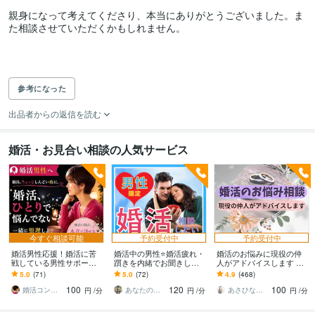
親身になって考えてくださり、本当にありがとうございました。ま
た相談させていただくかもしれません。

参考になった
出品者からの返信を読む
婚活・お見合い相談の人気サービス
今すぐ相談可能
予約受付中
予約受付中
婚活男性応援！婚活に苦
婚活中の男性⭐婚活疲れ・
婚活のお悩みに現役の仲
戦している男性サポート
躓きを内緒でお聞きしま
人がアドバイスします 戦
します 女性目線で“本当の
す 女友達に婚活の悩み相
略を練ることが婚活に勝
5.0
(71)
5.0
(72)
4.9
(468)
ところ”教えます♪一人で
談❤️結婚/恋愛/アプリ30代
つ秘訣ですよ
100
120
100
悩まず話してみて♪
40代
婚活コンサルLemon✨
あなたのサポーター⭐えみ
あさひな☆どんなお悩みでもお話ください
円
/分
円
/分
円
/分