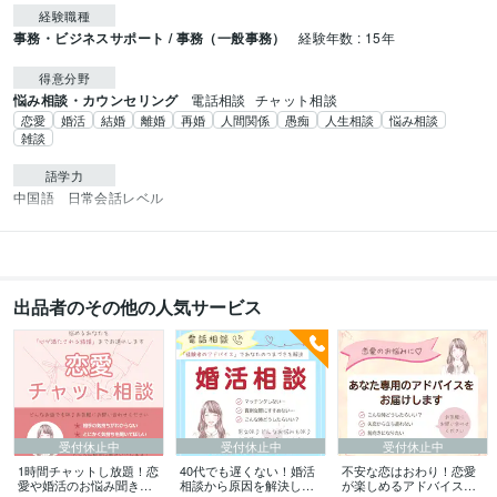
経験職種
事務・ビジネスサポート / 事務（一般事務）
経験年数 : 15年
得意分野
悩み相談・カウンセリング
電話相談
チャット相談
恋愛
婚活
結婚
離婚
再婚
人間関係
愚痴
人生相談
悩み相談
雑談
語学力
中国語
日常会話レベル
出品者のその他の人気サービス
受付休止中
受付休止中
受付休止中
1時間チャットし放題！恋
40代でも遅くない！婚活
不安な恋はおわり！恋愛
愛や婚活のお悩み聞きま
相談から原因を解決しま
が楽しめるアドバイスを