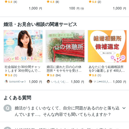
す 男女OK♪あなたが気づ
す バツイチから再婚した
します すぐ実践できるコ
5.0
(4)
4.5
(8)
5.0
(2)
いていない魅力を引き出
経験者が「上手くいくコ
ツをお届け！『寄り添い
1,000
100
1,000
します
ツ」を教えます！
型』男女OK恋愛相談♡
円
円
/分
円
婚活・お見合い相談の関連サービス
社会福祉士/30分間チャッ
婚活に疲れた日の心の休
あなたに合う結婚相談所
トします 30分間なんでも
憩所＊モヤモヤを受け止
を3つ厳選します 400人以
相談聞きますʕ•ᴥ•ʔ
めます 1日だけ、ひと休み
上の相談に乗った経験か
5.0
(1)
5.0
(54)
5.0
(1)
しませんか。 どんな話で
ら理由つきでお伝え！
1,000
1,500
1,000
も大丈夫です。
tomomiʕ•ᴥ•ʔ
いちえつむぐ☆婚活アドバイス12年
マコ♥️400人以上の婚活を救った専門家
円
円
円
よくある質問
婚活がうまくいかなくて、自分に問題があるのかと落ち込
んでいます…。そんな内容でも聞いてもらえますか？