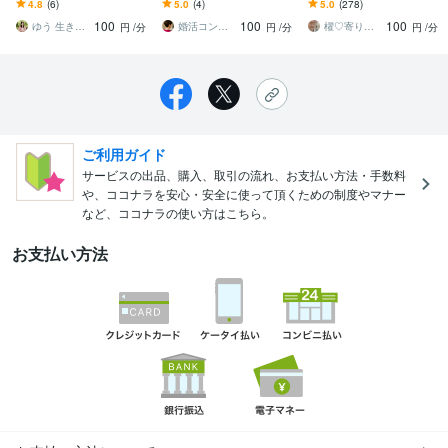
ます 経験者・婚活心理カ
します 婚活拗らせてた私
婚活でお困りのこと、具
4.8
(6)
5.0
(4)
5.0
(278)
ウンセラーが辛い恋愛卒
が相談所で7歳年下と結婚
体的にカウンセリングを
100
100
100
業のお手伝いをします
した方法教えます♪
させて頂きます。
ゆう 生きづらさをひも解き解放します
婚活コンサルLemon✨
櫂♡寄り添うカウンセラー♡ヒーラー
円
/分
円
/分
円
/分
ご利用ガイド
サービスの出品、購入、取引の流れ、お支払い方法・手数料
や、ココナラを安心・安全に使って頂くための制度やマナー
など、ココナラの使い方はこちら。
お支払い方法