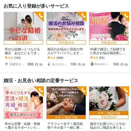
お気に入り登録が多いサービス
予約受付中
予約受付中
予約受付中
幸せな結婚へとつながる
婚活のお悩みに現役の仲
40歳で婚活して結婚でき
婚活 あなたにもできま
人がアドバイスします 戦
た私がお悩み相談致しま
す 結婚のマインドセット
略を練ることが婚活に勝
す 後悔しないお相手選び
4.9
(163)
4.9
(468)
5.0
(55)
を間違えていませんか？
つ秘訣ですよ
❤️一番大切なポイントを
300
100
160
体験からお話します
確認しましょ♪
保健室まるみ
あさひな☆どんなお悩みでもお話ください
Kurumi⭐️精霊占い
円
/分
円
/分
円
/分
婚活・お見合い相談の定番サービス
今すぐ相談可能
今すぐ相談可能
予約受付中
幸せな恋愛・結婚・再婚
アラフォー女子！婚活面
婚活でお困りのことやお
へ繋がるサポートいたし
倒？今が楽？一緒に整理
悩みのご相談を承ります