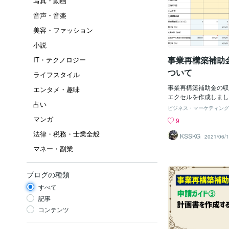
写真・動画
音声・音楽
美容・ファッション
小説
事業再構築補助
IT・テクノロジー
ついて
ライフスタイル
事業再構築補助金の収
エンタメ・趣味
エクセルを作成しまし
占い
ビスの一部としてご提
ビジネス・マーケティング
す。【概要】 事業再
マンガ
9
収益計画は重要です。
法律・税務・士業全般
りひと手間かかります
KSSKG
2021/06/
のセルに数値を入力し
マネー・副業
に『付加価値額』『伸
人当たりの付加価値額
ます。 『付加価値額
ブログの種類
費＋減価償却費となり
すべて
人当たりの付加価値額
従業員数で割った額と
記事
率』：基準年度から見
コンテンツ
びているか？になりま
てみました（数値はイ