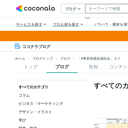
ココナラブログ
ホーム
ブログトップ
ブログ
「#事業再構築補助金」タグ
トップ
ブログ
告知
コンテン
すべての
すべてのカテゴリ
コラム
ビジネス・マーケティング
デザイン・イラスト
学び