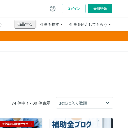
74 件中 1 - 60 件表示