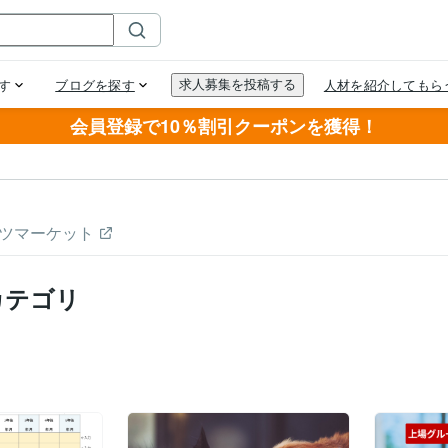
会員登録で10％割引クーポンを獲得！
ツマーケット
カテゴリ