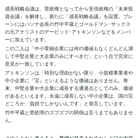
成長戦略会議は、菅政権となってから安倍政権の「未来投
資会議」を解体し、新たに「成長戦略会議」を設置。ブレ
ーンにはパソナ会長の竹中平蔵とゴールドマン･サックス
の元アナリストのデービッド･アトキンソンなどをメンバ
ーに加えています。
この二人は「中小零細企業には何の価値もなくどんどん潰
して中堅企業と大企業のみにすべきだ」という点で完全に
意見が一致しています。
アトキンソンは「特別な理由がない限り、小規模事業者や
中小企業に『宝』といえるような価値はありません。将
来、中堅企業や大企業に成長する通過点としてのみ、価値
があるといえます。永遠に成長しない中小企業は、国の宝
どころか、負担でしかないんです」と発言しています。
竹中平蔵と菅総理のズブズブの関係は言うまでもありませ
ん。
そのことから考えると、要綱が発表されてから上記の内容