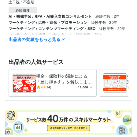
土日祝：不定期
経験職種
AI・機械学習 / RPA・AI導入支援コンサルタント
経験年数 : 2年
マーケティング / 広告・宣伝・プロモーション
経験年数 : 20年
マーケティング / コンテンツマーケティング・SEO
経験年数 : 20年
コンサルタント / 経営コンサルタント
経験年数 : 20年
出品者の実績をもっと見る
経営・マネジメント / 経営者・CEO・COO
経験年数 : 20年
職歴
Office仕事人
2002年12月 ~ 現在
出品者の人気サービス
受賞歴
月1回ペースで中小企業関連団体にて継続的に講演を行っている。
税金・保険料の滞納による
小規
「差し押さえ」を解決します
完璧
資格・検定
180以上の解決事例を基に解
応募
4.9
(14)
12,000
円
4.9
2級土木施工管理技士
取得年 : 1998年
除・回避・返金をサポートし
た事
ます！
です
得意分野
コンサルティング・士業
小規模事業者の経営・事業計画相談
事業計画 経営
ビジネス代行・事務代行
補助金活用・事業計画の整理支援
小規模事
業者向け生成AI活用支援
経営 ビジネス