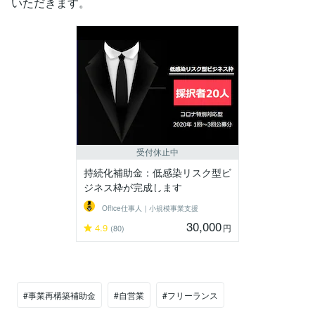
いただきます。
受付休止中
持続化補助金：低感染リスク型ビ
ジネス枠が完成します
Office仕事人｜小規模事業支援
30,000
4.9
円
(80)
#事業再構築補助金
#自営業
#フリーランス