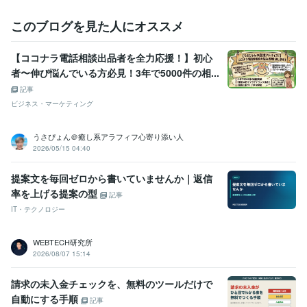
語学力
このブログを見た人にオススメ
英語
日常会話レベル
【ココナラ電話相談出品者を全力応援！】初心
者〜伸び悩んでいる方必見！3年で5000件の相...
記事
ビジネス・マーケティング
うさぴょん＠癒し系アラフィフ心寄り添い人
2026/05/15 04:40
提案文を毎回ゼロから書いていませんか｜返信
率を上げる提案の型
記事
IT・テクノロジー
WEBTECH研究所
2026/08/07 15:14
請求の未入金チェックを、無料のツールだけで
自動にする手順
記事