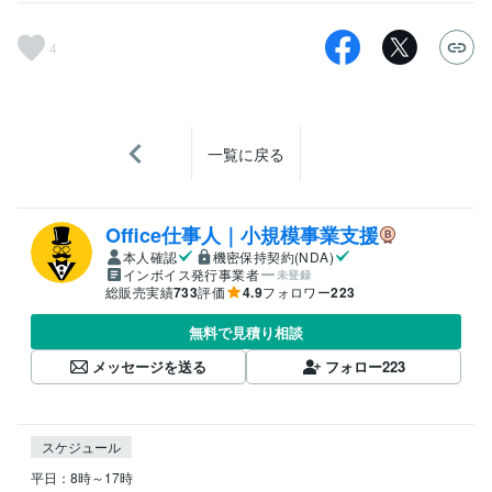
4
一覧に戻る
Office仕事人｜小規模事業支援
本人確認
機密保持契約(NDA)
インボイス発行事業者
未登録
総販売実績
733
評価
4.9
フォロワー
223
無料で見積り相談
メッセージを送る
フォロー
223
スケジュール
平日：8時～17時
