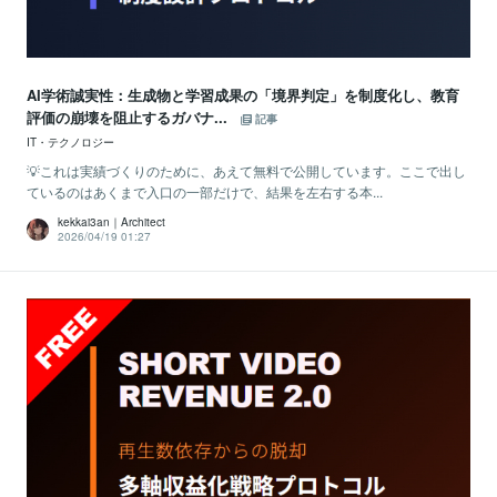
AI学術誠実性：生成物と学習成果の「境界判定」を制度化し、教育
評価の崩壊を阻止するガバナ...
記事
IT・テクノロジー
💡これは実績づくりのために、あえて無料で公開しています。ここで出し
ているのはあくまで入口の一部だけで、結果を左右する本...
kekkai3an｜Architect
2026/04/19 01:27