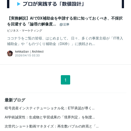
【実務解説】AIでDX補助金を申請する前に知っておくべき、不採択
を回避する「論理の解像度...
記事
ビジネス・マーケティング
ココナラをご覧の皆様、はじめまして。 日々、多くの事業主様が「IT導入
補助金」や「ものづくり補助金（DX枠）」に挑戦され...
kekkai3an｜Architect
2026/04/15 03:33
1
最新ブログ
暗号資産インスティテューショナル化：ETF承認が導く...
AI学術誠実性：生成物と学習成果の「境界判定」を制度...
次世代ショート動画マネタイズ：再生数バブルの終焉と「...