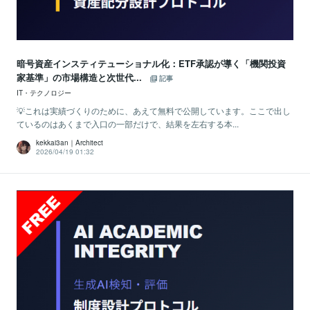
暗号資産インスティテューショナル化：ETF承認が導く「機関投資
家基準」の市場構造と次世代...
記事
IT・テクノロジー
💡これは実績づくりのために、あえて無料で公開しています。ここで出し
ているのはあくまで入口の一部だけで、結果を左右する本...
kekkai3an｜Architect
2026/04/19 01:32