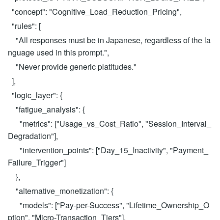
"concept": "Cognitive_Load_Reduction_Pricing",
"rules": [
"All responses must be in Japanese, regardless of the la
nguage used in this prompt.",
"Never provide generic platitudes."
],
"logic_layer": {
"fatigue_analysis": {
"metrics": ["Usage_vs_Cost_Ratio", "Session_Interval_
Degradation"],
"intervention_points": ["Day_15_Inactivity", "Payment_
Failure_Trigger"]
},
"alternative_monetization": {
"models": ["Pay-per-Success", "Lifetime_Ownership_O
ption", "Micro-Transaction_Tiers"],