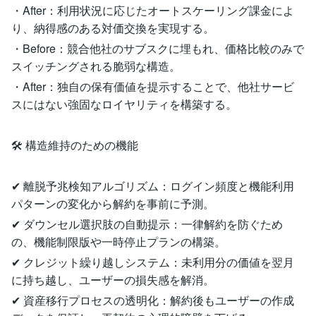
・After：利用状況に応じたオートスケーリング課金によ
り、納得感のある対価交換を実現する。
・Before：競合他社のサブスクに埋もれ、価格比較のみで
スイッチングされる脆弱な構造。
・After：独自の保有価値を提示することで、他社サービ
スにはない強固なロイヤリティを構築する。
🛠 構造維持のための機能
✔ 離脱予兆検知アルゴリズム：ログイン頻度と機能利用
パターンの変化から解約を事前に予測。
✔ ダウンセル選択肢の自動提示：一律解約を防ぐため
の、機能制限版や一時停止プランの構築。
✔ クレジット繰り越しシステム：未利用分の価値を翌月
に持ち越し、ユーザーの損失感を解消。
✔ 資産移行プロセスの透明化：解約後もユーザーの作成