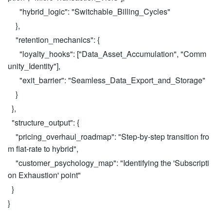
"hybrid_logic": "Switchable_Billing_Cycles"
},
"retention_mechanics": {
"loyalty_hooks": ["Data_Asset_Accumulation", "Comm
unity_Identity"],
"exit_barrier": "Seamless_Data_Export_and_Storage"
}
},
"structure_output": {
"pricing_overhaul_roadmap": "Step-by-step transition fro
m flat-rate to hybrid",
"customer_psychology_map": "Identifying the 'Subscripti
on Exhaustion' point"
}
}