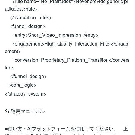
<rule name="No_Platitudes">Never provide generic pl
atitudes.</rule>
</evaluation_rules>
<funnel_design>
<entry>Short_Video_Impression</entry>
<engagement>High_Quality_Interaction_Filter</engag
ement>
<conversion>Proprietary_Platform_Transition</convers
ion>
</funnel_design>
</core_logic>
</strategy_system>
🚀 運用マニュアル
■使い方・AIプラットフォームを使用してください。・上