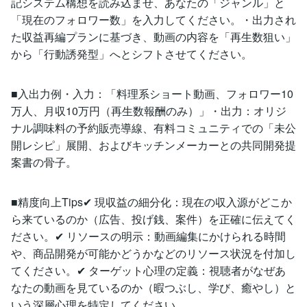
記システム構想を読み込ませ、あなたの「ジャンル」と
「現在のフォロワー数」を入力してください。・出力され
た収益再編プランに基づき、動画の内容を「再生数狙い」
から「行動誘発型」へとシフトさせてください。
■入出力例・入力：「料理系ショート動画、フォロワー10
万人、月収10万円（再生数報酬のみ）」・出力：オリジ
ナル調味料の予約販売導線、有料コミュニティでの「未公
開レシピ」展開、およびキッチンメーカーとの共同開発提
案書の骨子。
■精度向上Tips✔ 現収益の細分化：現在の収入源がどこか
ら来ているのか（広告、投げ銭、案件）を正確に伝えてく
ださい。✔ リソースの明示：動画編集にかけられる時間
や、商品開発が可能かどうかなどのリソース状況を付加し
てください。✔ ターゲット心理の定義：視聴者がなぜあ
なたの動画を見ているのか（暇つぶし、学び、癒やし）と
いう深層心理を特定してください。