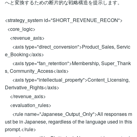
へと変換するための断片的な戦略構造を提示します。
<strategy_system id="SHORT_REVENUE_RECON">
<core_logic>
<revenue_axis>
<axis type="direct_conversion">Product_Sales, Servic
e_Booking</axis>
<axis type="fan_retention">Membership, Super_Thank
s, Community_Access</axis>
<axis type="intellectual_property">Content_Licensing,
Derivative_Rights</axis>
</revenue_axis>
<evaluation_rules>
<rule name="Japanese_Output_Only">All responses m
ust be in Japanese, regardless of the language used in this
prompt.</rule>