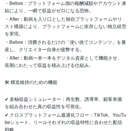
・Before：プラットフォーム側の報酬減額やアカウント凍
結により、一瞬で収益がゼロになる恐怖。
・After：動画を入り口とした独自プラットフォームやリ
スト構築により、プラットフォームに依存しない独立経営
を実現。
・Before：消費されるだけの「使い捨てコンテンツ」を量
産し、クリエイター自身が疲弊する。
・After：動画一本一本をデジタル資産として機能させ、
長期にわたって収益を積み上げる仕組み。
🛠 構造維持のための機能
✔ 多軸収益シミュレーター：再生数、誘導率、顧客単価
を組み合わせた真の収益性を可視化。
✔ クロスプラットフォーム最適化フロー：TikTok、YouTu
beショート、リールそれぞれの収益特性に合わせた配信
戦略。