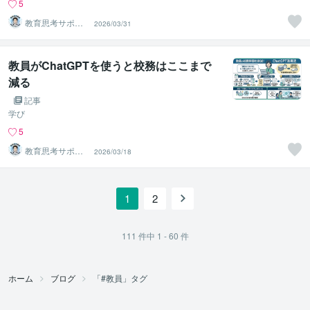
5
教育思考サポー
2026/03/31
ト 水野（みず
の）
教員がChatGPTを使うと校務はここまで
減る
記事
学び
5
教育思考サポー
2026/03/18
ト 水野（みず
の）
1
2
111
件中
1 - 60
件
ホーム
ブログ
「#教員」タグ