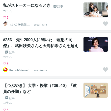
私がストーカーになるとき
記事
コラム
9
ちいこ☀保健室
2022/11/14
の先生
#253 先生2000人に聞いた「理想の同
僚」、武田鉄矢さんと天海祐希さんを超え
た1位は？
記事
コラム
9
RemoteViewer導
2022/08/14
与✅
【つぶやき】 大学・授業（#36~40）「教
員の任期」など
記事
コラム
9