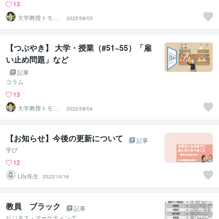
13
大学教授トモ｜
2022/08/05
元東大教員
【つぶやき】 大学・授業（#51~55）「雇
い止め問題」など
記事
コラム
13
大学教授トモ｜
2022/08/04
元東大教員
【お知らせ】今後の更新について
記事
学び
12
Lily先生
2022/10/16
教員 ブラック
記事
ビジネス・マーケティング