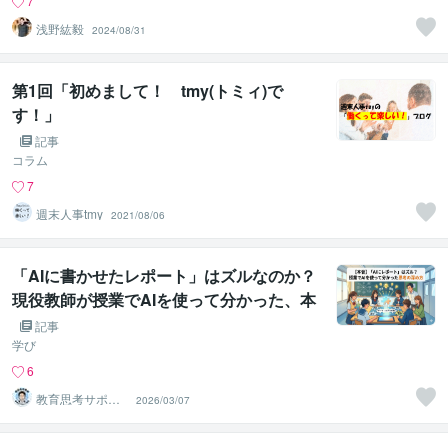
7
浅野紘毅
2024/08/31
第1回「初めまして！ tmy(トミィ)で
す！」
記事
コラム
7
週末人事tmy
2021/08/06
「AIに書かせたレポート」はズルなのか？
現役教師が授業でAIを使って分かった、本
当の“思考”の深め方
記事
学び
6
教育思考サポー
2026/03/07
ト 水野（みず
の）