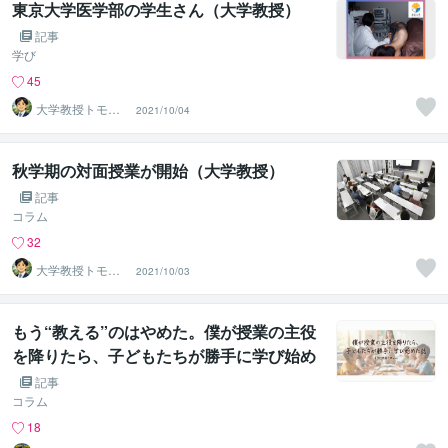
東京大学医学部の学生さん（大学教授）
記事
学び
45
大学教授トモ｜
2021/10/04
元東大教員
秋学期の対面授業が開始（大学教授）
記事
コラム
32
大学教授トモ｜
2021/10/03
元東大教員
もう“教える”のはやめた。僕が授業の主役
を降りたら、子どもたちが勝手に学び始め
た話。
記事
コラム
18