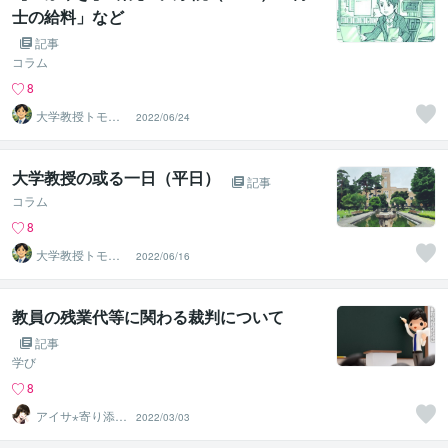
士の給料」など
記事
コラム
8
大学教授トモ｜
2022/06/24
元東大教員
大学教授の或る一日（平日）
記事
コラム
8
大学教授トモ｜
2022/06/16
元東大教員
教員の残業代等に関わる裁判について
記事
学び
8
アイサ⋆寄り添い
2022/03/03
士