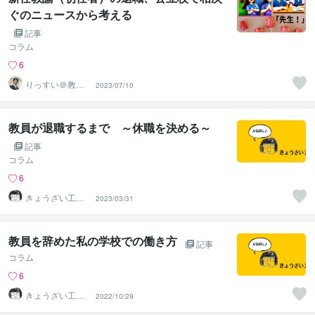
ぐのニュースから考える
記事
コラム
6
りっすい＠教
2023/07/10
育・心理相談室
教員が退職するまで ～休職を決める～
記事
コラム
6
きょうざい工房
2023/03/31
ツツミ
教員を辞めた私の学校での働き方
記事
コラム
6
きょうざい工房
2022/10/29
ツツミ