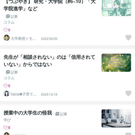
【つぶやき】 研究・大学院（#6~10）「大
学院進学」など
記事
コラム
9
大学教授トモ｜
2022/06/26
元東大教員
先生が「相談されない」のは「信用されて
いない」からではない
記事
コラム
8
hana✽子育てと
2025/12/18
教員のサポータ
ー
授業中の大学生の怪我
記事
学び
8