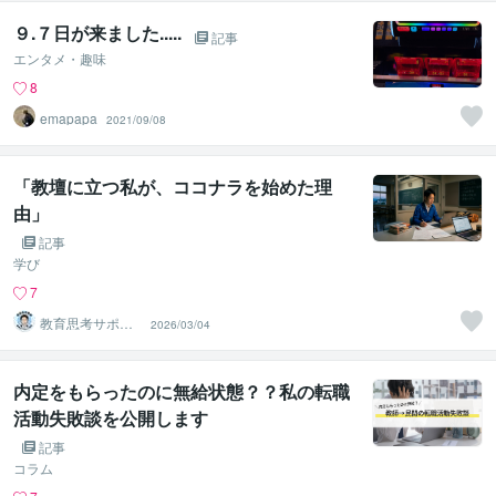
９.７日が来ました.....
記事
エンタメ・趣味
8
emapapa
2021/09/08
「教壇に立つ私が、ココナラを始めた理
由」
記事
学び
7
教育思考サポー
2026/03/04
ト 水野（みず
の）
内定をもらったのに無給状態？？私の転職
活動失敗談を公開します
記事
コラム