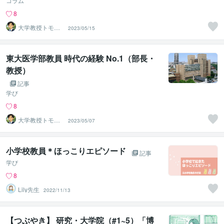
コラム
8
大学教授トモ｜
2023/05/15
元東大教員
東大医学部教員 時代の経験 No.1（部長・
教授）
記事
学び
8
大学教授トモ｜
2023/05/07
元東大教員
小学校教員＊ほっこりエピソード
記事
学び
8
Lily先生
2022/11/13
【つぶやき】 研究・大学院（#1~5）「博