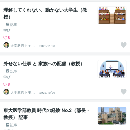
理解してくれない、動かない大学生（教
授）
記事
学び
8
大学教授トモ｜
2023/11/08
元東大教員
外せない仕事 と 家族への配慮（教授）
記事
学び
8
大学教授トモ｜
2023/10/29
元東大教員
東大医学部教員 時代の経験 No.2（部長・
教授） 記事
記事