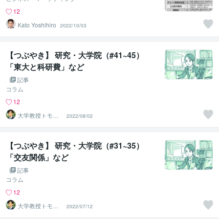
12
Kato Yoshihiro
2022/10/03
【つぶやき】 研究・大学院（#41~45）
「東大と科研費」など
記事
コラム
12
大学教授トモ｜
2022/08/02
元東大教員
【つぶやき】 研究・大学院（#31~35）
「交友関係」など
記事
コラム
12
大学教授トモ｜
2022/07/12
元東大教員