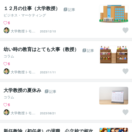
１２月の仕事（大学教授）
記事
ビジネス・マーケティング
6
大学教授トモ｜
2023/12/10
元東大教員
幼い時の教育はとても大事（教授）
記事
コラム
6
大学教授トモ｜
2023/11/11
元東大教員
大学教授の夏休み
記事
コラム
6
大学教授トモ｜
2023/08/21
元東大教員
新任教諭（初任者）の退職、公立校で相次