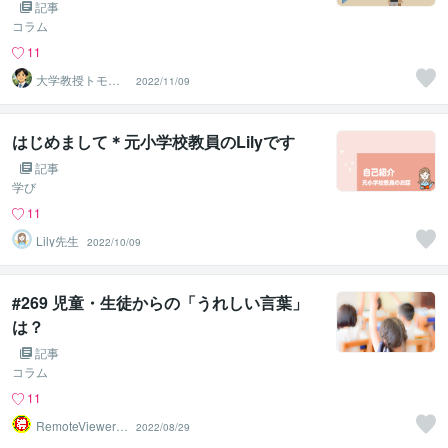
記事
コラム
11
大学教授トモ｜
2022/11/09
元東大教員
はじめまして＊元小学校教員のLilyです
記事
学び
11
Lily先生
2022/10/09
#269 児童・生徒からの「うれしい言葉」
は？
記事
コラム
11
RemoteViewer導
2022/08/29
与✅