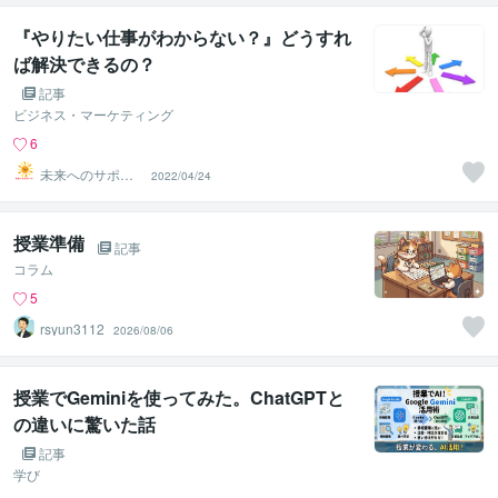
『やりたい仕事がわからない？』どうすれ
ば解決できるの？
記事
ビジネス・マーケティング
6
未来へのサポー
2022/04/24
ター
授業準備
記事
コラム
5
rsyun3112
2026/08/06
授業でGeminiを使ってみた。ChatGPTと
の違いに驚いた話
記事
学び