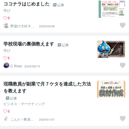
ココナラはじめました
記事
学び
6
野遊び大好きナ
2025/05/08
ベさん
学校現場の裏側教えます
記事
学び
6
C River
2024/08/15
現職教員が副業で月７ケタを達成した方法
を教えます
記事
ビジネス・マーケティング
6
こんた✨教員で
2024/01/07
も副業20万✨