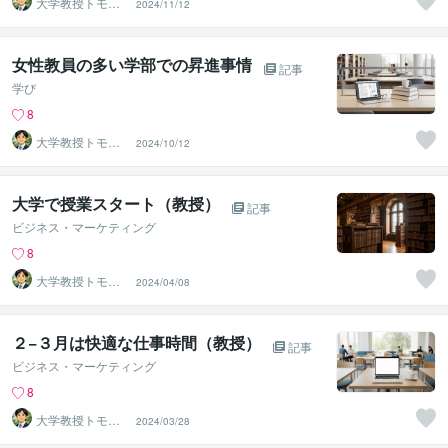
大学教授トモ｜
2024/11/12
元東大教員
女性教員の多い学部での昇進事情
記事
学び
8
大学教授トモ｜
2024/10/12
元東大教員
大学で授業スタート（教授）
記事
ビジネス・マーケティング
8
大学教授トモ｜
2024/04/08
元東大教員
２−３月は快適な仕事時間（教授）
記事
ビジネス・マーケティング
8
大学教授トモ｜
2024/03/28
元東大教員