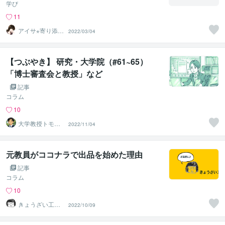
学び
11
アイサ⋆寄り添い
2022/03/04
士
【つぶやき】 研究・大学院（#61~65）
「博士審査会と教授」など
記事
コラム
10
大学教授トモ｜
2022/11/04
元東大教員
元教員がココナラで出品を始めた理由
記事
コラム
10
きょうざい工房
2022/10/09
ツツミ