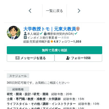
一覧に戻る
大学教授トモ｜元東大教員
本人確認
機密保持契約(NDA)
インボイス発行事業者
未登録
総販売実績
158
評価
4.9
フォロワー
1,058
無料で見積り相談
メッセージを送る
フォロー
1058
スケジュール
365日対応可能です。お気軽にご相談ください✨
経験職種
研究・開発・設計 / 研究・開発
経験年数 : 20年
士業・専門職 / 教授・准教授・大学講師
経験年数 : 15年
ライフスタイル・その他 / 講師・インストラクター
経験年数 : 10年
ライフスタイル・その他 / アドバイザー
経験年数 : 10年