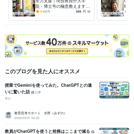
全力支援｜現役教授が大学
現役
ビジネス・クリエイティブツール
院・博士号の極意教えます
乗り
Excel:25年
Google サイト:18年
PowerPoint:25年
Word:25年
⭐️【脱・失敗】現役教授が学
ど人
4.9
(17)
300
円
/分
5.0
Adobe Photoshop:24年
iMovie:3年
Adobe Illustrator:21年
部とは異なる重要点をご紹介
援
⭐️
得意分野
学習指導・資格・キャリア相談
【学生・研究者向け】学術・キャリ
ア相談
【社会人向け】リーダー・マネジメント
【心理的サポート】
お悩み・愚痴の傾聴
【雑談・話し相手】気軽にフリートーク
【健
康・美活】運動・筋トレ相談
【スキルアップ】人前で話すコツ
健康
キャリア
仕事
美容
悩み
相談
筋トレ
大学
学生
学歴
このブログを見た人にオススメ
私立大学
1997年3月 ~ 2001年2月
国公立大学
2001年3月 ~ 2003年2月
国公立大学
2003年3月 ~ 2007年2月
授業でGeminiを使ってみた。ChatGPTとの違
いに驚いた話
記事
語学力
学び
英語
日常会話レベル
教育思考サポート 水野（みずの）
2026/03/31 06:20
教員がChatGPTを使うと校務はここまで減る