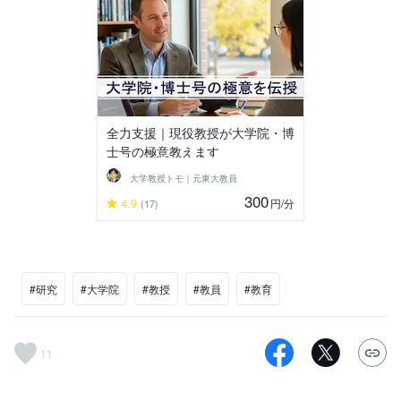
全力支援｜現役教授が大学院・博
士号の極意教えます
大学教授トモ｜元東大教員
300
4.9
円
/分
(17)
#研究
#大学院
#教授
#教員
#教育
11