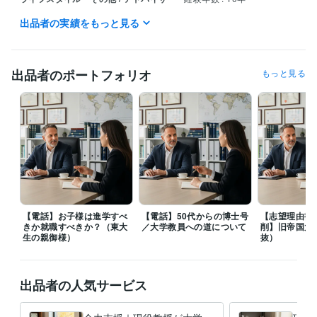
出品者の実績をもっと見る
職歴
国立大学法人東京大学
2007年3月 ~ 2015年2月
受賞歴
出品者のポートフォリオ
もっと見る
東大病院経営改善提案プロジェクト 最優秀賞受賞
中冨健康科学振興
財団 研究助成
日本心臓リハビリテーション学会学術集会　優秀演題
賞
明治安田厚生事業団 健康医科学研究助成
石本記念デサントスポー
ツ科学振興財団 優秀入選
健康長寿と運動（三菱UFJ信託銀行）
寝た
きり対策
神奈川県医師会 研修会講師（2008~2019）
日本体力医学
会大会、シンポジスト
東大病院 公開セミナー
日本抗加齢医学会総会 
シンポジスト
健康スポーツ医部会幹事会研修（医師会）
寝たきりを
予防する！講師（日本健康機構、健康セミナー）
トレーニング系　
学会総会、特別講演
立命館大学、招待講演
東大病院、産学連携メデ
ィカルフロンティアセミナー
日本再生医療学会総会、ランチョンセ
【電話】お子様は進学すべ
【電話】50代からの博士号
【志望理由書
ミナー
日本心臓リハビリテーション学会学術集会 シンポジウム
学生
きか就職すべきか？（東大
／大学教員への道について
削】旧帝国大
野球連盟 春季リーグ戦 優秀選手賞
生の親御様）
抜）
資格・検定
中学校教諭免許
取得年 : 2000年
出品者の人気サービス
高等学校教諭免許
取得年 : 2000年
健康運動指導士
取得年 : 2015年