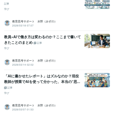
記事
学び
教育思考サポート 水野（みずの）
2026/03/18 07:07
教員×AIで働き方は変わるのか？ここまで書いて
きたことのまとめ
記事
学び
教育思考サポート 水野（みずの）
2026/03/14 02:02
「AIに書かせたレポート」はズルなのか？現役
教師が授業でAIを使って分かった、本当の“思...
記事
学び
教育思考サポート 水野（みずの）
2026/03/07 01:53