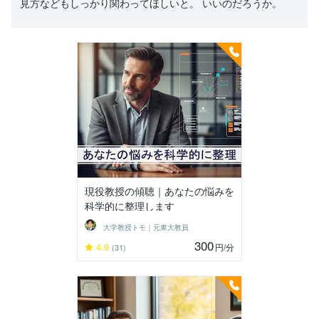
見方などもしっかり関わってほしいと。 いいのだろうか。
現役教授の傾聴｜あなたの悩みを
科学的に整理します
大学教授トモ｜元東大教員
300
4.9
円
/分
(31)