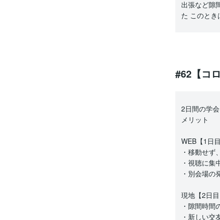
出張など隙
た このと
#62【コ
2日間の学
メリット
WEB【1日
・移動せず
・視聴に集
・別会場の
現地【2日目
・隙間時間
・新しい交