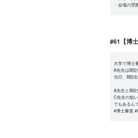
・会場の雰
#61【博
大学で博士
A先生はB
当日、B院
A先生とB院
C先生の狙
でもあるん
#博士審査 