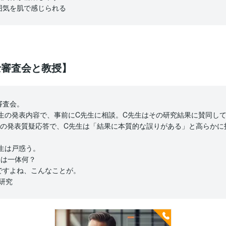
囲気を肌で感じられる
士審査会と教授】
審査会。
院生の発表内容で、事前にC先生に相談。C先生はその研究結果に賛同し
生の発表質疑応答で、C先生は「結果に本質的な誤りがある」と高らかに
生は戸惑う。
いは一体何？
ですよね、こんなことが。
#研究