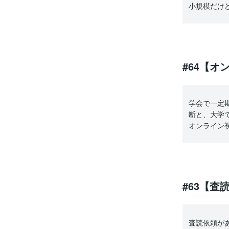
小規模だけ
#64【
学会で一定
断と、大学
オンライン
#63【査
査読依頼が