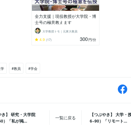
全力支援｜現役教授が大学院・博
士号の極意教えます
大学教授トモ｜元東大教員
300
4.9
円
/分
(17)
大学
#教員
#学会
やき】 研究・大学院
【つぶやき】 大学・授
一覧に戻る
60）「私が掲...
6~90）「リモート...