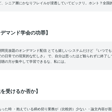
ど、シニア層にかなりフレイルが浸透していてビックリ。ホント？全国
オンデマンド学会の功罪】
期間見放題のオンデマンド配信 とても嬉しいシステムだけど 『いつで
での日常での現実的な忙しさ』 で、自分は思ったほど観られずに終了し
視聴の方が集中して学習できるな、私には。
読を受けるか否か】
あった時 ・抱えている締め切り業務が（比較的）少ない ・論文内容が面