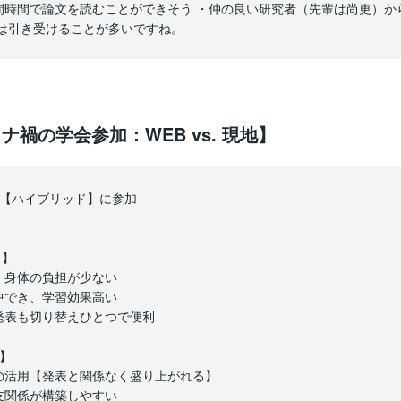
間時間で論文を読むことができそう ・仲の良い研究者（先輩は尚更）か
きは引き受けることが多いですね。
ロナ禍の学会参加：WEB vs. 現地】
会【ハイブリッド】に参加
目】
、身体の負担が少ない
中でき、学習効果高い
発表も切り替えひとつで便利
】
の活用【発表と関係なく盛り上がれる】
友関係が構築しやすい