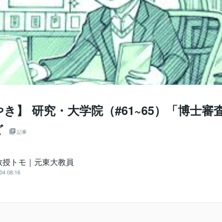
き】 研究・大学院（#61~65）「博士審
ど
記事
教授トモ｜元東大教員
04 08:16