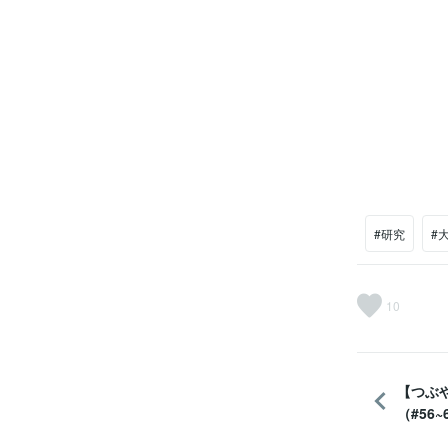
#研究
#
10
【つぶ
（#56~