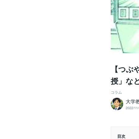
【つぶや
授」な
コラム
大学
2022/11/
目次