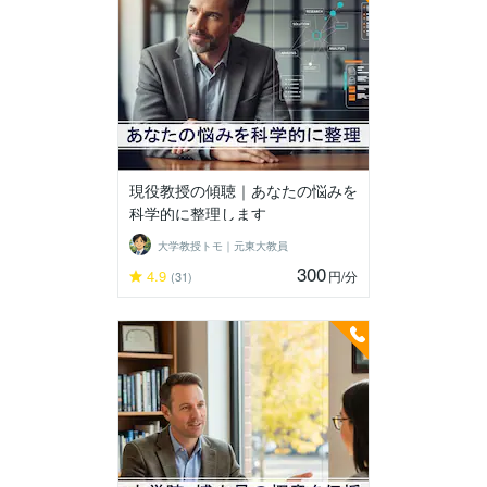
現役教授の傾聴｜あなたの悩みを
科学的に整理します
大学教授トモ｜元東大教員
300
4.9
円
/分
(31)