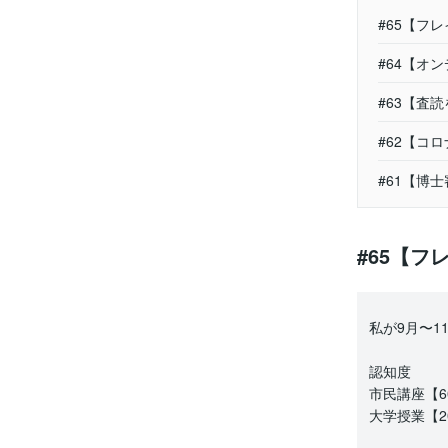
#65【フ
#64【オ
#63【査
#62【コロ
#61【博
#65【
私が9月〜1
認知度
市民講座【6
大学授業【2