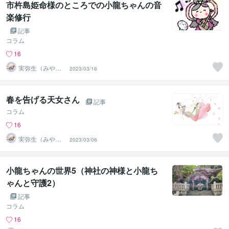
市杵島姫命様のところでの小龍ちゃんの音
楽修行
記事
コラム
16
実弥生（みや
2023/03/16
の）
春を告げる天女さん
記事
コラム
16
実弥生（みや
2023/03/06
の）
小龍ちゃんの世界5（神社の神様と小龍ち
ゃんと守護2）
記事
コラム
16