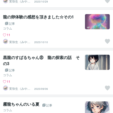
実弥生（みや
2023/10/29
の）
龍の卵体験の感想を頂きました☆その1
記事
コラム
11
実弥生（みや
2023/10/10
の）
黒龍のすばるちゃん⑧ 龍の探索の話 そ
の3
記事
コラム
11
実弥生（みや
2023/09/06
の）
霧龍ちゃんのいる夏
記事
コラム