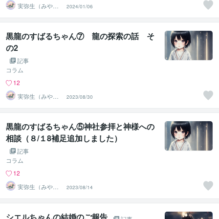
実弥生（みや
2024/01/06
の）
黒龍のすばるちゃん⑦ 龍の探索の話 そ
の2
記事
コラム
12
実弥生（みや
2023/08/30
の）
黒龍のすばるちゃん⑤神社参拝と神様への
相談（８/１8補足追加しました）
記事
コラム
12
実弥生（みや
2023/08/14
の）
シエルちゃんの結婚のご報告
記事