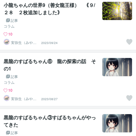
小龍ちゃんの世界9（善女龍王様） ｟９/
２８ ２枚追加しました｠
記事
コラム
10
実弥生（みや
2023/09/24
の）
黒龍のすばるちゃん⑥ 龍の探索の話 そ
の1
記事
コラム
10
実弥生（みや
2023/08/27
の）
黒龍のすばるちゃん③すばるちゃんがやっ
てきた
記事