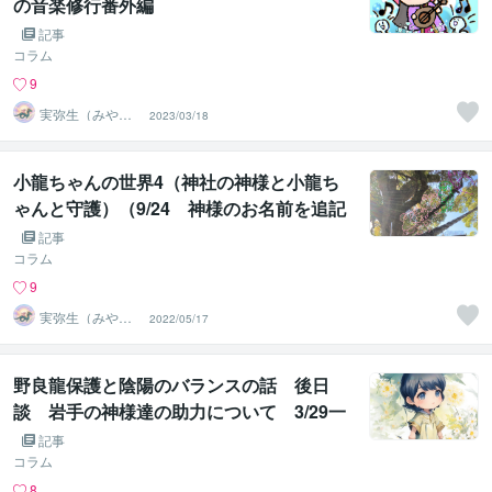
の音楽修行番外編
記事
コラム
9
実弥生（みや
2023/03/18
の）
小龍ちゃんの世界4（神社の神様と小龍ち
ゃんと守護）（9/24 神様のお名前を追記
しました）
記事
コラム
9
実弥生（みや
2022/05/17
の）
野良龍保護と陰陽のバランスの話 後日
談 岩手の神様達の助力について 3/29一
部修正しました
記事
コラム
8