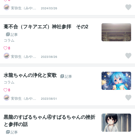
実弥生（みや
2024/03/26
の）
葺不合（フキアエズ）神社参拝 その2
記事
コラム
8
実弥生（みや
2023/08/26
の）
水龍ちゃんの浄化と変歌
記事
コラム
8
実弥生（みや
2023/08/01
の）
黒龍のすばるちゃん④すばるちゃんの挫折
と参拝の話
記事