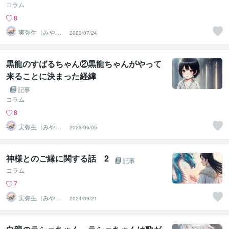
コラム
8
実弥生（みや
2023/07/24
の）
黒龍のすばるちゃん②黒龍ちゃんがやって
来ることに決まった経緯
記事
コラム
8
実弥生（みや
2023/06/05
の）
神様とのご縁に関する話 2
記事
コラム
7
実弥生（みや
2024/09/21
の）