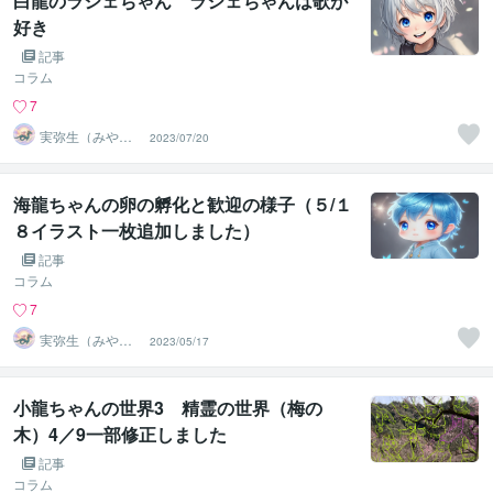
白龍のラシェちゃん ラシェちゃんは歌が
好き
記事
コラム
7
実弥生（みや
2023/07/20
の）
海龍ちゃんの卵の孵化と歓迎の様子（５/１
８イラスト一枚追加しました）
記事
コラム
7
実弥生（みや
2023/05/17
の）
小龍ちゃんの世界3 精霊の世界（梅の
木）4／9一部修正しました
記事
コラム