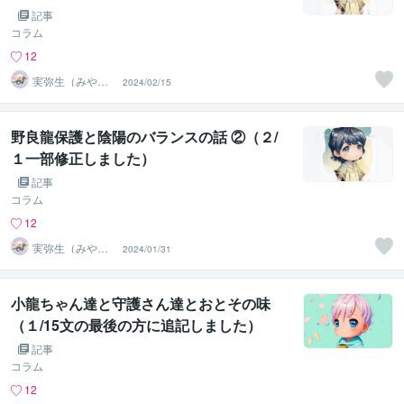
記事
コラム
12
実弥生（みや
2024/02/15
の）
野良龍保護と陰陽のバランスの話 ②（２/
１一部修正しました）
記事
コラム
12
実弥生（みや
2024/01/31
の）
小龍ちゃん達と守護さん達とおとその味
（１/15文の最後の方に追記しました）
記事
コラム
12