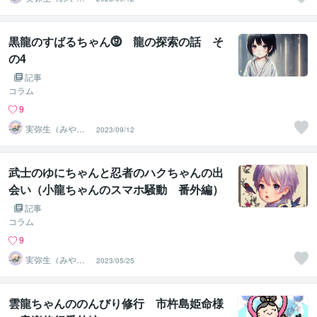
の）
黒龍のすばるちゃん⓽ 龍の探索の話 そ
の4
記事
コラム
9
実弥生（みや
2023/09/12
の）
武士のゆにちゃんと忍者のハクちゃんの出
会い（小龍ちゃんのスマホ騒動 番外編）
記事
コラム
9
実弥生（みや
2023/05/25
の）
雲龍ちゃんののんびり修行 市杵島姫命様