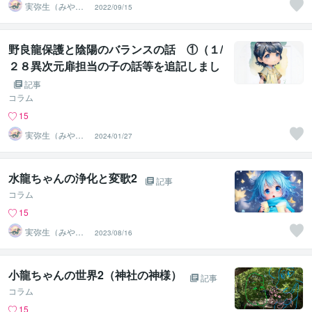
実弥生（みや
2022/09/15
の）
野良龍保護と陰陽のバランスの話 ①（１/
２８異次元扉担当の子の話等を追記しまし
た）
記事
コラム
15
実弥生（みや
2024/01/27
の）
水龍ちゃんの浄化と変歌2
記事
コラム
15
実弥生（みや
2023/08/16
の）
小龍ちゃんの世界2（神社の神様）
記事
コラム
15