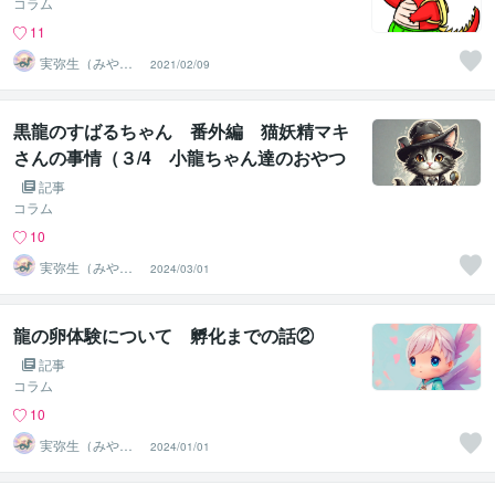
コラム
11
実弥生（みや
2021/02/09
の）
黒龍のすばるちゃん 番外編 猫妖精マキ
さんの事情（３/4 小龍ちゃん達のおやつ
話題 等を追記しました^^）
記事
コラム
10
実弥生（みや
2024/03/01
の）
龍の卵体験について 孵化までの話②
記事
コラム
10
実弥生（みや
2024/01/01
の）