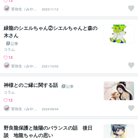
13
実弥生（みや
2023/11/12
の）
緑龍のシエルちゃん②シエルちゃんと森の
木さん
記事
コラム
13
実弥生（みや
2021/10/02
の）
神様とのご縁に関する話
記事
コラム
12
実弥生（みや
2024/09/04
の）
野良龍保護と陰陽のバランスの話 後日
談 地龍ちゃんの思い