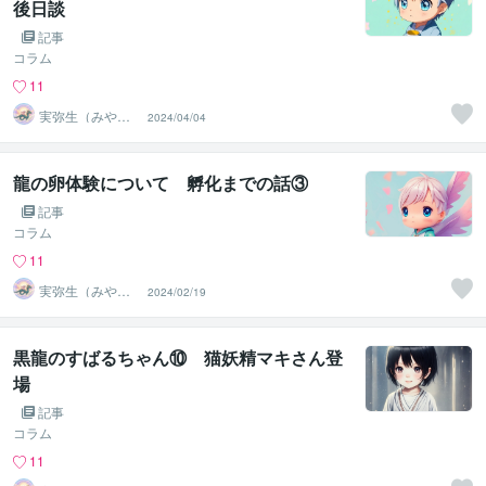
後日談
記事
コラム
11
実弥生（みや
2024/04/04
の）
龍の卵体験について 孵化までの話③
記事
コラム
11
実弥生（みや
2024/02/19
の）
黒龍のすばるちゃん⑩ 猫妖精マキさん登
場
記事
コラム
11