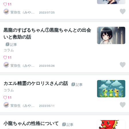
11
実弥生（みや
2023/07/25
の）
黒龍のすばるちゃん①黒龍ちゃんとの出会
いと救助の話
記事
コラム
11
実弥生（みや
2023/05/26
の）
カエル精霊のケロリスさんの話
記事
コラム
11
実弥生（みや
2023/05/11
の）
小龍ちゃんの性格について
記事