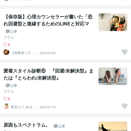
理のエキスパー
ト
【保存版】心理カウンセラーが書いた「恐
れ回避型と復縁するためのLINEと対応マ
ニュアル(実例付き)」
記事
コラム
4
【資格有り】心
2025/03/29
理カウンセラーY
uka
愛着スタイル診断⑥ 『回避/未解決型』ま
たは『とらわれ/未解決型』
記事
コラム
4
美花ユリ みはな
2025/01/14
ゆり
原因もスペクトラム。
記事