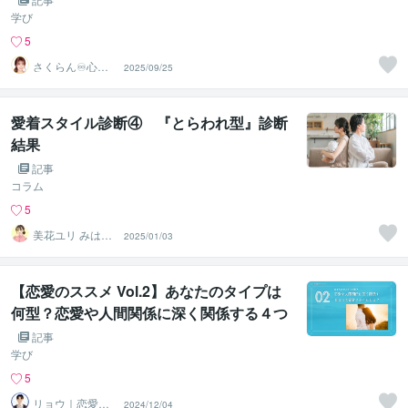
学び
5
さくらん♾️心理
2025/09/25
カウンセラー✨
❤️✨
愛着スタイル診断④ 『とらわれ型』診断
結果
記事
コラム
5
美花ユリ みはな
2025/01/03
ゆり
【恋愛のススメ Vol.2】あなたのタイプは
何型？恋愛や人間関係に深く関係する４つ
の愛着スタイルとは？
記事
学び
5
リョウ｜恋愛心
2024/12/04