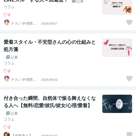
記事
コラム
2
ナカノ＠傾聴と
2025/08/27
的確さで出口に
導く脳のプロ
愛着スタイル・不安型さんの心の仕組みと
処方箋
記事
コラム
2
ナカノ＠傾聴と
2025/06/02
的確さで出口に
導く脳のプロ
付き合った瞬間、自然体で振る舞えなくな
る人へ【無料/恋愛/彼氏/彼女/心理/愛着】
記事
コラム
2
【資格有り】心
2025/03/27