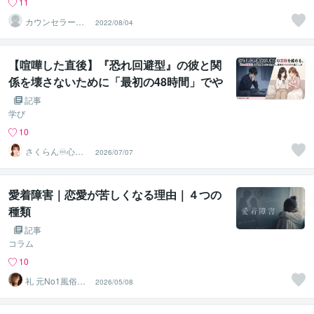
11
カウンセラー佐
2022/08/04
藤愛
【喧嘩した直後】『恐れ回避型』の彼と関
係を壊さないために「最初の48時間」でや
ること・やらないこと
記事
学び
10
さくらん♾️心理
2026/07/07
カウンセラー✨
❤️✨
愛着障害｜恋愛が苦しくなる理由｜４つの
種類
記事
コラム
10
礼 元No1風俗嬢･
2026/05/08
精神保健福祉士