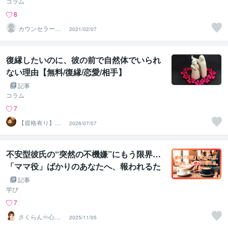
コラム
8
カウンセラー佐
2021/02/07
藤愛
復縁したいのに、彼の前で自然体でいられ
ない理由【無料/復縁/恋愛/相手】
記事
コラム
7
【資格有り】心
2026/07/07
理カウンセラーY
uka
不安型彼氏の“突然の不機嫌”にもう限界…
「ママ役」ばかりのあなたへ、報われるた
めの心の翻訳書
記事
学び
7
さくらん♾️心理
2025/11/05
カウンセラー✨