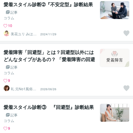
愛着スタイル診断➁『不安定型』診断結果
記事
コラム
10
美花ユリ みはな
2024/11/29
ゆり
愛着障害「回避型」とは？回避型以外には
どんなタイプがあるの？ 「愛着障害の回避
型って何？」 「SNSでよく見るけれど、
記事
本当に病気なの？」
コラム
9
礼 元No1風俗嬢･
2026/06/26
精神保健福祉士
愛着スタイル診断③ 『回避型』診断結果
記事
コラム
9