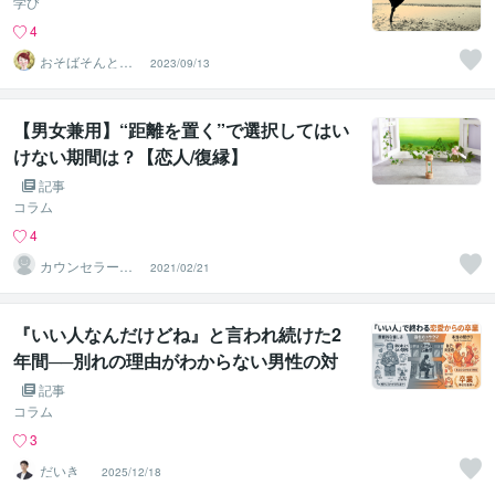
学び
4
おそばそんとタ
2023/09/13
ロット
【男女兼用】“距離を置く”で選択してはい
けない期間は？【恋人/復縁】
記事
コラム
4
カウンセラー佐
2021/02/21
藤愛
『いい人なんだけどね』と言われ続けた2
年間──別れの理由がわからない男性の対
話
記事
コラム
3
だいき
2025/12/18