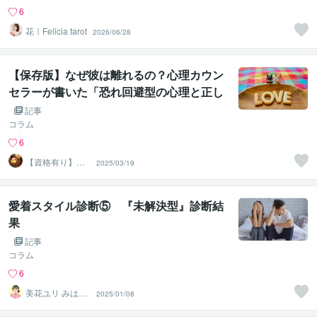
6
花｜Felicia tarot
2026/06/28
【保存版】なぜ彼は離れるの？心理カウン
セラーが書いた「恐れ回避型の心理と正し
い接し方マニュアル」
記事
コラム
6
【資格有り】心
2025/03/19
理カウンセラーY
uka
愛着スタイル診断⑤ 『未解決型』診断結
果
記事
コラム
6
美花ユリ みはな
2025/01/08
ゆり