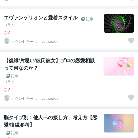
藤愛
エヴァンゲリオンと愛着スタイル
記事
コラム
8
カウンセラー佐
2021/03/24
藤愛
【復縁/片思い/彼氏彼女】プロの恋愛相談
って何なのか？
記事
コラム
8
カウンセラー佐
2021/02/27
藤愛
脳タイプ別：他人への接し方、考え方【恋
愛/復縁参考】
記事