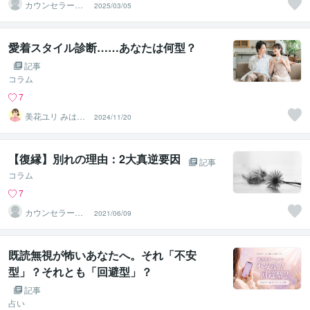
カウンセラー佐
2025/03/05
藤愛
愛着スタイル診断……あなたは何型？
記事
コラム
7
美花ユリ みはな
2024/11/20
ゆり
【復縁】別れの理由：2大真逆要因
記事
コラム
7
カウンセラー佐
2021/06/09
藤愛
既読無視が怖いあなたへ。それ「不安
型」？それとも「回避型」？
記事
占い