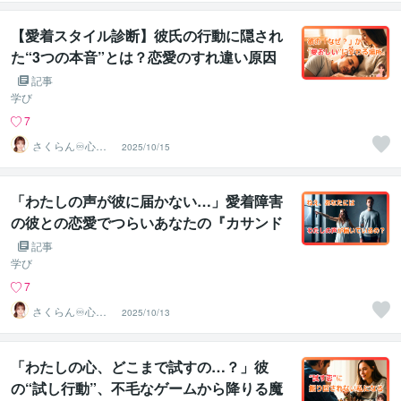
❤️✨
【愛着スタイル診断】彼氏の行動に隠され
た“3つの本音”とは？恋愛のすれ違い原因
とタイプ別トリセツ
記事
学び
7
さくらん♾️心理
2025/10/15
カウンセラー✨
❤️✨
「わたしの声が彼に届かない…」愛着障害
の彼との恋愛でつらいあなたの『カサンド
ラ症候群』な孤独を希望に変えるガイド
記事
学び
7
さくらん♾️心理
2025/10/13
カウンセラー✨
❤️✨
「わたしの心、どこまで試すの…？」彼
の“試し行動”、不毛なゲームから降りる魔