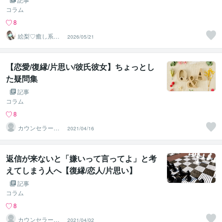
コラム
8
絵梨♡癒し系関
2026/05/21
西OL
【恋愛/復縁/片思い/彼氏彼女】ちょっとし
た疑問集
記事
コラム
8
カウンセラー佐
2021/04/16
藤愛
返信が来ないと「嫌いって言ってよ」と考
えてしまう人へ【復縁/恋人/片思い】
記事
コラム
8
カウンセラー佐
2021/04/02