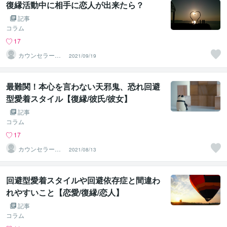
復縁活動中に相手に恋人が出来たら？
記事
コラム
17
カウンセラー佐
2021/09/19
藤愛
最難関！本心を言わない天邪鬼、恐れ回避
型愛着スタイル【復縁/彼氏/彼女】
記事
コラム
17
カウンセラー佐
2021/08/13
藤愛
回避型愛着スタイルや回避依存症と間違わ
れやすいこと【恋愛/復縁/恋人】
記事
コラム