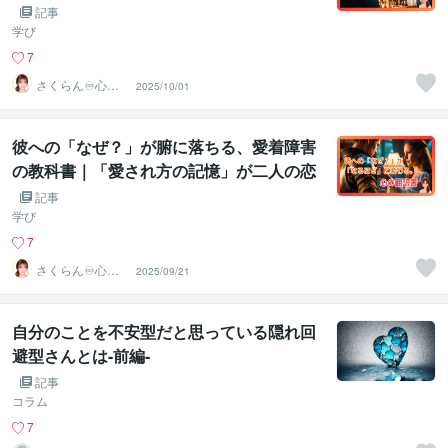
法の原則
記事
学び
7
さくらん♾️心理
2025/10/01
カウンセラー✨
❤️✨
彼への「なぜ？」が腑に落ちる、愛着障害
の教科書｜「愛され方の記憶」が二人の恋
をどう動かしているのか？
記事
学び
7
さくらん♾️心理
2025/09/21
カウンセラー✨
❤️✨
自分のことを不安型だと思っている隠れ回
避型さんとは-前編-
記事
コラム
7