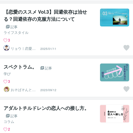
【恋愛のススメ Vol.3】回避依存は治せ
る？回避依存の克服方法について
記事
ライフスタイル
3
リョウ｜恋愛心
2025/01/11
理のエキスパー
ト
スペクトラム。
記事
学び
3
おそばそんとタ
2023/09/12
ロット
アダルトチルドレンの恋人への接し方。
記事
コラム
2