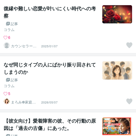
復縁や難しい恋愛が叶いにくい時代への考
察
記事
コラム
6
カウンセラー佐
2025/01/07
藤愛
なぜ同じタイプの人にばかり振り回されて
しまうのか
記事
コラム
5
まろみ❁家庭・
2026/05/07
家族のピアカウ
ンセラー
【彼女向け】愛着障害の彼、その行動の原
因は「過去の古傷」にあった。
記事