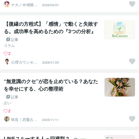
ナカノ＠傾聴と
2026/03/07
的確さで出口に
導く脳のプロ
【復縁の方程式】「感情」で動くと失敗す
る。成功率を高めるための『3つの分析』
とは？
記事
コラム
2
心理カウンセラ
2026/01/25
ー 伊藤憲治
“無意識のクセ”が恋を止めている？あなた
を幸せにする、心の整理術
記事
占い
2
咲良｜恋愛占い
2025/11/11
心導師
LINEスルーする人＝回避型？