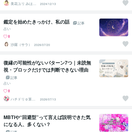
美花ユリ みはな
2024/12/13
ゆり
鑑定を始めたきっかけ、私の話
記事
占い
8
沙羅（サラ）
2026/07/20
復縁の可能性がないパターン7つ｜未読無
視・ブロックだけでは判断できない理由
記事
占い
8
ハチドリ☺算命
2026/07/13
学×愛着×神経ア
ドバイザー
MBTIや“回避型”って言えば説明できた気
になる人、多くない？
記事