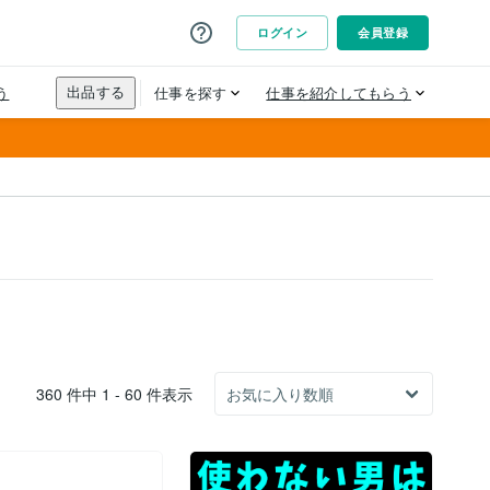
360 件中 1 - 60 件表示