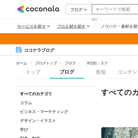
ココナラブログ
ホーム
ブログトップ
ブログ
「#信頼」タグ
トップ
ブログ
告知
コンテン
すべての
すべてのカテゴリ
コラム
ビジネス・マーケティング
デザイン・イラスト
学び