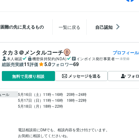
困難の先に見えるもの
一覧に戻る
自己認知
タカ３＠メンタルコーチ
プロフィール
本人確認
機密保持契約(NDA)
インボイス発行事業者
未登録
11
5.0
69
総販売実績
評価
フォロワー
メッセージを送る
フォ
無料で見積り相談
ュール
5月16日（土）11時～16時　20時～24時

5月17日（日）11時～16時　19時～22時

5月18日（月）18時～22時

電話相談前にDMでも、相談内容を受け付けています。

お気軽に相談してくださいね。
