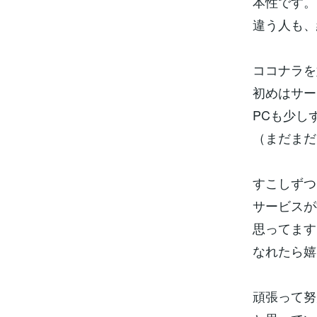
本性です。
違う人も、
ココナラ
初めはサ
PCも少し
（まだま
すこしずつ
サービスが
思ってます
なれたら
頑張って努