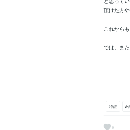
と思ってい
頂けた方や
これから
では、また
#信用
#
9