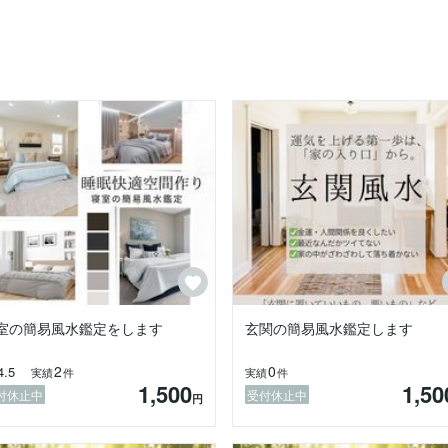
す。

かに影響します。

事に出会ったとき、

な存在でありたい。

なりますように。

367
室の簡易風水鑑定をします
玄関の簡易風水鑑定します
2
0
4.5
実績
件
実績
件
1,500
1,50
付休止中
受付休止中
円