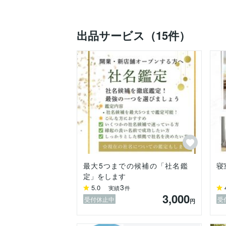
皆さんの“氣”を整えるお手伝いをしていま
目には見えないけれど、

出品サービス（15件）
住まいや空間のエネルギーは、心や運に確
自分の力ではどうにもならないような出来
ふと「氣の力」を思い出してもらえるよう
そんな想いでこの仕事をしています。

どんな時も、風水があなたの人生の味方に
https://coconala.com/blogs/5064214/601
最大5つまでの候補の「社名鑑
寝
定」をします
3
5.0
実績
件
3,000
受付休止中
受
円