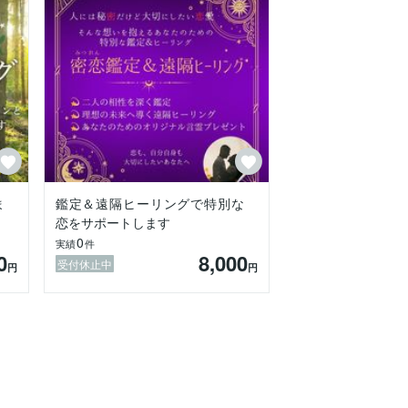
ま
鑑定＆遠隔ヒーリングで特別な
恋をサポートします
0
実績
件
0
8,000
受付休止中
円
円