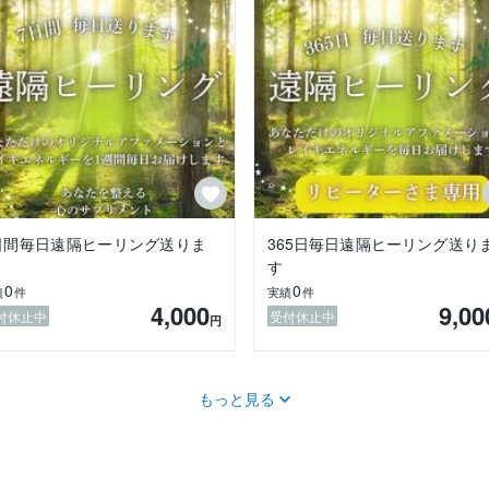
日間毎日遠隔ヒーリング送りま
365日毎日遠隔ヒーリング送り
す
0
0
績
件
実績
件
4,000
9,00
付休止中
受付休止中
円
もっと見る