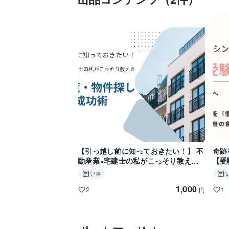
【引っ越し前に知っておきたい！】 不
奇跡
動産業×宅建士の私がこっそり教える
【受
「物件探しの成功術」
記事
1,000
2
1
円