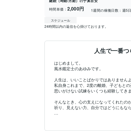
継続（時給/月給）の予算目安
2,000円
時間単価：
1週間の稼働日数：
週5
スケジュール
24時間以内の返信を心掛けております。
人生で一番つ
はじめまして。

風水鑑定士のあゆみです。

人生は、いいことばかりではありませんよ
私自身これまで、2度の離婚、子どもとの
思いがけない試練をいくつも経験してきま
そんなとき、心の支えになってくれたのが
祈り、見えない力、自分ではどうにもなら
人は最終的に、「見えないもの」に支えら
だからこそ今、私は「風水」という形を通