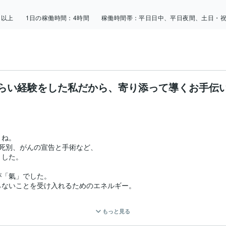
日以上
1日の稼働時間：
4時間
稼働時間帯：
平日日中、平日夜間、土日・
らい経験をした私だから、寄り添って導くお手伝
ね。

死別、がんの宣告と手術など、

した。

「氣」でした。

ないことを受け入れるためのエネルギー。

れているのかもしれません。

もっと見る
じて、
