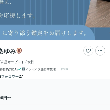
あゆみ
命/言霊セラピスト
女性
持契約(NDA)
インボイス発行事業者
未登録
8
27
フォロワー
500円〜