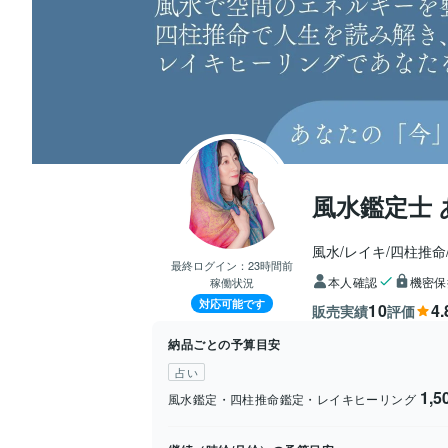
風水鑑定士 
風水/レイキ/四柱推
最終ログイン：
23時間前
本人確認
機密保
稼働状況
対応可能です
10
4.
販売実績
評価
納品ごとの予算目安
占い
1,
風水鑑定・四柱推命鑑定・レイキヒーリング