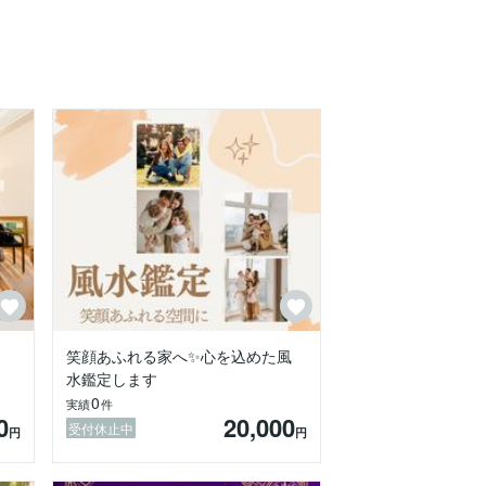
笑顔あふれる家へ✨心を込めた風
水鑑定します
0
実績
件
0
20,000
受付休止中
円
円