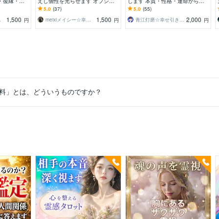
・復縁・人
えし個性を光らせます オプショ
します 本質・性格・運命からあ
…あらゆる縁
ンで恋愛・仕事・スピリチュア
なただけの開運のコツを徹底解説
5.0
(37)
5.0
(55)
ル…魅力・強みを深堀り！
1,500
1,500
2,000
｜結愛
meixiメイシー☆幸せ引き寄せる占い師
青江灯磨☆幸せ引き寄せ、開運の専門家
円
円
円
料」とは、どういうものですか？