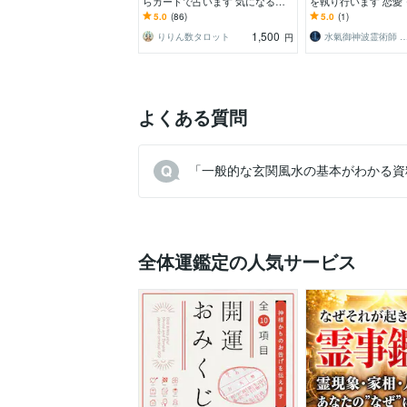
らカードで占います 気になるこ
を執り行います 恋愛
との深掘りや開運に導くメッセー
間関係・仕事・親子
5.0
(86)
5.0
(1)
ジをお伝えします
を結なおします。
1,500
りりん数タロット
水氣御神波霊術師 
円
よくある質問
「一般的な玄関風水の基本がわかる資
全体運鑑定の人気サービス