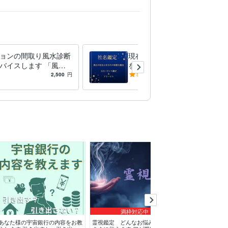
ョンの間取り風水診断
現在の社名鑑定＆アドバイス
バイスします 「風水×
をします 「会社名にパワー
」が、 マンションの
があるのか？」と疑問を持っ
2,500
円
5.0
(1)
3,000
円
診断＆改善アドバイス
たことがある方へ
満枠対応中
あなた様の宇宙銀行の内容をお教
霊視鑑定 どんなお悩みも視える
絶対に叶えたい