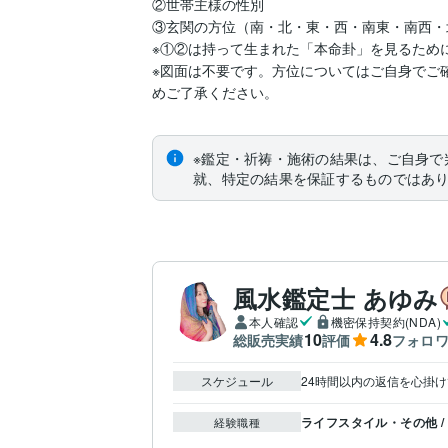
②世帯主様の性別

③玄関の方位（南・北・東・西・南東・南西・
※①②は持って生まれた「本命卦」を見るために
※図面は不要です。方位についてはご自身でご
めご了承ください。
※鑑定・祈祷・施術の結果は、ご自身で
就、特定の結果を保証するものではあ
風水鑑定士 あゆみ
本人確認
機密保持契約(NDA)
10
4.8
総販売実績
評価
フォロ
スケジュール
24時間以内の返信を心掛
ライフスタイル・その他 
経験職種