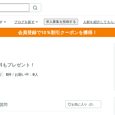
会員登録で10％割引クーポンを獲得！
料もプレゼント！
5
枠 / お願い中：
0
人
り
質問
お気に入り（2）