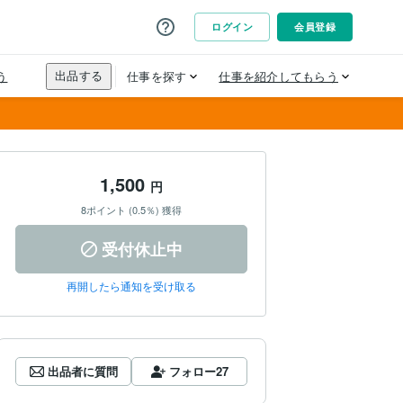
1,500
円
8ポイント (0.5％) 獲得
受付休止中
再開したら通知を受け取る
出品者に質問
フォロー
27