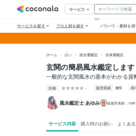
ホーム
占い
総合運鑑定
全体運鑑定
玄関の簡易風水鑑定します
一般的な玄関風水の基本がわかる資
0
件
-
販売実績
残
評価
風水鑑定士 あゆみ
総販売実績：
10件
サービス内容
購入時のお願い
よくある