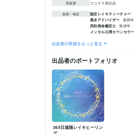
ココナラ初出品
受賞歴
認定レイキティーチャー
資格・検定
風水アドバイザー
取得年 
四柱推命鑑定士
取得年 : 
メンタル心理カウンセラ
占い
風水鑑定・四柱推
得意分野
出品者の実績をもっと見る
出品者のポートフォリオ
365日遠隔レイキヒーリン
グ