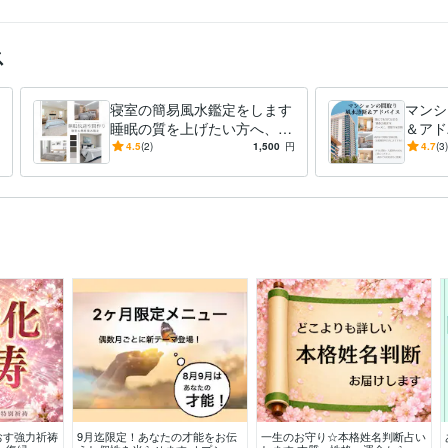
ス
寝室の簡易風水鑑定をします
マンシ
睡眠の質を上げたい方へ、睡
＆アド
眠快適空間作りのアドバイス
宅建士
4.5
(2)
1,500
円
4.7
(3)
間取り
おす強力祈祷
9月迄限定！あなたの才能をお伝
一生のお守り☆本格姓名判断占い