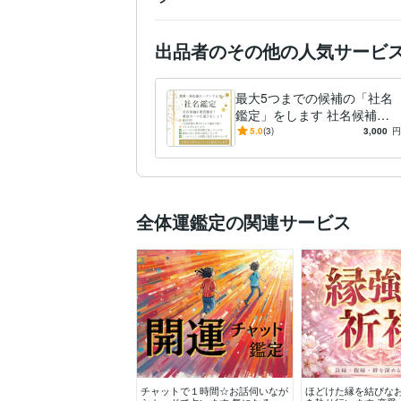
出品者のその他の人気サービ
最大5つまでの候補の「社名
鑑定」をします 社名候補を
徹底鑑定します！最強のひと
5.0
(3)
3,000
円
つを選びましょう。
全体運鑑定の関連サービス
チャットで１時間☆お話伺いなが
ほどけた縁を結びな