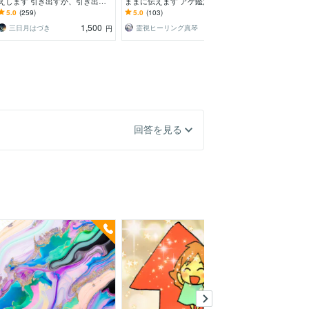
えします 引き出すか、引き出さ
ままに伝えます アゲ鑑定はなし
題を伝えます 
ないかはあなた様次第
「少し気持ちが軽くなる」鑑定を
活、金運に恵ま
5.0
(259)
5.0
(103)
5.0
(91)
心がけてます
ましょう！
1,500
1,500
三日月はづき
霊視ヒーリング真琴
Gab AngelLily
円
円
回答を見る