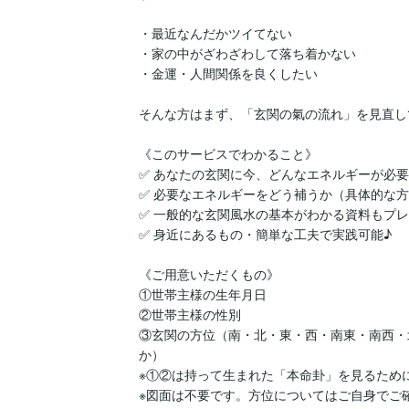
・最近なんだかツイてない

・家の中がざわざわして落ち着かない

・金運・人間関係を良くしたい

そんな方はまず、「玄関の氣の流れ」を見直し
《このサービスでわかること》

✅ あなたの玄関に今、どんなエネルギーが必要
✅ 必要なエネルギーをどう補うか（具体的な方法
✅ 一般的な玄関風水の基本がわかる資料もプレ
✅ 身近にあるもの・簡単な工夫で実践可能♪

《ご用意いただくもの》

①世帯主様の生年月日

②世帯主様の性別

③玄関の方位（南・北・東・西・南東・南西・
か）

※①②は持って生まれた「本命卦」を見るために
※図面は不要です。方位についてはご自身でご