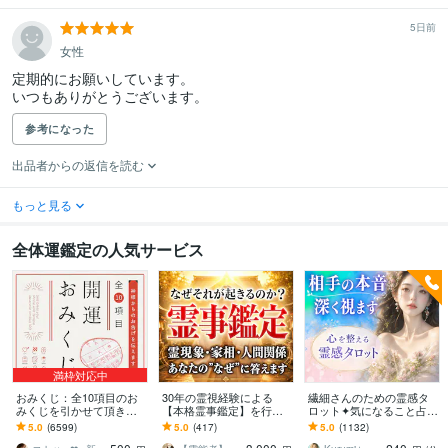
5日前
女性
定期的にお願いしています。

いつもありがとうございます。
参考になった
出品者からの返信を読む
もっと見る
全体運鑑定の人気サービス
満枠対応中
おみくじ：全10項目のお
30年の霊視経験による
繊細さんのための霊感タ
みくじを引かせて頂きま
【本格霊事鑑定】を行い
ロット✦気になること占い
す ㊙あなた様がこの先ど
ます 霊現象・家相・家
ます 不安やモヤモヤを整
5.0
(6599)
5.0
(417)
5.0
(1132)
う進むかの道しるべにな
系・先祖・土地・人間関
理し、あなたの自分軸を