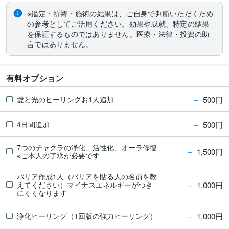
※鑑定・祈祷・施術の結果は、ご自身で判断いただくため
の参考としてご活用ください。効果や成就、特定の結果
を保証するものではありません。医療・法律・投資の助
言ではありません。
有料オプション
＋
500円
愛と光のヒーリングお1人追加
＋
500円
4日間追加
7つのチャクラの浄化、活性化、オーラ修復
＋
1,500円
※ご本人の了承が必要です
バリア作成1人（バリアを貼る人の名前を教
＋
1,000円
えてください）マイナスエネルギーがつき
にくくなります
＋
1,000円
浄化ヒーリング（1回版の強力ヒーリング）