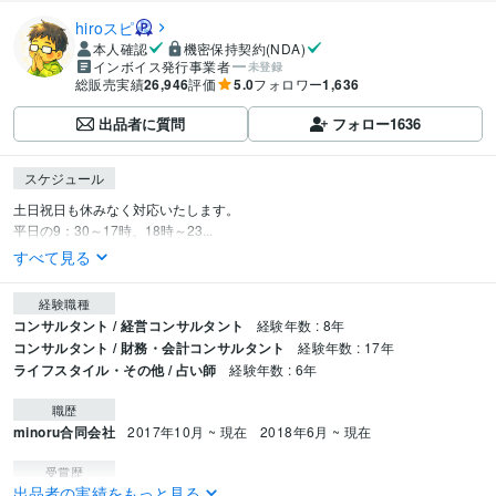
hiroスピ
本人確認
機密保持契約(NDA)
インボイス発行事業者
未登録
総販売実績
26,946
評価
5.0
フォロワー
1,636
出品者に質問
フォロー
1636
スケジュール
土日祝日も休みなく対応いたします。

平日の9：30～17時、18時～23...
すべて見る
経験職種
コンサルタント / 経営コンサルタント
経験年数 : 8年
コンサルタント / 財務・会計コンサルタント
経験年数 : 17年
ライフスタイル・その他 / 占い師
経験年数 : 6年
職歴
minoru合同会社
2017年10月 ~ 現在
2018年6月 ~ 現在
受賞歴
出品者の実績をもっと見る
人生をより生きやすくするためのヒント
東大家庭教師が教える　やる気の