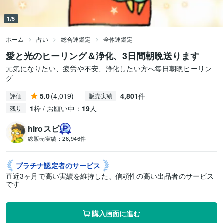
1/5
ホーム
占い
総合運鑑定
全体運鑑定
愛と光のヒーリング＆浄化、3日間朝晩送ります
元気になりたい、疲労や不安、浄化したい方へ毎日朝晩ヒーリン
グ
5.0
(4,019)
4,801
件
評価
販売実績
1
枠 / お願い中：
19
人
残り
hiroスピ
総販売実績：
26,946件
プラチナ認定者の
サービス
直近3ヶ月で高い実績を維持した、信頼性の高い出品者のサービス
です
購入画面に進む