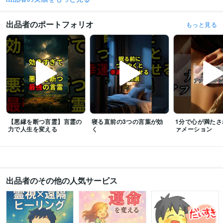
出し方、出させ方
出品者のポートフォリオ
もっと見る
資格・検定
マイクロソフト オフィス スペシャリスト（MOS）
取得年 : 2009年
税理士科目合格「簿記論」
取得年 : 2007年
日商簿記検定1級
取得年 : 2006年
ビジネス実務法務検定3級
取得年 : 2010年
調理師
取得年 : 2007年
ホームヘルパー2級
取得年 : 2005年
乙種危険物取扱者
取得年 : 2014年
フォークリフト運転技能者
取得年 : 2015年
【悪縁を断つ言霊】言霊の
寝る直前の3つの言葉が効
1分で心が満たさ
ビジネス・クリエイティブツール
力で人生を変える
く
ァメーション
Wix:7年
WordPress:5年
ペライチ:5年
JIMDO:7年
Excel:19年
Google サイト:12年
Google スプレッドシート:12年
Google スライド:12年
Google ドキュメント:12年
PowerPoint:12年
Word:19年
freee:7年
Moneyfoward:5年
弥生会計:19年
ChatGPT:1年
Adobe Photoshop:19年
PowerDirector:5年
Canva:3年
Audacity:10年
Vrew:3年
出品者のその他の人気サービス
その他ツール
リーディング:10年
エネルギー調整:10年
ビジネスコンサルティング:10年
FX:10年
バイナリーオプション:10年
MT4:10年