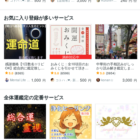
500
3,000
240
さってください！
係・悪縁・因縁・厄払い
整えます⭐️
コトハ ⸜❤︎⸝ 新サービス提供開始✨️
【霊能者】天晴
Kurumi⭐️精霊占い
円
円
円
/分
お気に入り登録が多いサービス
満枠対応中
感謝価格【1日数名✩リピ
おみくじ：全10項目のお
中華街の手相読みがしっ
OK】総合的に鑑定致しま
みくじを引かせて頂きま
かり読み解き鑑定します
す ✞後悔させません【未
す ㊙あなた様がこの先ど
☆今後10年ほどの流れか
5.0
(8365)
5.0
(6599)
5.0
(3954)
来を良くする✩人生のヒン
う進むかの道しるべにな
ら、良い時期、悪い時期
1,000
500
3,000
ト】アドバイス付
さってください！
もお伝えします
Mental Life Design
コトハ ⸜❤︎⸝ 新サービス提供開始✨️
konan☆
円
円
円
全体運鑑定の定番サービス