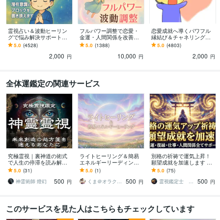
得意分野
占い
ブロック置き換え
縁結び
リーディング鑑定
思念伝達・チャネリン
グ
ヒーリング
エーテルコードカット
霊視占い＆波動ヒーリン
フルパワー調整で恋愛・
恋愛成就へ導くパワフル
占い
ヒーリング
グで悩み解決サポートし
金運・人間関係を改善さ
縁結び＆チャネリング占
ます 問題の原因を霊視占
せます ブロック/縁結び/エ
います 恋愛｜復縁｜関係
ビジネス代行・事務代行
ビジネスコンサルティング
財務・会計コンサル
5.0
(4528)
5.0
(1388)
5.0
(4803)
いで明らかにして問題解
ーテルコードでガッツリ
修復｜秘密の恋愛｜マイ
ティング
2,000
10,000
2,000
決力を高めたい方へ
遠隔ヒーリング
ナス感情を消したい方
円
円
円
コンサルティング
会計
語学力
全体運鑑定の関連サービス
英語
日常会話レベル
究極霊視｜裏神道の術式
ライトヒーリング＆簡易
別格の祈祷で運気上昇！
で人生の停滞を読み解き
エネルギーリーディング
願望成就を加速します 運
ます 守護霊・復縁・不
します 今のあなたの心・
命を変える！究極の祈祷
5.0
(31)
5.0
(1)
5.0
(75)
倫・子宝・家族・離婚・
身体の状態を整える“やさ
で、あなたの未来に輝き
500
500
500
子供・仕事・人間関係
しい遠隔ケア"
を取り戻します
神霊術師 燈幻
くま＠オラクル×ヒーラー×上級心理×数秘
霊視鑑定士 昴流（すばる）※ブログ更新中
円
円
円
このサービスを見た人はこちらもチェックしています