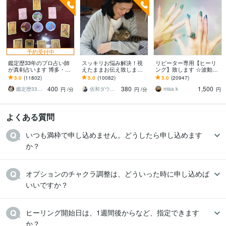
予約受付中
鑑定歴33年のプロ占い師
スッキリお悩み解決！視
リピーター専用【ヒーリ
が真剣占います 博多・廓
えたままお伝え致します
ング】致します ☆波動を
屋の純血統占い祈願師
恋愛、結婚、人間関係、
上げ、流れを良くします
5.0
(11802)
5.0
(10082)
5.0
(20947)
雷鳥
仕事、人生、ペットの気
☆
400
380
1,500
持ち等◎祈願付き
鑑定歴33年のプロ占い師 雷鳥
佐和ダウジング＆スピリットメンター
misa k
円
/分
円
/分
円
よくある質問
いつも満枠で申し込めません。どうしたら申し込めます
か？
オプションのチャクラ調整は、どういった時に申し込めば
いいですか？
ヒーリング開始日は、1週間後からなど、指定できます
か？