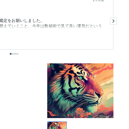
2ヶ月前
他
鑑定をお願いしました。
私
替えていくこと、今年は数秘術で見て良い運気だという
そ
ざいました。
も