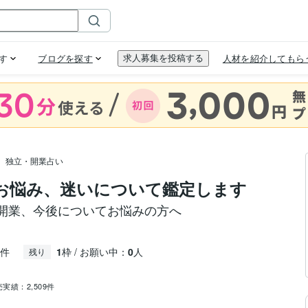
独立・開業占い
お悩み、迷いについて鑑定します
開業、今後についてお悩みの方へ
件
1
枠 / お願い中：
0
人
残り
売実績：
2,509件