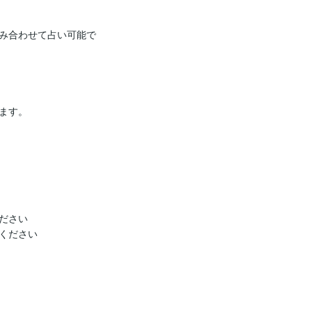
み合わせて占い可能で
す。

さい

ください
