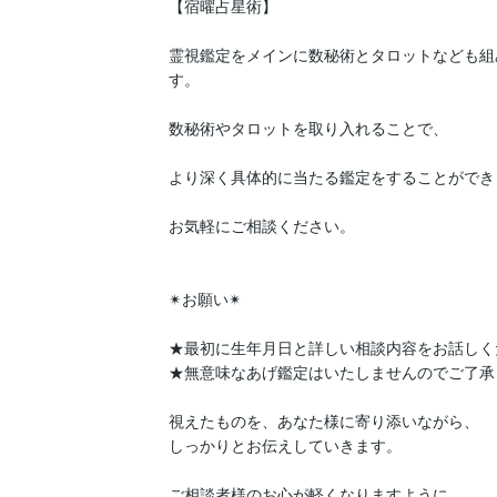
【宿曜占星術】

霊視鑑定をメインに数秘術とタロットなども組
す。

数秘術やタロットを取り入れることで、

より深く具体的に当たる鑑定をすることができま
お気軽にご相談ください。

✴︎お願い✴︎

★最初に生年月日と詳しい相談内容をお話しくだ
★無意味なあげ鑑定はいたしませんのでご了承
視えたものを、あなた様に寄り添いながら、

しっかりとお伝えしていきます。

ご相談者様のお心が軽くなりますように、
