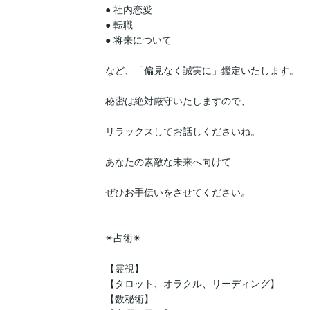
● 社内恋愛

● 転職

● 将来について

など、「偏見なく誠実に」鑑定いたします。

秘密は絶対厳守いたしますので、

リラックスしてお話しくださいね。

あなたの素敵な未来へ向けて

ぜひお手伝いをさせてください。

✴︎占術✴︎

【霊視】

【タロット、オラクル、リーディング】

【数秘術】
