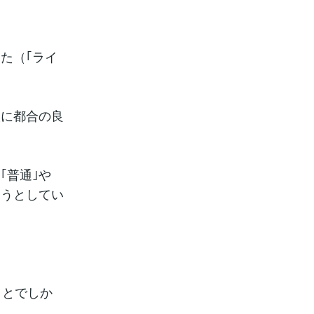
た（｢ライ
人に都合の良
｢普通｣や
ようとしてい
ことでしか