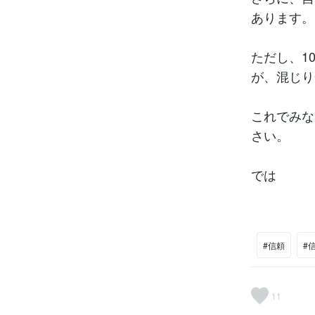
あります。
ただし、10
が、混じり
これでみな
さい。
では
#信頼
#
11