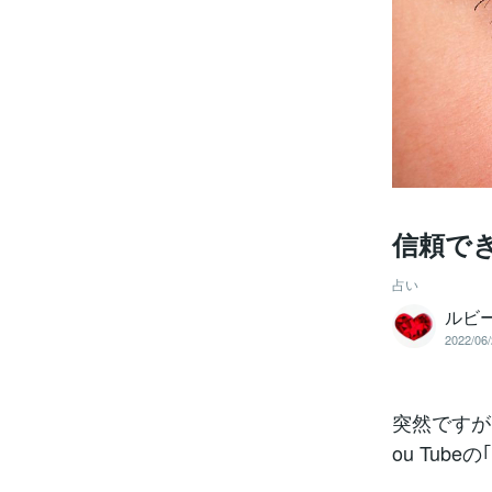
信頼で
占い
ルビ
2022/06/
突然ですが
ou Tu