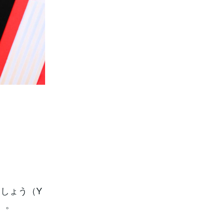
しょう（Y
）。