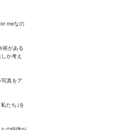
r meなの
余裕がある
益しか考え
い写真をア
｢私たち｣を
いとの特徴が