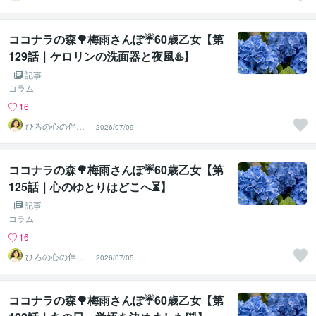
ルーム｜安心し
て話せる場所
ココナラの森🌳梅雨さんぽ☔60歳乙女【第
129話｜ケロリンの洗面器と夜風♨️】
記事
コラム
16
ひろの心の伴走
2026/07/09
ルーム｜安心し
て話せる場所
ココナラの森🌳梅雨さんぽ☔60歳乙女【第
125話｜心のゆとりはどこへ⏳】
記事
コラム
16
ひろの心の伴走
2026/07/05
ルーム｜安心し
て話せる場所
ココナラの森🌳梅雨さんぽ☔60歳乙女【第