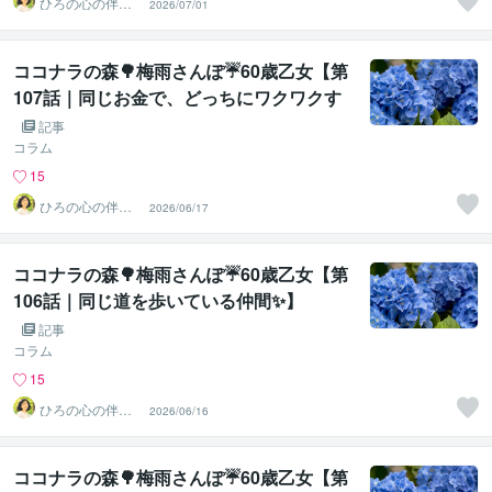
ひろの心の伴走
2026/07/01
ルーム｜安心し
て話せる場所
ココナラの森🌳梅雨さんぽ☔60歳乙女【第
107話｜同じお金で、どっちにワクワクす
る？🚗✨】
記事
コラム
15
ひろの心の伴走
2026/06/17
ルーム｜安心し
て話せる場所
ココナラの森🌳梅雨さんぽ☔60歳乙女【第
106話｜同じ道を歩いている仲間✨】
記事
コラム
15
ひろの心の伴走
2026/06/16
ルーム｜安心し
て話せる場所
ココナラの森🌳梅雨さんぽ☔60歳乙女【第