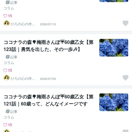
♨️】
記事
コラム
15
ひろの心の伴走
2026/07/10
ルーム｜安心し
て話せる場所
ココナラの森🌳梅雨さんぽ☔60歳乙女【第
123話｜勇気を出した、その一歩🎶】
記事
コラム
15
ひろの心の伴走
2026/07/03
ルーム｜安心し
て話せる場所
ココナラの森🌳梅雨さんぽ☔60歳乙女【第
121話｜60歳って、どんなイメージです
か？🤣】
記事
コラム
15