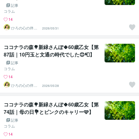
記事
コラム
14
ひろの心の伴走
2026/05/31
ルーム｜安心し
て話せる場所
ココナラの森🌳新緑さんぽ🍀60歳乙女【第
87話｜10円玉と文通の時代でした😊📮】
記事
コラム
14
ひろの心の伴走
2026/05/28
ルーム｜安心し
て話せる場所
ココナラの森🌳新緑さんぽ🍀60歳乙女【第
74話｜母の日💐とピンクのキャリー🩷】
記事
コラム
14