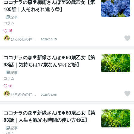
ココナラの森🌳梅雨さんぽ☔60歳乙女【第
105話｜人それぞれ違う😊】
記事
コラム
16
ひろの心の伴走
2026/06/15
ルーム｜安心し
て話せる場所
ココナラの森🌳新緑さんぽ🍀60歳乙女【第
98話｜気持ちは17歳なんやけど🤣】
記事
コラム
16
ひろの心の伴走
2026/06/08
ルーム｜安心し
て話せる場所
ココナラの森🌳新緑さんぽ🍀60歳乙女【第
83話｜人生も観光も時間の使い方😊⏳】
記事
コラム