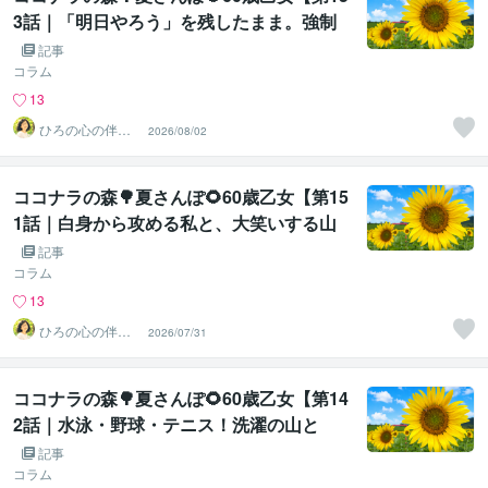
3話｜「明日やろう」を残したまま。強制
終了が教えてくれた大切な区切り✨】
記事
コラム
13
ひろの心の伴走
2026/08/02
ルーム｜安心し
て話せる場所
ココナラの森🌳夏さんぽ🌻60歳乙女【第15
1話｜白身から攻める私と、大笑いする山
⛰️！目玉焼きのこだわり🍳🍚】
記事
コラム
13
ひろの心の伴走
2026/07/31
ルーム｜安心し
て話せる場所
ココナラの森🌳夏さんぽ🌻60歳乙女【第14
2話｜水泳・野球・テニス！洗濯の山と
「家の中が砂だらけ」事件🤣🧺⚾️】
記事
コラム