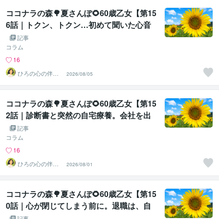
ココナラの森🌳夏さんぽ🌻60歳乙女【第15
6話｜トクン、トクン…初めて聞いた心音
と、奇跡の始まり👶💓】
記事
コラム
16
ひろの心の伴走
2026/08/05
ルーム｜安心し
て話せる場所
ココナラの森🌳夏さんぽ🌻60歳乙女【第15
2話｜診断書と突然の自宅療養。会社を出
て気づいた「心の声」】
記事
コラム
16
ひろの心の伴走
2026/08/01
ルーム｜安心し
て話せる場所
ココナラの森🌳夏さんぽ🌻60歳乙女【第15
0話｜心が閉じてしまう前に。退職は、自
分を守るための勇気✨】
記事