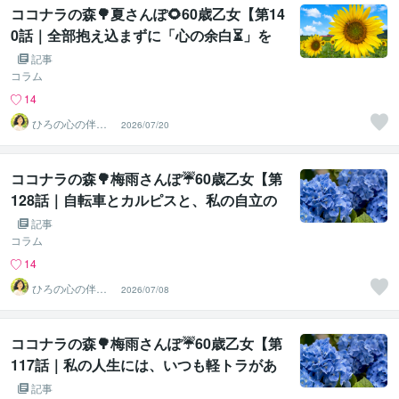
ココナラの森🌳夏さんぽ🌻60歳乙女【第14
0話｜全部抱え込まずに「心の余白⏳」を
作るコツ😊🌻】
記事
コラム
14
ひろの心の伴走
2026/07/20
ルーム｜安心し
て話せる場所
ココナラの森🌳梅雨さんぽ☔60歳乙女【第
128話｜自転車とカルピスと、私の自立の
原点😊】
記事
コラム
14
ひろの心の伴走
2026/07/08
ルーム｜安心し
て話せる場所
ココナラの森🌳梅雨さんぽ☔60歳乙女【第
117話｜私の人生には、いつも軽トラがあ
りました🛻】
記事