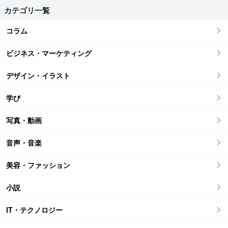
カテゴリ一覧
コラム
ビジネス・マーケティング
デザイン・イラスト
学び
写真・動画
音声・音楽
美容・ファッション
小説
IT・テクノロジー