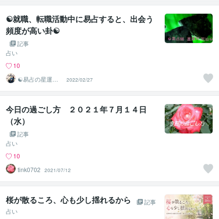
☯就職、転職活動中に易占すると、出会う
頻度が高い卦☯
記事
占い
10
☯易占の星運河
2022/02/27
☯
今日の過ごし方 ２０２１年７月１４日
（水）
記事
占い
10
tink0702
2021/07/12
桜が散るころ、心も少し揺れるから
記事
占い