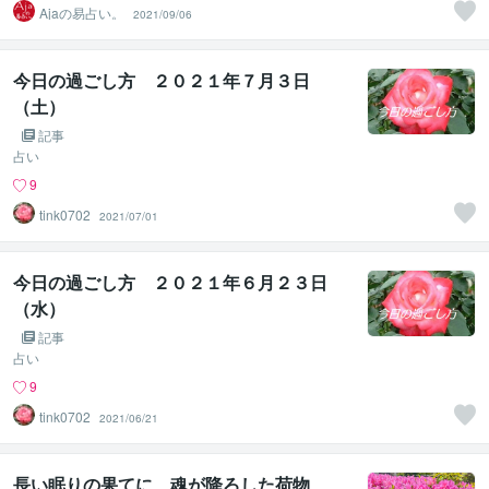
Ajaの易占い。
2021/09/06
今日の過ごし方 ２０２１年７月３日
（土）
記事
占い
9
tink0702
2021/07/01
今日の過ごし方 ２０２１年６月２３日
（水）
記事
占い
9
tink0702
2021/06/21
長い眠りの果てに、魂が降ろした荷物