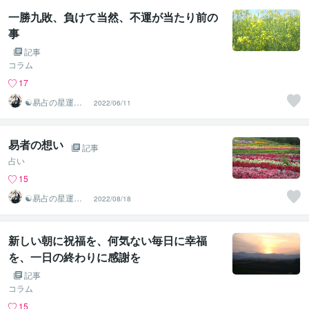
一勝九敗、負けて当然、不運が当たり前の
事
記事
コラム
17
☯易占の星運河
2022/06/11
☯
易者の想い
記事
占い
15
☯易占の星運河
2022/08/18
☯
新しい朝に祝福を、何気ない毎日に幸福
を、一日の終わりに感謝を
記事
コラム
15