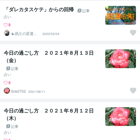
「ダレカタスケテ」からの回帰
記事
占い
8
☯易占の星運河
2022/02/04
☯
今日の過ごし方 ２０２１年８月１３日
（金）
記事
占い
8
tink0702
2021/08/11
今日の過ごし方 ２０２１年８月１２日
（木）
記事
占い