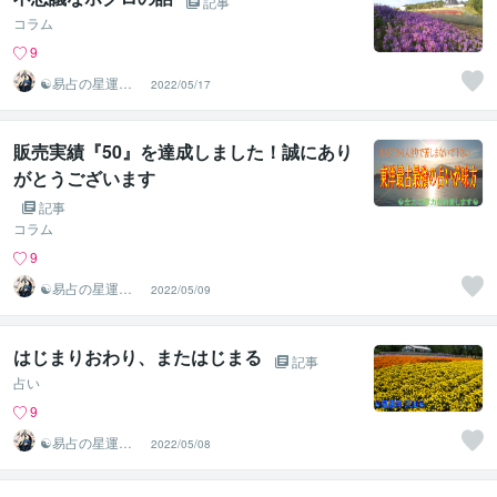
記事
コラム
9
☯易占の星運河
2022/05/17
☯
販売実績『50』を達成しました！誠にあり
がとうございます
記事
コラム
9
☯易占の星運河
2022/05/09
☯
はじまりおわり、またはじまる
記事
占い
9
☯易占の星運河
2022/05/08
☯