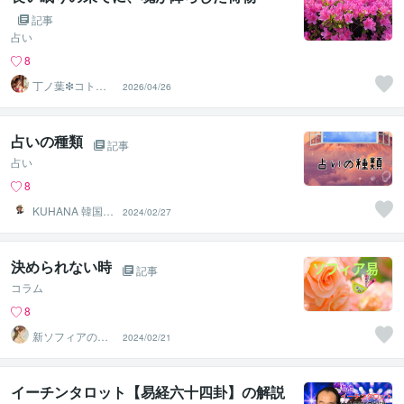
記事
占い
8
丁ノ葉❇コトノ
2026/04/26
ハ ✧九星気
学・易で開運✧
占いの種類
記事
占い
8
KUHANA 韓国式
2024/02/27
四柱推命
決められない時
記事
コラム
8
新ソフィアのイ
2024/02/21
マココ占い★占
いと心を繋ぐ
イーチンタロット【易経六十四卦】の解説