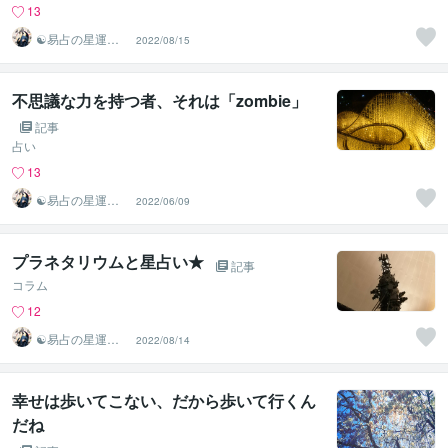
13
☯易占の星運河
2022/08/15
☯
不思議な力を持つ者、それは「zombie」
記事
占い
13
☯易占の星運河
2022/06/09
☯
プラネタリウムと星占い★
記事
コラム
12
☯易占の星運河
2022/08/14
☯
幸せは歩いてこない、だから歩いて行くん
だね