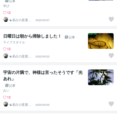
記事
学び
12
☯易占の星運河
2022/05/27
☯
日曜日は朝から掃除しました！
記事
ライフスタイル
12
☯易占の星運河
2022/05/23
☯
宇宙の片隅で、神様は言ったそうです「光
あれ」
記事
占い
12
☯易占の星運河
2022/05/03
☯