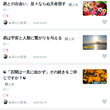
易との出会い、並々ならぬ天命宿す
記事
占い
8
☯易占の星運河
2022/03/20
☯
易は宇宙と人類に繋がりを与える
記事
占い
8
☯易占の星運河
2022/02/25
☯
☯「百聞は一見に如かず」その続きをご存
じですか？☯
記事
占い
8
☯易占の星運河
2022/02/19
☯