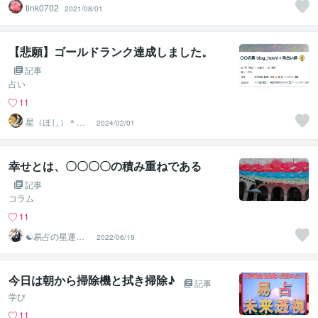
tink0702
2021/08/01
【悲願】ゴールドランク達成しました。
記事
占い
11
星（ほし）＊易
2024/02/01
占い師＊講師
幸せとは、〇〇〇〇の積み重ねである
記事
コラム
11
☯易占の星運河
2022/06/19
☯
今日は朝から掃除機と拭き掃除♪
記事
学び
11