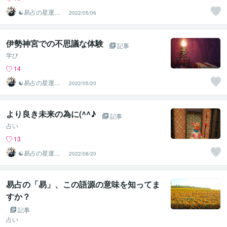
☯易占の星運河
2022/05/06
☯
伊勢神宮での不思議な体験
記事
学び
14
☯易占の星運河
2022/05/20
☯
より良き未来の為に(^^♪
記事
占い
13
☯易占の星運河
2022/08/20
☯
易占の「易」、この語源の意味を知ってま
すか？
記事
占い