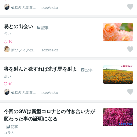
☯易占の星運河
2022/04/23
☯
易との出会い
記事
占い
10
新ソフィアのイ
2023/02/02
マココ占い★占
いと心を繋ぐ
将を射んと欲すれば先ず馬を射よ
記事
占い
10
☯易占の星運河
2022/08/05
☯
今回のGWは新型コロナとの付き合い方が
変わった事の証明になる
記事
コラム