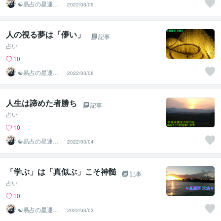
☯易占の星運河
2022/03/09
☯
人の視る夢は「儚い」
記事
占い
10
☯易占の星運河
2022/03/06
☯
人生は諦めた者勝ち
記事
占い
10
☯易占の星運河
2022/03/04
☯
「学ぶ」は「真似ぶ」こそ神髄
記事
占い
10
☯易占の星運河
2022/03/03
☯