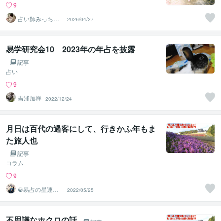
9
占い師みっちゃ
2026/04/27
ん（手相・九星
気学・易占）
易学研究会10 2023年の年占を披露
記事
占い
9
吉浦加祥
2022/12/24
月日は百代の過客にして、行きかふ年もま
た旅人也
記事
コラム
9
☯易占の星運河
2022/05/25
☯
不思議なホクロの話