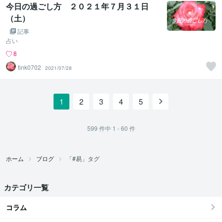
今日の過ごし方 ２０２１年７月３１日
（土）
記事
占い
8
tink0702
2021/07/28
1
2
3
4
5
599
件中
1 - 60
件
ホーム
ブログ
「#易」タグ
カテゴリ一覧
コラム