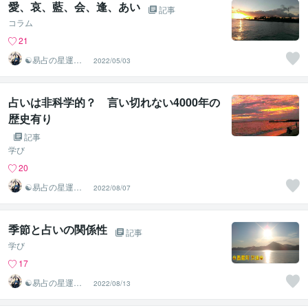
愛、哀、藍、会、逢、あい
記事
コラム
21
☯易占の星運河
2022/05/03
☯
占いは非科学的？ 言い切れない4000年の
歴史有り
記事
学び
20
☯易占の星運河
2022/08/07
☯
季節と占いの関係性
記事
学び
17
☯易占の星運河
2022/08/13
☯