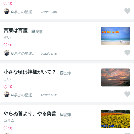
10
☯易占の星運河
2022/05/06
☯
言葉は言霊
記事
占い
10
☯易占の星運河
2022/03/18
☯
小さな頃は神様がいて？
記事
占い
10
☯易占の星運河
2022/03/12
☯
やらぬ善より、やる偽善
記事
コラム
10