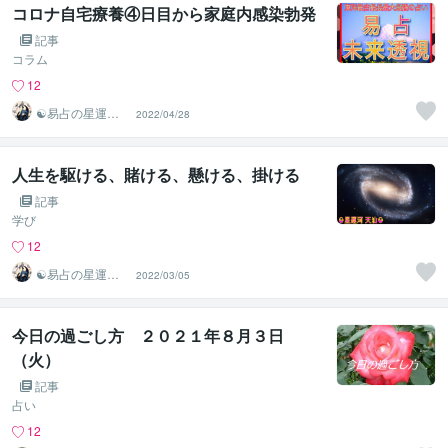
コロナ自宅療養④日目から家庭内感染勃発
記事
コラム
12
☯易占の星運河
2022/04/28
☯
人生を駆ける、賭ける、懸ける、掛ける
記事
学び
12
☯易占の星運河
2022/03/05
☯
今日の過ごし方 ２０２１年８月３日
（火）
記事
占い
12