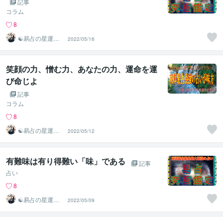
記事
コラム
8
☯易占の星運河
2022/05/16
☯
笑顔の力、憎む力、あなたの力、運命を運
び命じよ
記事
コラム
8
☯易占の星運河
2022/05/12
☯
有難味は有り得難い「味」である
記事
占い
8
☯易占の星運河
2022/05/09
☯