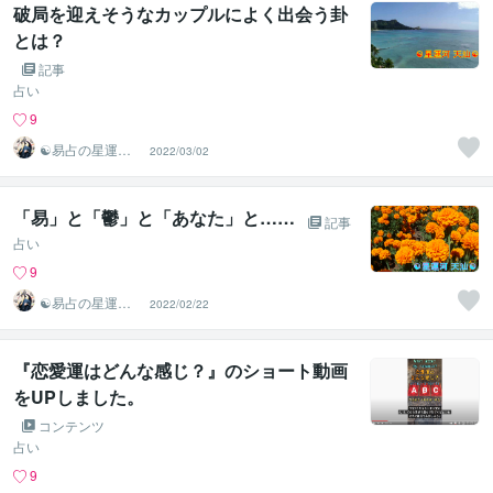
破局を迎えそうなカップルによく出会う卦
とは？
記事
占い
9
☯易占の星運河
2022/03/02
☯
「易」と「鬱」と「あなた」と……
記事
占い
9
☯易占の星運河
2022/02/22
☯
『恋愛運はどんな感じ？』のショート動画
をUPしました。
コンテンツ
占い
9