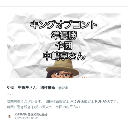
や団 中嶋亨さん 四柱推命
記事
占い
訪問有難うございます。 四柱推命鑑定士 六爻占術鑑定士 KUHANAです。
前回に引き続き お笑い芸人の や団のお三方の...
KUHANA 韓国式四柱推命
2025/11/18 03:01