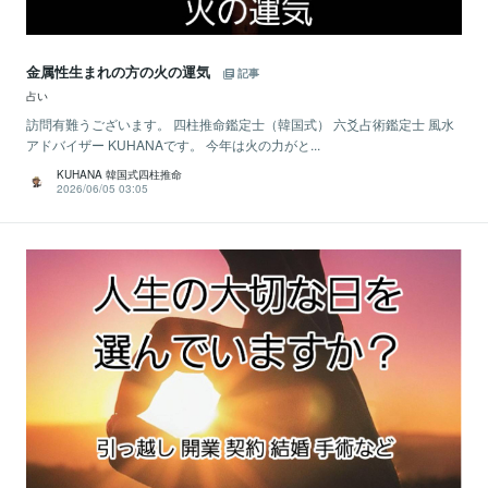
金属性生まれの方の火の運気
記事
占い
訪問有難うございます。 四柱推命鑑定士（韓国式） 六爻占術鑑定士 風水
アドバイザー KUHANAです。 今年は火の力がと...
KUHANA 韓国式四柱推命
2026/06/05 03:05