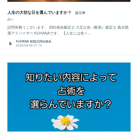
人生の大切な日を選んでいますか？
記事
占い
訪問有難うございます。 四柱推命鑑定士 六爻占術（断易）鑑定士 風水開
運アドバイザー KUHANAです。 【人生には色々...
KUHANA 韓国式四柱推命
2026/03/06 07:14