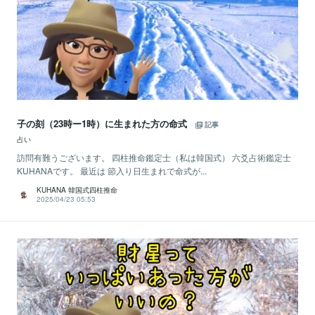
子の刻（23時ー1時）に生まれた方の命式
記事
占い
訪問有難うございます。 四柱推命鑑定士（私は韓国式） 六爻占術鑑定士
KUHANAです。 最近は 節入り日生まれで命式が...
KUHANA 韓国式四柱推命
2025/04/23 05:53