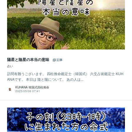
陽星と陰星の本当の意味
記事
占い
訪問有難うございます。 四柱推命鑑定士（韓国式） 六爻占術鑑定士 KUH
ANAです。 本日は 陰と陽について。 あの人は...
KUHANA 韓国式四柱推命
2025/05/08 07:41