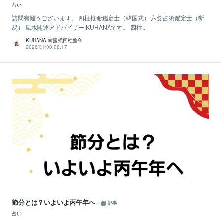
占い
訪問有難うございます。 四柱推命鑑定士（韓国式） 六爻占術鑑定士（断
易） 風水開運アドバイザー KUHANAです。 四柱...
KUHANA 韓国式四柱推命
2026/01/30 08:17
節分とは？いよいよ丙午年へ
記事
占い