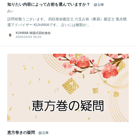
知りたい内容によって占術を選んでいますか？
記事
占い
訪問有難うございます。 四柱推命鑑定士 六爻占術（断易）鑑定士 風水開
運アドバイザー KUHANAです。 占いには種類が...
KUHANA 韓国式四柱推命
2026/03/04 06:25
恵方巻きの疑問
記事