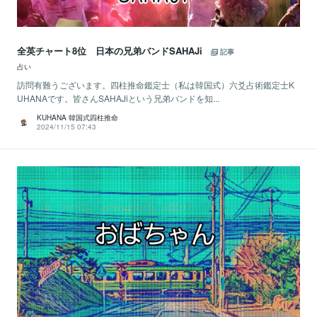
全英チャート8位 日本の兄弟バンドSAHAJi
記事
占い
訪問有難うございます。四柱推命鑑定士（私は韓国式）六爻占術鑑定士K
UHANAです。皆さんSAHAJiという兄弟バンドを知...
KUHANA 韓国式四柱推命
2024/11/15 07:43