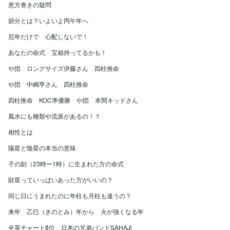
恵方巻きの疑問
節分とは？いよいよ丙午年へ
厄年だけで 心配しないで！
あなたの命式 宝箱持ってるかも！
や団 ロングサイズ伊藤さん 四柱推命
や団 中嶋亨さん 四柱推命
四柱推命 KOC準優勝 や団 本間キッドさん
風水にも種類や流派があるの！？
相性とは
陽星と陰星の本当の意味
子の刻（23時ー1時）に生まれた方の命式
財星っていっぱいあった方がいいの？
同じ日にうまれたのに年柱も月柱も違うの？
来年 乙巳（きのとみ）年から 火が強くなる年
全英チャート8位 日本の兄弟バンドSAHAJi