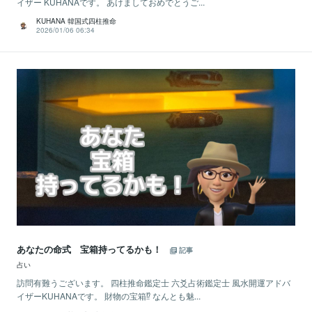
イザー KUHANAです。 あけましておめでとうご...
KUHANA 韓国式四柱推命
2026/01/06 06:34
あなたの命式 宝箱持ってるかも！
記事
占い
訪問有難うございます。 四柱推命鑑定士 六爻占術鑑定士 風水開運アドバ
イザーKUHANAです。 財物の宝箱⁉ なんとも魅...