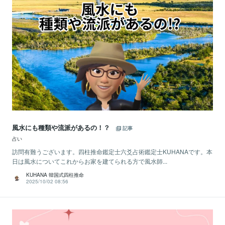
風水にも種類や流派があるの！？
記事
占い
訪問有難うございます。四柱推命鑑定士六爻占術鑑定士KUHANAです。本
日は風水についてこれからお家を建てられる方で風水師...
KUHANA 韓国式四柱推命
2025/10/02 08:56