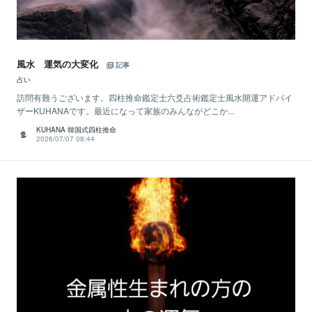
風水 運気の大変化
記事
占い
訪問有難うございます。四柱推命鑑定士六爻占術鑑定士風水開運アドバイ
ザーKUHANAです。最近になって家族のみんながどこか...
KUHANA 韓国式四柱推命
2026/07/07 08:44