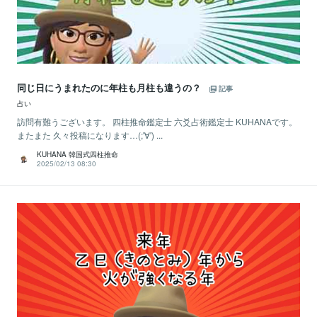
同じ日にうまれたのに年柱も月柱も違うの？
記事
占い
訪問有難うございます。 四柱推命鑑定士 六爻占術鑑定士 KUHANAです。
またまた 久々投稿になります…(;'∀') ...
KUHANA 韓国式四柱推命
2025/02/13 08:30