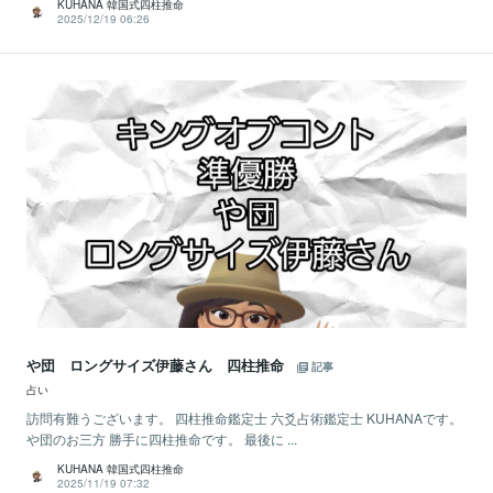
KUHANA 韓国式四柱推命
2025/12/19 06:26
や団 ロングサイズ伊藤さん 四柱推命
記事
占い
訪問有難うございます。 四柱推命鑑定士 六爻占術鑑定士 KUHANAです。
や団のお三方 勝手に四柱推命です。 最後に ...
KUHANA 韓国式四柱推命
2025/11/19 07:32