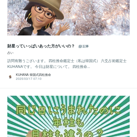
財星っていっぱいあった方がいいの？
記事
占い
訪問有難うございます。 四柱推命鑑定士（私は韓国式） 六爻占術鑑定士
KUHANAです。 今日は財星について。 四柱推命...
KUHANA 韓国式四柱推命
2025/03/17 07:10