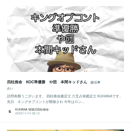
四柱推命 KOC準優勝 や団 本間キッドさん
記事
占い
訪問有難うございます。 四柱推命鑑定士 六爻占術鑑定士 KUHANAです。
先日 キングオブコントが開催され 今年はロン...
KUHANA 韓国式四柱推命
2025/11/14 08:12