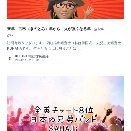
来年 乙巳（きのとみ）年から 火が強くなる年
記事
占い
訪問有難うございます。 四柱推命鑑定士（私は韓国式） 六爻占術鑑定士
KUHANAです。 年をとるにつれ 思うことは ...
KUHANA 韓国式四柱推命
2024/11/22 08:01