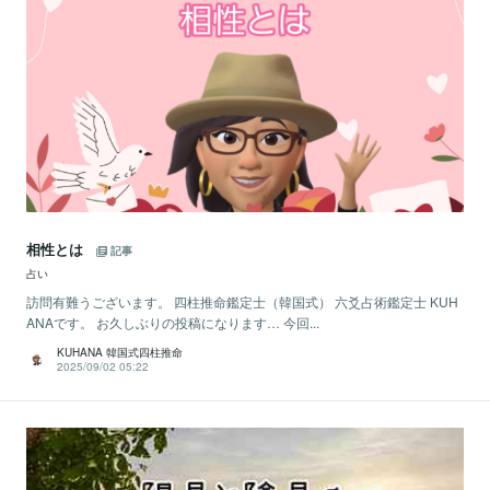
相性とは
記事
占い
訪問有難うございます。 四柱推命鑑定士（韓国式） 六爻占術鑑定士 KUH
ANAです。 お久しぶりの投稿になります… 今回...
KUHANA 韓国式四柱推命
2025/09/02 05:22