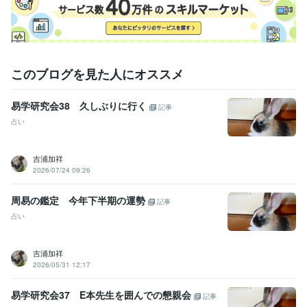
このブログを見た人にオススメ
易学研究会38 久しぶりに行く
記事
占い
吉浦加祥
2026/07/24 09:26
周易の鑑定 今年下半期の運勢
記事
占い
吉浦加祥
2026/05/31 12:17
易学研究会37 E本先生を囲んでの懇親会
記事