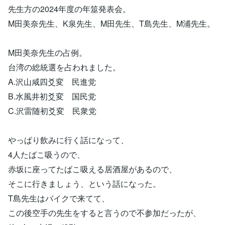
先生方の2024年度の年筮発表会。
M田美奈先生、K泉先生、M田先生、T島先生、M浦先生。
M田美奈先生の占例。
台湾の総統選を占われました。
A.沢山咸四爻変 民進党
B.水風井初爻変 国民党
C.沢雷随初爻変 民衆党
やっぱり飲みに行く話になって、
4人たばこ吸うので、
赤坂に座ってたばこ吸える居酒屋があるので、
そこに行きましょう、という話になった。
T島先生はバイクで来てて、
この後空手の先生をすると言うので不参加だったが、