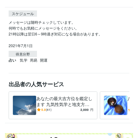
スケジュール
メッセージは随時チェックしています。

何時でもお気軽にメッセージをください。

21時以降は翌日6～9時過ぎ対応になる場合があります。

2021年7月1日
得意分野
占い
気学
周易
開運
出品者の人気サービス
あなたの最大吉方位を鑑定し
八面
ます 九気性気学と地支方鑑
【周
で最大吉方位を取り開運しま
『ど
5.0
(41)
2,000
円
4.9
しょう
すれ
す