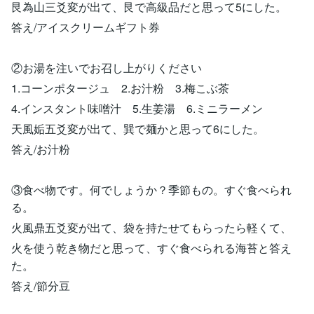
艮為山三爻変が出て、艮で高級品だと思って5にした。
答え/アイスクリームギフト券
②お湯を注いでお召し上がりください
1.コーンポタージュ 2.お汁粉 3.梅こぶ茶
4.インスタント味噌汁 5.生姜湯 6.ミニラーメン
天風姤五爻変が出て、巽で麺かと思って6にした。
答え/お汁粉
③食べ物です。何でしょうか？季節もの。すぐ食べられ
る。
火風鼎五爻変が出て、袋を持たせてもらったら軽くて、
火を使う乾き物だと思って、すぐ食べられる海苔と答え
た。
答え/節分豆