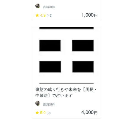
吉浦加祥
1,000
4.9
円
(43)
事態の成り行きや未来を【周易・
中筮法】で占います
吉浦加祥
4,000
5.0
円
(2)