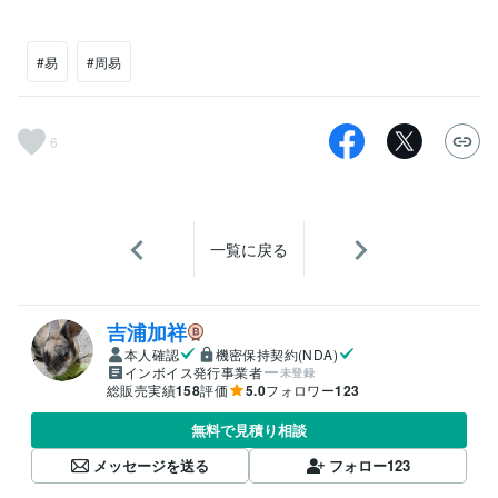
#易
#周易
6
一覧に戻る
吉浦加祥
本人確認
機密保持契約(NDA)
インボイス発行事業者
未登録
総販売実績
158
評価
5.0
フォロワー
123
無料で見積り相談
メッセージを送る
フォロー
123