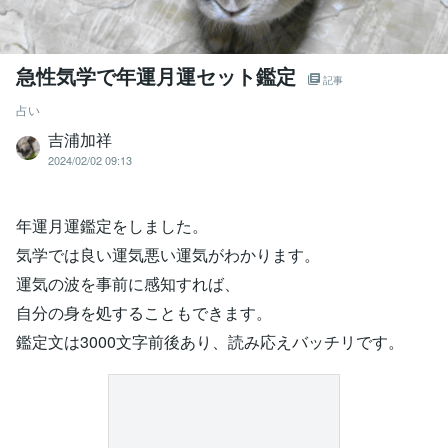
急性気学で年運月運セット鑑定
記事
占い
吉浦加祥
2024/02/02 09:13
年運月運鑑定をしました。
気学では良い運気悪い運気がわかります。
運気の波を事前に感知すれば、
自分の身を処することもできます。
鑑定文は3000文字前後あり、読み応えバッチリです。