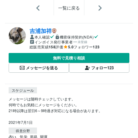
一覧に戻る
吉浦加祥
本人確認
機密保持契約(NDA)
インボイス発行事業者
未登録
総販売実績
158
評価
5.0
フォロワー
123
無料で見積り相談
メッセージを送る
フォロー
123
スケジュール
メッセージは随時チェックしています。

何時でもお気軽にメッセージをください。

21時以降は翌日6～9時過ぎ対応になる場合があります。

2021年7月1日
得意分野
占い
気学
周易
開運