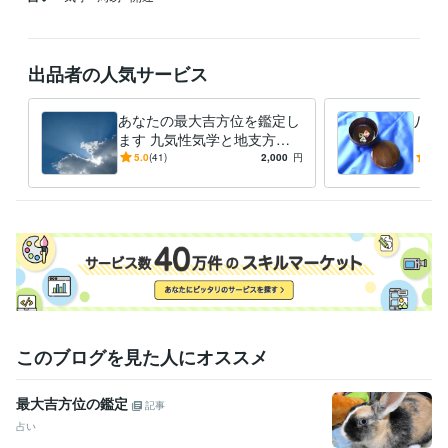
出品者の人気サービス
あなたの最大吉方位を鑑定し
八面
ます 九気性気学と地支方鑑
【周
で最大吉方位を取り開運しま
『ど
5.0
(41)
2,000
円
4.9
しょう
すれ
す
このブログを見た人にオススメ
最大吉方位の鑑定
記事
占い