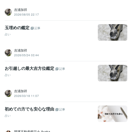
吉浦加祥
2026/08/05 22:17
玉埋めの鑑定
記事
占い
吉浦加祥
2026/05/24 03:44
お引越しの最大吉方位鑑定
記事
占い
吉浦加祥
2026/03/18 11:07
初めての方でも安心な理由
記事
占い
開運不動産鑑定士 Ayaka