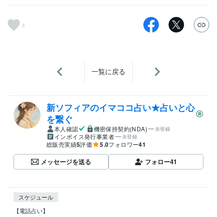
4
一覧に戻る
新ソフィアのイマココ占い★占いと心
を繋ぐ
本人確認
機密保持契約(NDA)
未登録
インボイス発行事業者
未登録
総販売実績
5
評価
5.0
フォロワー
41
メッセージを送る
フォロー
41
スケジュール
【電話占い】
