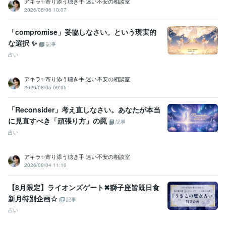
アキラ✨寄り添う聴き手 迷い不安の相談室
2026/08/06 10:07
資格・検定
「compromise」妥協しなさい。という現実的
秘書技能検定1級
取得年 : 2007年
な選択 ✨
記事
実用英語技能検定2級
取得年 : 2007年
占い
得意分野
占い
周易、算命学、マヤ暦占い
傾聴、カウンセリング
アキラ✨寄り添う聴き手 迷い不安の相談室
占いカウンセリング
2026/08/05 09:05
「Reconsider」考え直しなさい。あなたが本当
に見直すべき「頑張り方」の罠
記事
占い
アキラ✨寄り添う聴き手 迷い不安の相談室
2026/08/04 11:10
【8月限定】ライオンズゲート✖︎獅子座皆既日食
新月特別企画☆
記事
占い