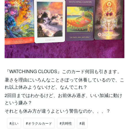
『WATCHINNG CLOUDS』このカード何回も引きます。
暑さを理由にいろんなことさぼって休養しているので、こ
れ以上休みようないけど、なんでこれ？
2回目まではわかるけど、お前休み過ぎ、いい加減に動け
という嫌み？
それとも休み方が違うよという警告なのか、、、？
#占い
#オラクルカード
#共時性
#易