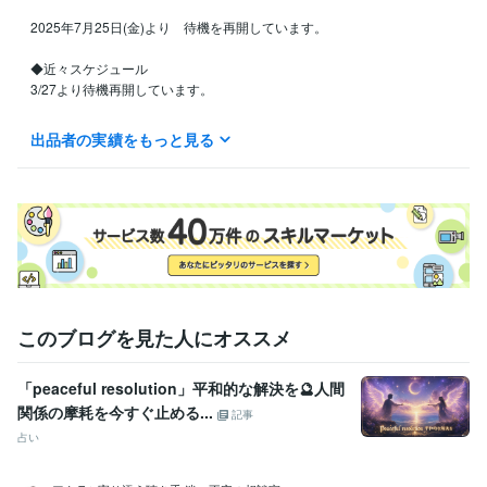
2025年7月25日(金)より　待機を再開しています。

◆近々スケジュール

3/27より待機再開しています。

6月18日（木）〜

出品者の実績をもっと見る
しばらくゲリラ待機になります。

よろしくお願いいたします。

ゲリラ待機あります。

このブログを見た人にオススメ
急なスケジュール変更もあります。その際はご了承下さい。

「peaceful resolution」平和的な解決を🔮人間
　電話予約はただいま休止中です。

関係の摩耗を今すぐ止める...
記事
占い