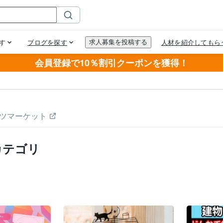
会員登録で10％割引クーポンを獲得！
ツマーケット
カテゴリ