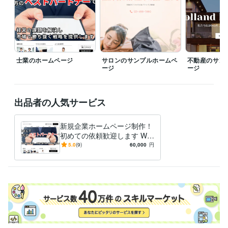
士業のホームページ
サロンのサンプルホームペ
不動産のサン
ージ
ージ
出品者の人気サービス
新規企業ホームページ制作！
初めての依頼歓迎します We
bサイト制作からアフターサ
5.0
(9)
60,000
円
ポートまでお任せください！