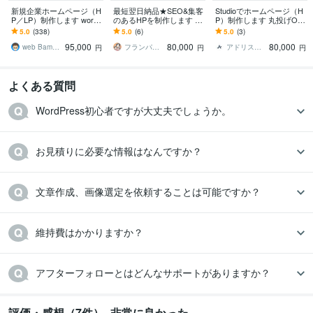
新規企業ホームページ（H
最短翌日納品★SEO&集客
Studioでホームページ（H
P／LP）制作します wordp
のあるHPを制作します 初
P）制作します 丸投げOK
ress制作！あたらしいホ
心者◎オリジナルデザイ
で初心者も安心！構成・
5.0
(338)
5.0
(6)
5.0
(3)
ームぺージが手に入りま
ンでご自身で編集できる
デザイン・SEO対策全て
95,000
80,000
80,000
す
ホームページ★
込み
web Bamboo
フランパパ＠ワードプレスでHP制作
アドリス｜総合WEBコンサルティング会社
円
円
円
よくある質問
WordPress初心者ですが大丈夫でしょうか。
お見積りに必要な情報はなんですか？
文章作成、画像選定を依頼することは可能ですか？
維持費はかかりますか？
アフターフォローとはどんなサポートがありますか？
評価・感想（7件）- 非常に良かった