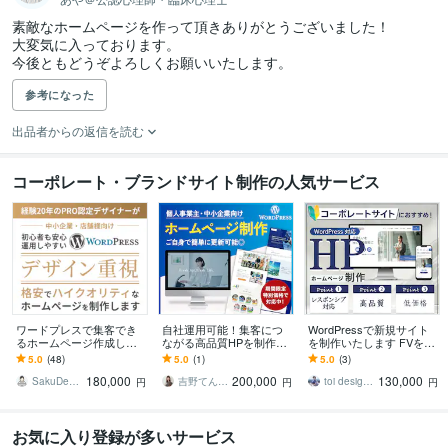
素敵なホームページを作って頂きありがとうございました！

大変気に入っております。

今後ともどうぞよろしくお願いいたします。
参考になった
出品者からの返信を読む
コーポレート・ブランドサイト制作の人気サービス
ワードプレスで集客でき
自社運用可能！集客につ
WordPressで新規サイト
るホームページ作成しま
ながる高品質HPを制作し
を制作いたします FVを丁
す PRO認定!経験20年のプ
ます 小規模事業者様向け
寧に制作！セキュリティ
5.0
(48)
5.0
(1)
5.0
(3)
ロがWordPressでHP制作
◎士業/教育/運送/建設/不
を意識した安心サポート♪
180,000
200,000
130,000
動産/サロン
SakuDesign
吉野てんこ_WEB業界7年目デザイナー
toi design works
円
円
円
お気に入り登録が多いサービス