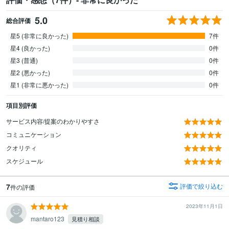
5.0
総合評価
星5 (非常に良かった)
7件
星4 (良かった)
0件
星3 (普通)
0件
星2 (悪かった)
0件
星1 (非常に悪かった)
0件
項目別評価
サービス内容/提案のわかりやすさ
コミュニケーション
クオリティ
スケジュール
7
評価で絞り込む
件の評価
2023年11月1日
mantaro123
見積り相談