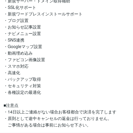
・新規サーバー・ドメイン取得補助

・SSL化サポート

・新規ワードプレスインストールサポート

・ブログ設置

・お知らせ記事設置

・ナビメニュー設置

・SNS連携

・Googleマップ設置

・動画埋め込み

・ファビコン画像設置

・スマホ対応

・高速化

・バックアップ取得

・セキュリティ対策

・各種設定の最適化

■注意点

・14日以上ご連絡がない場合お客様都合で決済を完了します

・原則として途中キャンセルの返金は行っておりません。

　ご事情がある場合は事前にお知らせ下さい。