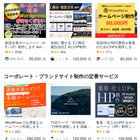
満枠対応中
新規企業ホームページ（H
依頼に繋がる【工務店・
現役SEがSEO重視＆集客
P／LP）制作します wordp
建設会社】向けHP制作し
のためのHPを制作します
ress制作！あたらしいホ
ます 施工実績と会社の信
案件実績多数｜初心者も
5.0
(338)
5.0
(84)
5.0
(71)
ームぺージが手に入りま
頼感が伝わる、問い合わ
安心｜マニュアル付き｜
95,000
120,000
80,000
す
せにつながるHP制作
修正無制限
web Bamboo
こう｜WEB制作・アプリ開発
かず【超即レス】
円
円
円
コーポレート・ブランドサイト制作の定番サービス
WordPressでお洒落なホ
TCDテーマ「VOYAGE」
集客・売上をUPするホー
ームページ作成します 中
でHP作成致します 高級感
ムページ（HP）制作しま
小企業・個人店様対象★
があり信頼性の高いコー
す 丸投げOKで初心者も安
5.0
(52)
5.0
(8)
5.0
(3)
お客様の事業のマーケを
ポレートサイトの国産有
心！構成・デザイン・SE
260,000
120,000
100,000
考えた導線設計
料テーマ！
O対策全て込み
マルタニ_March｜HP制作×マーケタ
ふくっち＠Coding（Design）
アドリス｜総合WEBコンサルティング会社
円
円
円