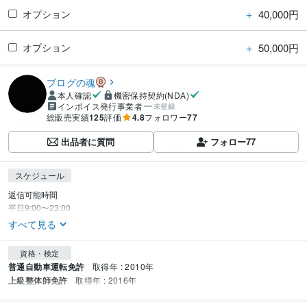
＋
40,000円
オプション
＋
50,000円
オプション
ブログの魂
本人確認
機密保持契約(NDA)
インボイス発行事業者
未登録
総販売実績
125
評価
4.8
フォロワー
77
出品者に質問
フォロー
77
スケジュール
返信可能時間

平日9:00〜23:00
すべて見る
資格・検定
普通自動車運転免許
取得年 : 2010年
上級整体師免許
取得年 : 2016年