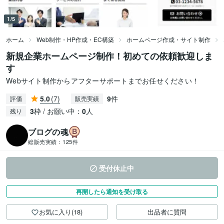
1/5
ホーム
Web制作・HP作成・EC構築
ホームページ作成・サイト制作
新規企業ホームページ制作！初めての依頼歓迎しま
す
Webサイト制作からアフターサポートまでお任せください！
5.0
(7)
9
件
評価
販売実績
3
枠 / お願い中：
0
人
残り
ブログの魂
総販売実績：
125件
受付休止中
再開したら通知を受け取る
お気に入り(18)
出品者に質問