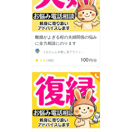
離婚がよぎる程の夫婦関係の悩み
に全力相談にのります
うさぴょん＠癒し系アラフィフ心寄り添い人
100
4.9
円
/分
(160)