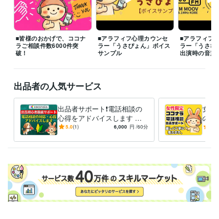
◆お金の悩み

◆生き方・人生の悩み等

つらく苦しい気持ちやモヤモヤを少しでも早く手放し、心穏やかに過ご
■皆様のおかげで、ココナ
■アラフィフ心理カウンセ
■アラフィフ
せるよう、誠心誠意サポートいたします。どんなことでもお気軽にご相
ラご相談件数6000件突
ラー「うさぴょん」ボイス
ラー「うさぴ
談くださいね。

破！
サンプル
出演時の音声
※離席中や通話中の場合でも、「この後お電話できますか？」などメッセ
ージをいただければ、

出品者の人気サービス
折り返しご連絡し、優先的にご相談予約を承ります。

❤️うさぴょんの声（自己紹介）

出品者サポート❗電話相談の
女性
https://coconala.com/blogs/2442027/760213

心得をアドバイスします 登
の練
録34日でプラチナ！実績600
千件
5.0
(1)
6,000
円
/60分
5.0
❤️うさぴょん【FMラジオ出演時の音声】

0件超のプロが初心者に解説
がロ
https://coconala.com/blogs/2442027/530041

本日も幸せ溢れる1日になりますように
経験職種
営業 / 個人営業
経験年数 : 25年
カスタマーサポート・カスタマーサクセス / カスタマーサポート・ヘ
ルプデスク
経験年数 : 18年
ライフスタイル・その他 / カウンセラー・コーチ
経験年数 : 6年