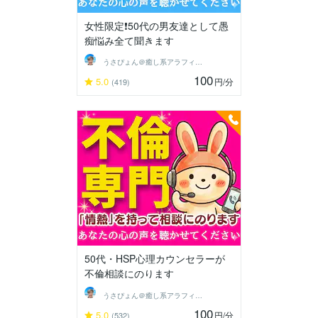
女性限定❗50代の男友達として愚
痴悩み全て聞きます
うさぴょん＠癒し系アラフィフ心寄り添い人
100
5.0
円
/分
(419)
50代・HSP心理カウンセラーが
不倫相談にのります
うさぴょん＠癒し系アラフィフ心寄り添い人
100
5.0
円
/分
(532)