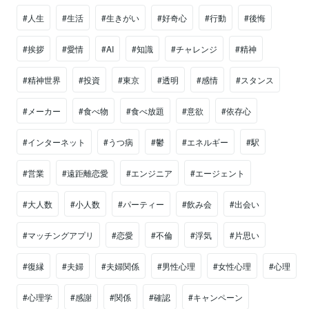
#人生
#生活
#生きがい
#好奇心
#行動
#後悔
#挨拶
#愛情
#AI
#知識
#チャレンジ
#精神
#精神世界
#投資
#東京
#透明
#感情
#スタンス
#メーカー
#食べ物
#食べ放題
#意欲
#依存心
#インターネット
#うつ病
#鬱
#エネルギー
#駅
#営業
#遠距離恋愛
#エンジニア
#エージェント
#大人数
#小人数
#パーティー
#飲み会
#出会い
#マッチングアプリ
#恋愛
#不倫
#浮気
#片思い
#復縁
#夫婦
#夫婦関係
#男性心理
#女性心理
#心理
#心理学
#感謝
#関係
#確認
#キャンペーン