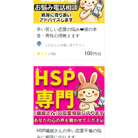
辛い苦しい恋愛の悩み❤️彼の本
音・男性心理教えます
うさぴょん＠癒し系アラフィフ心寄り添い人
100
5.0
円
/分
(199)
HSP繊細さんの辛い恋愛不倫の悩
みに相談にのります