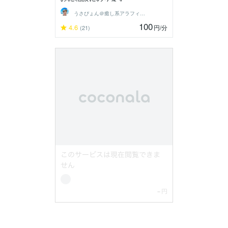
うさぴょん＠癒し系アラフィフ心寄り添い人
100
4.6
円
/分
(21)