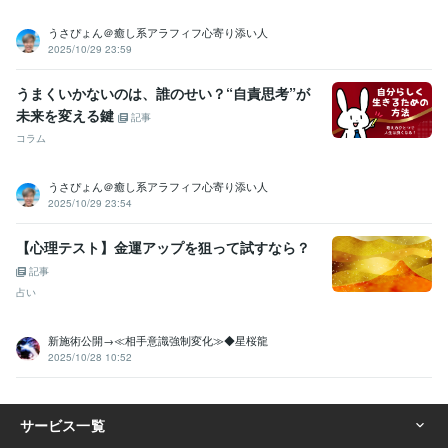
資格・検定
うさぴょん＠癒し系アラフィフ心寄り添い人
上級心理カウンセラー
取得年 : 2021年
2025/10/29 23:59
メンタル心理カウンセラー
取得年 : 2021年
普通自動車第一種運転免許
取得年 : 1986年
うまくいかないのは、誰のせい？“自責思考”が
未来を変える鍵
記事
ビジネス・クリエイティブツール
コラム
WordPress:15年
Canva:3年
その他ツール
うさぴょん＠癒し系アラフィフ心寄り添い人
☆人の話を親身に聞き、共感する力:50年
2025/10/29 23:54
☆明るく前向きな性格で周りに影響を与える:50年
☆人との繋がりを大切にし、関係を築くのが得意:30年
【心理テスト】金運アップを狙って試すなら？
☆サークルやイベントの企画・運営の経験が豊富:20年
記事
☆常に「ワクワク」を大切にし新しい事に挑戦し続ける:50年
占い
☆人を笑顔にするのが得意で、場を盛り上げる:40年
☆人生の楽しみ方を知り、実践している:50年
☆夢や目標を持ち続け、それを叶えるために行動できる:30年
新施術公開→≪相手意識強制変化≫◆星桜龍
2025/10/28 10:52
☆人の強みや魅力を引き出し、サポートができる:20年
☆副収入の獲得や経済的自由を目指す人を支援:20年
☆悩み相談に乗るのが得意で解決の糸口を一緒に考える:50年
☆「人との縁」を大切にし、長く関係を築く力がある:30年
☆ハワイ好きで、その魅力を語るのが得意:20年