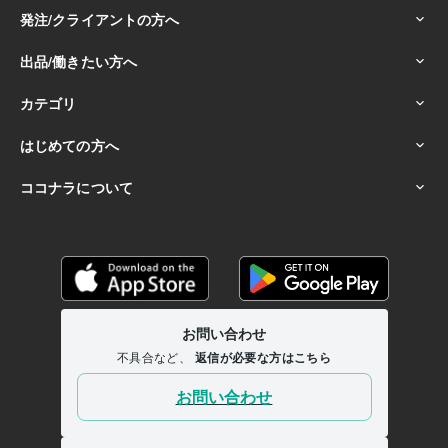
☆穏やかで優しい性格で、安心感を与える:50年
☆人生を豊かにするための自己投資や学びを欠かさない:30年
☆スピリチュアルやヒーリングを日常に取り入れている:20年
☆困っている人を見過ごせず、自然と手を差し伸べる:40年
☆直感力やシンクロニシティを大切にし、行動に活かす:20年
☆感動しやすく、小さな幸せを見つけるのが得意:50年
☆人生の「楽しみ方」を追求し続ける姿勢を持っている:50年
得意分野
悩み相談・カウンセリング
■男性心理・男の本音を徹底解説します
■50代男友達がどんな愚痴も優しく傾聴
■職場の人間関係上司への
ストレス聞きます
■HSP繊細さん相談／職場の悩み聴きます
■LINE
返信が遅い彼、本音対策伝えます
■マッチングアプリの彼/本音と恋愛
相談
■元彼と復縁｜曖昧な別れの本音を解明
■離婚夫婦関係の悩み相
談！関係修復
■人間関係人生の悩み深く寄り添い聴きます
■片思い成
就！男の本音で振り向かせます
人間関係
セックスレス
男性心理
恋愛
復縁
片思い
不倫
浮気
愚痴
hsp
集客・マーケティング相談
■販売実績6000件超！電話相談のやり方
■30分で電話相談出品者の悩み聞きます
■一人ビジネスで成功する
為の方法教えます
■最速プラチナランク！20日間伴走します
電話相談
ココナラ
仕事
マーケティング
ビジネス
経営
コンサルタント
コーチング
カウンセラー
集客