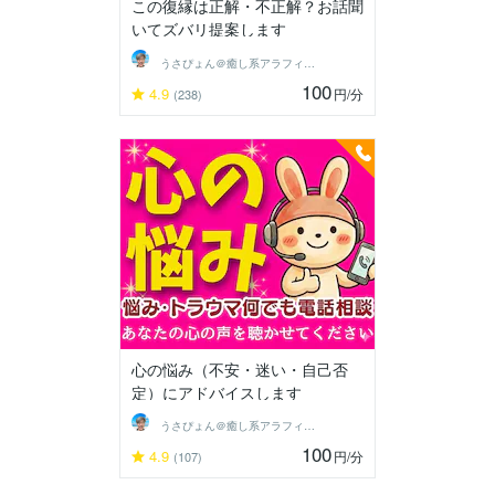
この復縁は正解・不正解？お話聞
いてズバリ提案します
うさぴょん＠癒し系アラフィフ心寄り添い人
100
4.9
円
/分
(238)
心の悩み（不安・迷い・自己否
定）にアドバイスします
うさぴょん＠癒し系アラフィフ心寄り添い人
100
4.9
円
/分
(107)