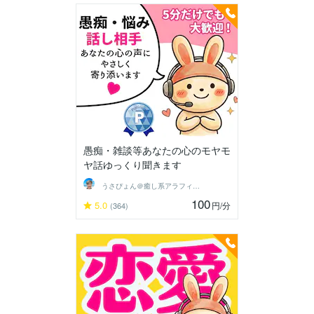
愚痴・雑談等あなたの心のモヤモ
ヤ話ゆっくり聞きます
うさぴょん＠癒し系アラフィフ心寄り添い人
100
5.0
円
/分
(364)