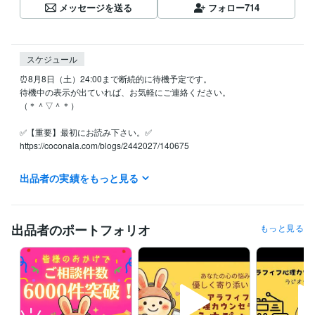
メッセージを送る
フォロー
714
スケジュール
⏰8月8日（土）24:00まで断続的に待機予定です。

待機中の表示が出ていれば、お気軽にご連絡ください。

（＊＾▽＾＊）

✅【重要】最初にお読み下さい。✅

https://coconala.com/blogs/2442027/140675

✅ よくご相談いただくお悩み

出品者の実績をもっと見る
◆片思いの悩み

◆浮気・不倫・W不倫の悩み

◆復縁・結婚の悩み

◆夫婦関係・DV・モラハラ・離婚の悩み

出品者のポートフォリオ
もっと見る
◆セックスレスの悩み

◆毒親・子供、家庭の悩み

◆職場の人間関係の悩み

◆友達関係の悩み

◆ＨＳＰ（繊細さん）の悩み

◆仕事・転職・キャリアの悩み
