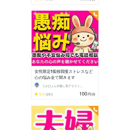
女性限定❗孤独我慢ストレスなど
心の悩み全て聞きます
うさぴょん＠癒し系アラフィフ心寄り添い人
100
5.0
円
/分
(231)