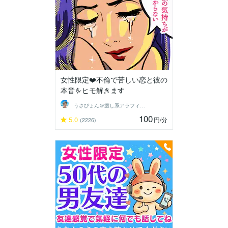
女性限定❤️不倫で苦しい恋と彼の
本音をヒモ解きます
うさぴょん＠癒し系アラフィフ心寄り添い人
100
5.0
円
/分
(2226)