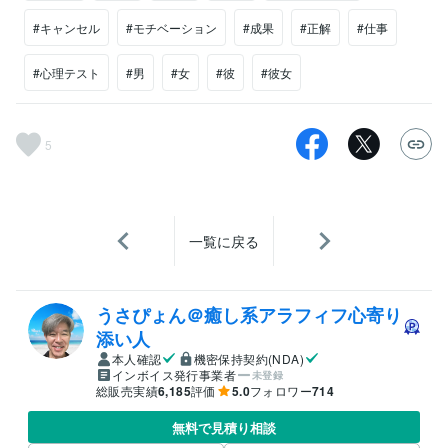
#キャンセル
#モチベーション
#成果
#正解
#仕事
#心理テスト
#男
#女
#彼
#彼女
5
一覧に戻る
うさぴょん＠癒し系アラフィフ心寄り
添い人
本人確認
機密保持契約(NDA)
インボイス発行事業者
未登録
総販売実績
6,185
評価
5.0
フォロワー
714
無料で見積り相談