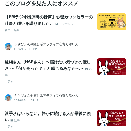
このブログを見た人にオススメ
職歴
株式会社ココナラ
2021年10月 ~ 現在
【FMラジオ出演時の音声】心理カウンセラーの
印刷・ウェブマーケティング会社
1993年3月 ~ 現在
仕事と想いを語りました。
コンテンツ
株式会社リクルート
1991年3月 ~ 1993年2月
音声・音楽
受賞歴
■3冠達成おすすめユーザー第１位（アドバイザー/カウンセラー
■2冠
うさぴょん＠癒し系アラフィフ心寄り添い人
達成おすすめユーザー第１位（アドバイザー/カウンセラー
■ココナラ
2025/02/14 01:20
おすすめユーザー第１位（アドバイザー/カウンセラー
■ココナラ【プ
ラチナランク】に昇格
■ココナラ【レギュラーランク】に昇格
■求人
繊細さん（HSPさん）へ届けたい気づきの優し
情報誌「フロムエー」読者モデル
■関西テレビ、深夜討論番組レギュ
さ 〜「何かあった？」と感じるあなたへ〜
記
ラー出演
 ■雑誌「エルマガジン」読者モデル
■雑誌「ぴあ」読者モ
事
デル
■ＭＢＳヤングタウン内ラジオＣＭ出演
■【男性心理】男が必要
以上に彼女の反応にこだわるのはなぜ?
■【男性心理】なぜ、男は女
コラム
性のわがままを喜ぶのか?
■【男性心理】男が彼女といて一番うれし
くなる瞬間って?
■【男性心理】男が女性を好きになる瞬間はいつ、
うさぴょん＠癒し系アラフィフ心寄り添い人
どんな時?
■【男性心理】なぜ、男は最初の情熱が消え、急に冷めだ
2026/02/11 08:13
すのか？
■【男性心理】なぜ、男の嫉妬心は根が深くて厄介なの
か？
■【男性心理】なぜ、男は親しくなると赤ちゃん言葉を使うの
派手さはいらない。静かに続ける人が最後に強
か?
■【男性心理】男の浮気心は、どういう時に芽生えるのか?
■
い
記事
【男性心理】男には2種類の嘘があるって知ってる?
■【男性心理】な
コラム
ぜ、男はすぐに女のやさしさを誤解するのか?