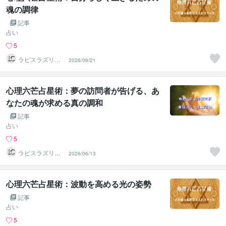
魂の調律
記事
占い
5
ラピスラズリク
2026/06/21
リエイト
心理六芒占星術：夢の訪問者が告げる、あ
なたの魂が求める真の調和
記事
占い
5
ラピスラズリク
2026/06/13
リエイト
心理六芒占星術：波動を高める光の姿勢
記事
占い
5