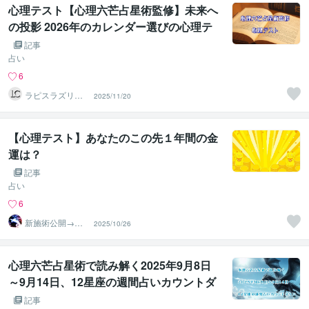
心理テスト【心理六芒占星術監修】未来へ
の投影 2026年のカレンダー選びの心理テ
スト
記事
占い
6
ラピスラズリク
2025/11/20
リエイト
【心理テスト】あなたのこの先１年間の金
運は？
記事
占い
6
新施術公開→≪
2025/10/26
相手意識強制変
化≫◆星桜龍
心理六芒占星術で読み解く2025年9月8日
～9月14日、12星座の週間占いカウントダ
ウン
記事