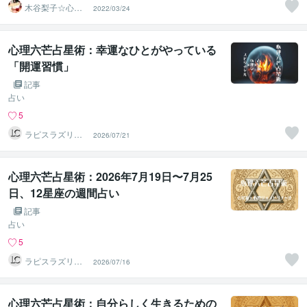
木谷梨子☆心理
2022/03/24
テスト制作者☆
ライター
心理六芒占星術：幸運なひとがやっている
「開運習慣」
記事
占い
5
ラピスラズリク
2026/07/21
リエイト
心理六芒占星術：2026年7月19日〜7月25
日、12星座の週間占い
記事
占い
5
ラピスラズリク
2026/07/16
リエイト
心理六芒占星術：自分らしく生きるための