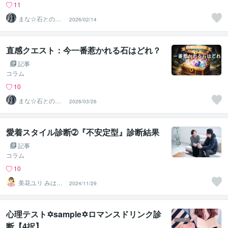
11
まな☆石との絆
2026/02/14
を整える占い師
＆セラピスト
直感クエスト：今一番惹かれる石はどれ？
記事
コラム
10
まな☆石との絆
2026/03/26
を整える占い師
＆セラピスト
愛着スタイル診断➁『不安定型』診断結果
記事
コラム
10
美花ユリ みはな
2024/11/29
ゆり
心理テスト✡sample✡ロマンスドリンク診
断【4択】