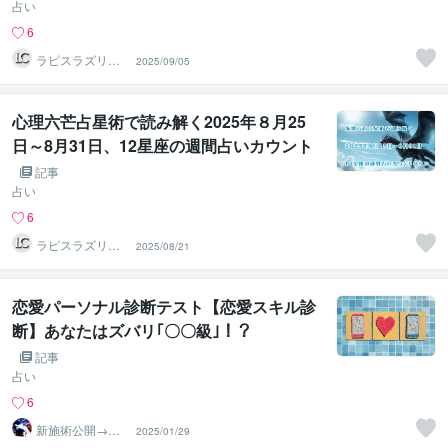
占い
6
ラピスラズリク
2025/09/05
リエイト
心理六芒占星術で読み解く2025年８月25
日～8月31日、12星座の週間占いカウント
ダウン
記事
占い
6
ラピスラズリク
2025/08/21
リエイト
恋愛パーソナル診断テスト【恋愛スキル診
断】あなたはズバリ｢〇〇級｣！？
記事
占い
6
新施術公開→≪
2025/01/29
相手意識強制変