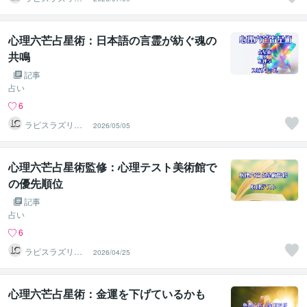
リエイト
心理六芒占星術：日本語の言霊が紡ぐ魂の
共鳴
記事
占い
6
ラピスラズリク
2026/05/05
リエイト
心理六芒占星術監修：心理テスト美術館で
の優先順位
記事
占い
6
ラピスラズリク
2026/04/25
リエイト
心理六芒占星術：金運を下げているかも