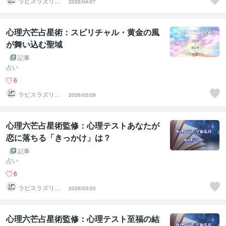
ラピスラズリク
2026/04/07
リエイト
心理六芒占星術：スピリチャル・黄金の風
が舞い込む聖域
記事
占い
6
ラピスラズリク
2026/03/28
リエイト
心理六芒占星術監修：心理テストあなたが
恋に落ちる「きっかけ」は？
記事
占い
6
ラピスラズリク
2026/03/20
リエイト
心理六芒占星術監修：心理テスト至福の結