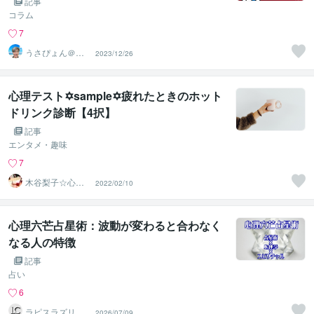
記事
コラム
7
うさぴょん＠癒
2023/12/26
し系アラフィフ
心寄り添い人
心理テスト✡sample✡疲れたときのホット
ドリンク診断【4択】
記事
エンタメ・趣味
7
木谷梨子☆心理
2022/02/10
テスト制作者☆
ライター
心理六芒占星術：波動が変わると合わなく
なる人の特徴
記事
占い
6
ラピスラズリク
2026/07/09