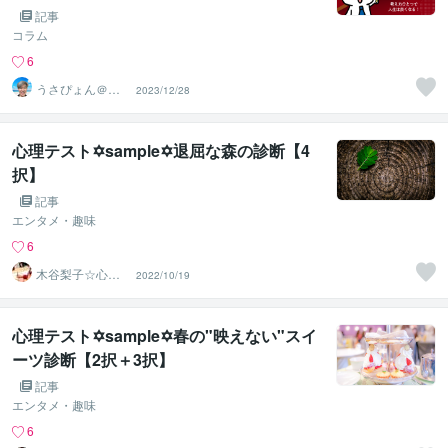
話相談】
記事
コラム
6
うさぴょん＠癒
2023/12/28
し系アラフィフ
心寄り添い人
心理テスト✡sample✡退屈な森の診断【4
択】
記事
エンタメ・趣味
6
木谷梨子☆心理
2022/10/19
テスト制作者☆
ライター
心理テスト✡sample✡春の"映えない"スイ
ーツ診断【2択＋3択】
記事
エンタメ・趣味
6