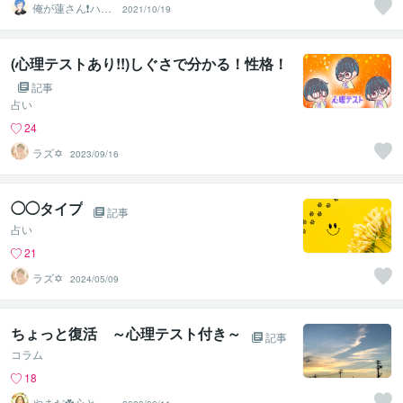
俺が蓮さん❗️ハス
2021/10/19
じゃありません
w
(心理テストあり!!)しぐさで分かる！性格！
記事
占い
24
ラズ✡
2023/09/16
◯◯タイプ
記事
占い
21
ラズ✡
2024/05/09
ちょっと復活 ～心理テスト付き～
記事
コラム
18
やまだ☘️心と頭