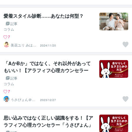
い師
愛着スタイル診断……あなたは何型？
記事
コラム
7
美花ユリ みはな
2024/11/20
ゆり
「AかBか」ではなく、それ以外があって
もいい！【アラフィフ心理カウンセラー
「うさぴょん」のココナラ電話相談】
記事
コラム
7
うさぴょん＠癒
2023/12/27
し系アラフィフ
心寄り添い人
思い込みではなく正しい認識をする！【ア
ラフィフ心理カウンセラー「うさぴょん」
のココナラ電話相談】