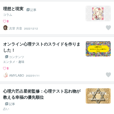
理想と現実
記事
コラム
8
志堂 月音
2022/12/12
オンライン心理テストのスライドを作りま
した！
コンテンツ
エンタメ・趣味
8
AMYLABO
2022/01/11
心理六芒占星術監修：心理テスト忘れ物が
教える幸福の優先順位
記事
占い