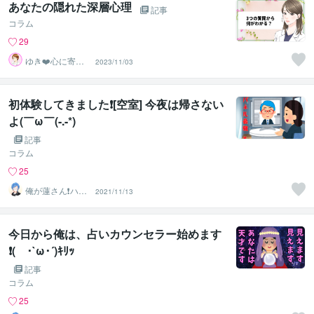
あなたの隠れた深層心理
記事
コラム
29
ゆき❤️心に寄り
2023/11/03
添う癒しのナー
ス
初体験してきました❗️[空室] 今夜は帰さない
よ(￣ω￣(-.-*)
記事
コラム
25
俺が蓮さん❗️ハス
2021/11/13
じゃありません
w
今日から俺は、占いカウンセラー始めます
❗️( ･`ω･´)ｷﾘｯ
記事
コラム
25