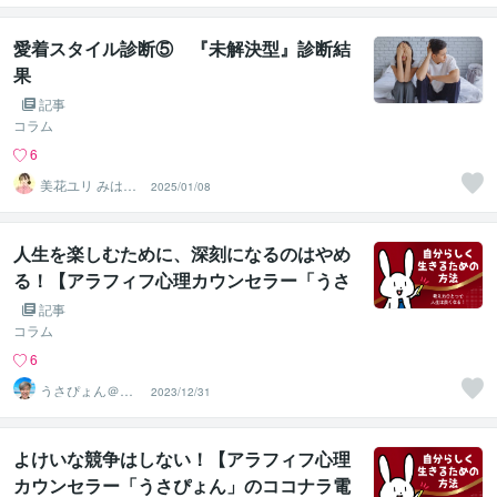
化≫◆星桜龍
愛着スタイル診断⑤ 『未解決型』診断結
果
記事
コラム
6
美花ユリ みはな
2025/01/08
ゆり
人生を楽しむために、深刻になるのはやめ
る！【アラフィフ心理カウンセラー「うさ
ぴょん」のココナラ電話相談】
記事
コラム
6
うさぴょん＠癒
2023/12/31
し系アラフィフ
心寄り添い人
よけいな競争はしない！【アラフィフ心理
カウンセラー「うさぴょん」のココナラ電