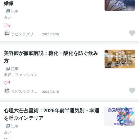
婚像
記事
占い
6
ラピスラズリク
2026/03/20
リエイト
美容師が徹底解説：糖化・酸化を防ぐ飲み
方
記事
美容・ファッション
6
ラピスラズリク
2026/03/15
リエイト
心理六芒占星術：2026年前半運気別・幸運
を呼ぶインテリア
記事
占い