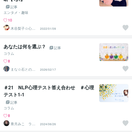
記事
エンタメ・趣味
10
木谷梨子☆心理
2022/01/09
テスト制作者☆
ライター
あなたは何を選ぶ？
記事
コラム
8
まな☆石との絆
2026/02/17
を整える占い師
＆セラピスト
＃21 NLP心理テスト答え合わせ ＃心理
テスト1-1
記事
コラム
8
青月みこ ライ
2024/06/26
フクリエイター