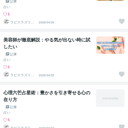
記事
占い
5
ラピスラズリク
2026/04/30
リエイト
美容師が徹底解説：やる気が出ない時に試
したい
記事
占い
5
ラピスラズリク
2026/04/22
リエイト
心理六芒占星術：豊かさを引き寄せる心の
在り方
記事
占い
5
ラピスラズリク