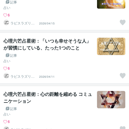
記事
占い
6
ラピスラズリク
2026/04/15
リエイト
心理六芒占星術：「いつも幸せそうな人」
が習慣にしている、たった1つのこと
記事
占い
6
ラピスラズリク
2026/04/11
リエイト
心理六芒占星術：心の距離を縮める コミュ
ニケーション
記事
占い
6