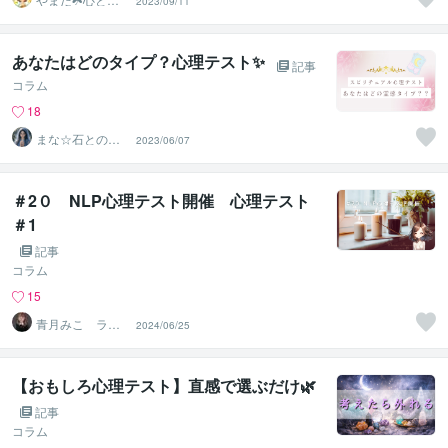
2023/09/11
がスッキリ整う
サロン
あなたはどのタイプ？心理テスト✨
記事
コラム
18
まな☆石との絆
2023/06/07
を整える占い師
＆セラピスト
＃2０ NLP心理テスト開催 心理テスト
＃1
記事
コラム
15
青月みこ ライ
2024/06/25
フクリエイター
【おもしろ心理テスト】直感で選ぶだけ🌿
記事
コラム