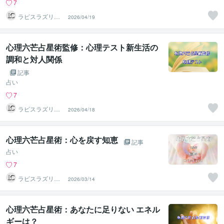
7
ラピスラズリク
2026/04/19
リエイト
心理六芒占星術監修：心理テスト新生活の
調和と対人関係
記事
占い
7
ラピスラズリク
2026/04/18
リエイト
心理六芒占星術：心を戻す知恵
記事
占い
7
ラピスラズリク
2026/03/14
リエイト
心理六芒占星術：あなたに足りない エネル
ギーは？