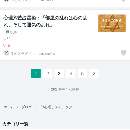
2026/03/27
リエイト
心理六芒占星術：「部屋の乱れは心の乱
れ、そして運気の乱れ」
記事
占い
5
ラピスラズリク
2026/02/23
リエイト
1
2
3
4
5
282
件中
1 - 60
件
ホーム
ブログ
「#心理テスト」タグ
カテゴリ一覧