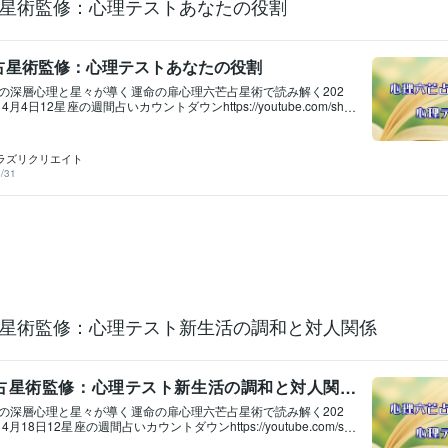
星術監修：心理テストあなたの役割
「非常時、日本を誰が守るのか」ラ
占星術監修：心理テストあなたの役割
の深層心理と星々が導く運命の扉心理六芒占星術で読み解く202
4月4日12星座の週間占いカウントダウンhttps://youtube.com/sh
mwufYXgvw#心理六芒占星術 #心理学 #12星座占いカウントダウン無
スト」 心理学×六芒占星術の融合心理六芒占星術監修：心理テ
心理六芒占星術監修：心理テスト寒さに耐えるには心理六芒占
ラズリクリエイト
理テスト至福の結婚像心理六芒占星術監修：心理テストあなた
/31
「きっかけ」は？#心理六芒占星術 #心理テスト #恋愛心理テス
セール：あなたの潜在意識と才能を鑑定まずは気軽に、自分を
https://youtu.be/7hOjlqs2NNU#潜在能力 #才能開花 #自己
応援セール：現状の停滞を壊し、望む未来を強制的に引き寄せま
鑑定で運命を今、書き換えます動画：1 https://youtu.be/gL2
画：2 https://youtu.be/6NOLzB9iUhA#心理六芒占星術 #人生好
開花 #望む未来へ新年度応援セール：あなたに最適なパワースポッ
スポットとの相性診断動画 https://youtu.be/YFNs2euR-Oo#
ト #相性診断 #開運 #運気アップ #吉方位新年度応援セール：眠
の才能を見つけ出し輝かせます 才能を輝かせる開運方法：未来
星術監修：心理テスト新生活の調和と対人関係
 https://youtu.be/DW7KfjVIdQI#占い #鑑
占星術監修：心理テスト新生活の調和と対人関
の深層心理と星々が導く運命の扉心理六芒占星術で読み解く202
4月18日12星座の週間占いカウントダウンhttps://youtube.com/s
tQm5DISHE#心理六芒占星術 #心理学 #12星座占いカウントダウン無