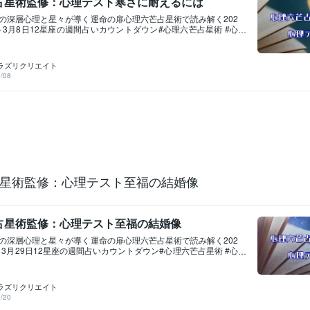
占星術監修：心理テスト寒さに耐えるには
の深層心理と星々が導く運命の扉心理六芒占星術で読み解く202
日～3月8日12星座の週間占いカウントダウン#心理六芒占星術 #心
星座占いカウントダウン無料：「心理テスト」 心理学×六芒占星術
芒占星術監修：心理テスト禁断の恋への親和性心理六芒占星術
スト 支配欲の形心理六芒占星術監修：心理テスト「運命の天
ラズリクリエイト
六芒占星術監修：愛の調和心理テスト心理テスト芽吹きの瞬間
/08
術監修：心理テスト逆境耐性#心理六芒占星術 #心理テスト #恋
💕期間限定・半額：後悔する前に、自分の恋愛のクセを知りま
/youtu.be/aa6-zPolQJ4https://youtu.be/RYrr7I1i_Ww#心理六芒
愛運総合 #恋愛運上昇期間限定半額：🧠 人間関係がうまくいかな
、知っていますか？心理六芒占星術で、あなたの人間関係を再
tps://youtu.be/PoYrPZCCt_g#心理六芒占星術 #人間関係の悩
定感期間限定半額：「このままでいいのかな…」その不安、ちゃん
ます。魂の波動と心理から、あなたの“進むべき道”を整えます。
outu.be/LeuU8fb2Z0s#スピリチュアル鑑定 #人生の岐路 #将来未来へ
間限定半額：初回限定、あなたの潜在意識と才能を鑑定占いと
星術監修：心理テスト至福の結婚像
取扱説明書を手に入れる感覚。https://youtu.be/7hOjlqs2NN
#才能開花 #自己理解 「非常
占星術監修：心理テスト至福の結婚像
の深層心理と星々が導く運命の扉心理六芒占星術で読み解く202
～3月29日12星座の週間占いカウントダウン#心理六芒占星術 #心
星座占いカウントダウン無料：「心理テスト」 心理学×六芒占星術
芒占星術監修：愛の調和心理テスト心理テスト芽吹きの瞬間心
監修：心理テスト逆境耐性#心理六芒占星術 #心理テスト #恋愛
ラズリクリエイト
理六芒占星術：今週の運勢占いカウントダウン#心理六芒占星術
/20
占いカウントダウン新年度セール：あなたの潜在意識と才能を鑑