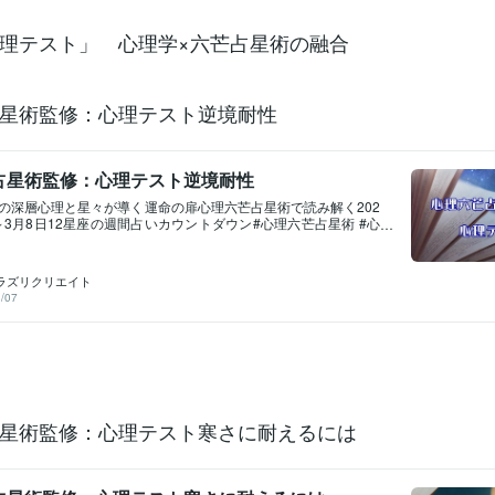
理テスト」 心理学×六芒占星術の融合
星術監修：心理テスト逆境耐性
占星術監修：心理テスト逆境耐性
の深層心理と星々が導く運命の扉心理六芒占星術で読み解く202
日～3月8日12星座の週間占いカウントダウン#心理六芒占星術 #心
星座占いカウントダウン無料：「心理テスト」 心理学×六芒占星術
芒占星術監修：心理テスト禁断の恋への親和性心理六芒占星術
スト 支配欲の形心理六芒占星術監修：心理テスト「運命の天
ラズリクリエイト
六芒占星術監修：愛の調和心理テスト心理テスト芽吹きの瞬間#
/07
術 #心理テスト #恋愛心理テスト💕期間限定・半額：後悔する前
セを知りませんか？https://youtu.be/aa6-zPolQJ4https://y
RYrr7I1i_Ww#心理六芒占星術 #恋愛運総合 #恋愛運上昇期間限定半
間関係がうまくいかない本当の理由、知っていますか？心理六芒占
人間関係を再設計します。https://youtu.be/PoYrPZCCt_g#
術 #人間関係の悩み #自己肯定感期間限定半額：「このままでい
その不安、ちゃんと理由があります。魂の波動と心理から、あ
”を整えます。https://youtu.be/LeuU8fb2Z0s#スピリチュア
星術監修：心理テスト寒さに耐えるには
生の岐路 #将来未来への不安解消期間限定半額：初回限定、あなた
才能を鑑定占いというより、人生の取扱説明書を手に入れる感
/youtu.be/7hOjlqs2NNU#潜在能力 #才能開花 #自己理解 「非常
が守るのか」ラピスラズリク