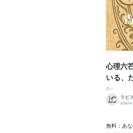
心理六
いる、
占い
ラピ
2026/04/
無料：あな