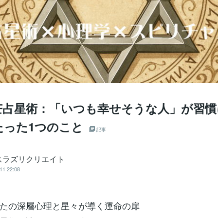
芒占星術：「いつも幸せそうな人」が習慣
たった1つのこと
記事
スラズリクリエイト
11 22:08
たの深層心理と星々が導く運命の扉