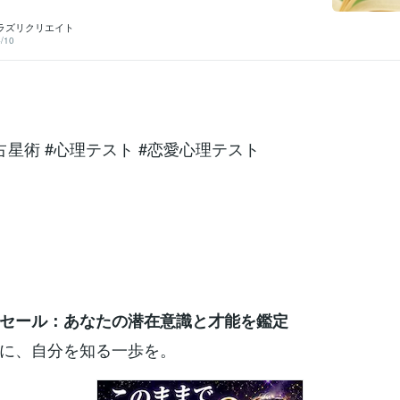
スト」 心理学×六芒占星術の融合心理六芒占星術監修：心理テ
心理六芒占星術監修：心理テスト寒さに耐えるには心理六芒占
ラズリクリエイト
理テスト至福の結婚像心理六芒占星術監修：心理テストあなた
/10
「きっかけ」は？心理六芒占星術監修：心理テストあなたの役
占星術 #心理テスト #恋愛心理テスト新年度応援セール：あなた
能を鑑定まずは気軽に、自分を知る一歩を。動画 https://yout
Ojlqs2NNU#潜在能力 #才能開花 #自己理解 新年度応援セール：現状
、望む未来を強制的に引き寄せます総合運・全体運鑑定で運命
動画：1 https://youtu.be/gL21DWW8ykA動画：2 https://y
6NOLzB9iUhA#心理六芒占星術 #人生好転 #可能性開花 #望む未来へ
ール：あなたに最適なパワースポットのご紹介パワースポット
占星術 #心理テスト #恋愛心理テスト
https://youtu.be/YFNs2euR-Oo#パワースポット #相性診断
気アップ #吉方位新年度応援セール：眠っている本当の才能を見つ
ます 才能を輝かせる開運方法：未来の解像度を上げる動画 http
セール：あなたの潜在意識と才能を鑑定
に、自分を知る一歩を。