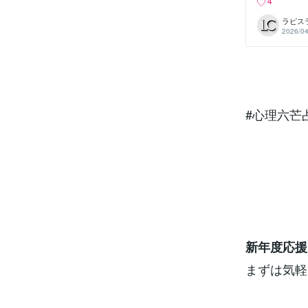
4
料：「心理テ
スト逆境耐性
ラピス
星術監修：心
2026/04
が恋に落ちる
割#心理六芒
の潜在意識と才
u.be/7h
の停滞を壊し
を今、書き換えます
outu.be/
新年度応援セ
#心理六芒
との相性診断動画 
#開運 #運
け出し輝かせ
s://yout
新年度応援
まずは気軽