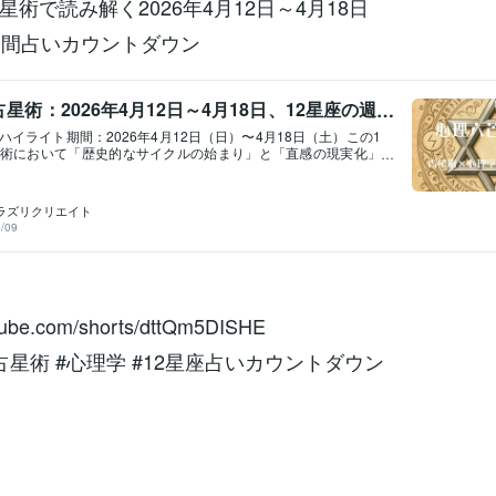
術で読み解く2026年4月12日～4月18日
週間占いカウントダウン
星術：2026年4月12日～4月18日、12星座の週
ハイライト期間：2026年4月12日（日）〜4月18日（土）この1
術において「歴史的なサイクルの始まり」と「直感の現実化」
非常に濃密な期間となります。特に、新しい時代の幕開けを象
海王星の牡羊座での接近がピークに向かい、さらには「魂の傷
司るキロンのカズィミ（太陽との重なり）が起こるなど、精神
ラズリクリエイト
にも大きな転換点となるでしょう。今週のメインテーマ牡羊座
/09
による「刷新」今週、主要な天体の多くが、12星座のトップバ
牡羊座に集まります。これは「過去を脱ぎ捨て、未知の領域へ
い衝動を意味します。4月12日（日）：火星と海王星の合週の始
行動を司る火星が、夢と幻想を司る海王星と牡羊座で重なりま
常に鋭くなり、目に見えないインスピレーションを行動に移す
ます。ただし、エネルギーが拡散しやすいため、「何のために
utube.com/shorts/dttQm5DISHE
いう明確な意図を持つことが大切です。4月16日（木）：キロ
（太陽とキロンの合）牡羊座26度付近で、太陽とキロンがぴっ
占星術 #心理学 #12星座占いカウントダウン
ます。自分の弱点や「過去の痛み」が、実は「独自の強み」で
づかされるような出来事が起こるかもしれません。コンプレッ
るのではなく、それを個性として受け入れることで、深い自己
る日です。時代を動かす「土星と海王星」の接近2026年最大の
る、土星と海王星のコンジャンクション（重なり）が、今週さ
を強めます。土星: 秩序、責任、現実、制限海王星: 理想、夢、