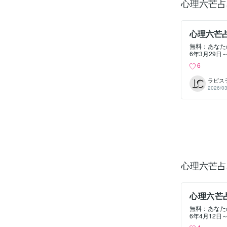
心理六芒占
#運気アップ
心理六芒
無料：あなた
6年3月29日～
orts/Ce
6
料：「心理テ
スト逆境耐性
ラピス
星術監修：心
2026/03
が恋に落ちる
ト新年度応援
知る一歩を。動画 
理解 新年度
す総合運・全体運
1DWW8ykA動
転 #可能性
トのご紹介パワー
パワースポッ
っている本当
心理六芒占
の解像度を上げる動画
心理六芒
係
無料：あなた
6年4月12日～
horts/dt