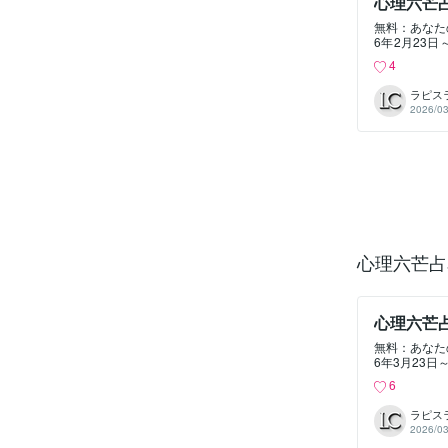
心理六芒
無料：あなた
6年2月23
理学 #12
4
の融合心理六
監修：心理テ
ラピス
敵」診断心理
2026/03
心理六芒占星
愛心理テスト
せんか？https:/
占星術 #恋
い本当の理由
設計します。ht
み #自己肯
と理由があり
https://y
の不安解消期
心理六芒占
いうより、人生の
U#潜在能力 
心理六芒
無料：あなた
6年3月23日
理学 #12
6
の融合心理六
理六芒占星術
ラピス
心理テスト心
2026/03
#今週の運勢