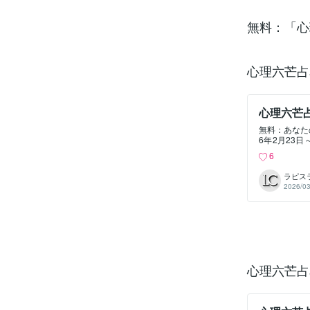
無料：「心
心理六芒占
心理六芒
無料：あなた
6年2月23
理学 #12
6
の融合心理六
監修：心理テ
ラピス
敵」診断心理
2026/03
心理六芒占星
に、自分の恋愛のク
outu.be/
額：🧠 人
星術で、あなたの
心理六芒占星
いのかな…」
なたの“進むべき道
心理六芒占
ル鑑定 #人
の潜在意識と
覚。https:/
時、日本を誰