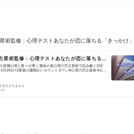
自分を知る一歩を。動画 https://youtu.be/7hOjlqs2NNU#潜
能開花 #自己理解 新年度セール：現状の停滞を壊し、望む未来を
寄せます総合運・全体運鑑定で運命を今、書き換えます動画：1
tu.be/gL21DWW8ykA動画：2 https://youtu.be/6NOLzB9iUhA#心理
#人生好転 #可能性開花 #望む未来へ新年度セール：あなたに最適
トのご紹介パワースポットとの相性診断動画 https://youtu.be/
R-Oo#パワースポット #相性診断 #開運 #運気アップ #吉方位新年度
ている本当の才能を見つけ出し輝かせます 才能を輝かせる開運
を上げる動画 https://youtu.be/DW7KfjVIdQI#占い #鑑定 #
星術監修：心理テストあなたが恋に落ちる「きっかけ
自己分析 #運気アップ「非常時、日本を誰が守るのか」ラピスラズ
占星術監修：心理テストあなたが恋に落ちる
け」は？
の深層心理と星々が導く運命の扉心理六芒占星術で読み解く202
～3月29日12星座の週間占いカウントダウン#心理六芒占星術 #心
星座占いカウントダウン無料：「心理テスト」 心理学×六芒占星術
芒占星術監修：心理テスト逆境耐性心理六芒占星術監修：心理
耐えるには心理六芒占星術監修：心理テスト至福の結婚像http
ラズリクリエイト
ala.com/blogs/3856928/712804#心理六芒占星術 #心理テスト #恋愛
/20
年度セール：あなたの潜在意識と才能を鑑定まずは気軽に、自
画 https://youtu.be/7hOjlqs2NNU#潜在能力 #才能開花 #
年度セール：現状の停滞を壊し、望む未来を強制的に引き寄せま
鑑定で運命を今、書き換えます動画：1 https://youtu.be/gL2
画：2 https://youtu.be/6NOLzB9iUhA#心理六芒占星術 #人生好
開花 #望む未来へ新年度セール：あなたに最適なパワースポットの
ットとの相性診断動画 https://youtu.be/YFNs2euR-Oo#パワ
#相性診断 #開運 #運気アップ #吉方位新年度セール：眠っている
見つけ出し輝かせます 才能を輝かせる開運方法：未来の解像度
tps://youtu.be/DW7KfjVIdQI#占い #鑑定 #才能開花 #自己分析