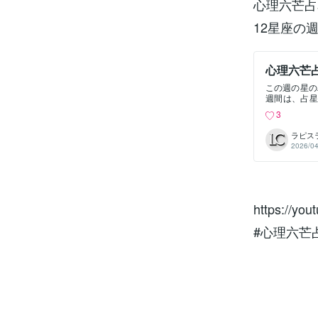
心理六芒占星
12星座の
心理六芒占
間占い
この週の星の
週間は、占星
が交差する、
3
徴する土星と
と癒やし」を
ラピス
的にも社会的
2026/04
のエネルギー
ッターである
踏み出す」強
まり、情熱と
す。直感が非
力が湧いてき
https://yo
動くのか」と
ン・カズィミ
#心理六芒
たりと重なり
あることに気
クスを克服す
肯定へと繋が
トピックであ
らにその影響
精神性、境