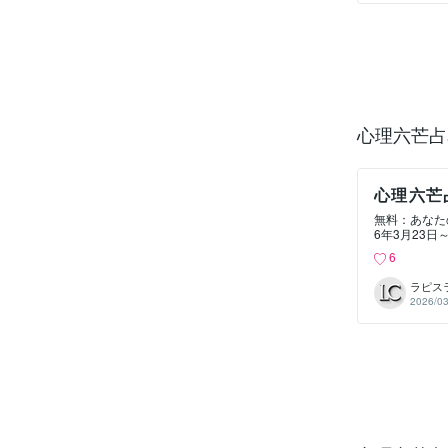
定まずは気軽に、
在能力 #才
強制的に引き
https://you
六芒占星術 
なパワースポッ
YFNs2eu
セール：眠っ
方法：未来の解像度
心理六芒占
才能開花 #
リクリエイ
心理六芒
「きっか
無料：あなた
6年3月23日
理学 #12
6
の融合心理六
テスト寒さに
ラピス
s://cocon
2026/03
心理テスト新
分を知る一歩を。動
自己理解 新
す総合運・全体運
1DWW8ykA動
転 #可能性
ご紹介パワースポ
ースポット 
本当の才能を
を上げる動画 ht