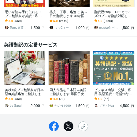
思いが読み手に伝わる！
格安、丁寧、迅速に 英⇔
翻訳歴25年｜ローカライ
プロ翻訳家が英訳・和訳
日の翻訳します 30か国世
ズのプロが翻訳対応しま
します 実績多数！国内外
界を飛び回った経験を活
す 翻訳を超えたローカラ
5.0
(569)
5.0
(2419)
5.0
(2093)
で実務翻訳歴10年！高品
かし、あなたと世界を繋
イゼーションで自然な表
1,500
1,000
1,500
質・安価・高い信頼性
ぎます
現に仕上げます
Tomo＠英語翻訳家
ウッCィー
musicofmyheart
円
円
円
英語翻訳の定番サービス
英検1級プロ翻訳家が日本
同人作品を日本語→英語
ビジネス商談・交渉、私
語⇆英語迅速に翻訳します
に翻訳します 帰国子女が
用 英語通訳・電話代行し
プロ品質でスピーディー
あなたの同人作品を英訳
ます ●大手外資系勤務・
5.0
(560)
4.9
(70)
5.0
(57)
な翻訳サービス
アメリカ在住経験11年の
2,000
1,500
4,500
プロがサポート●
by Sarah
かのう1900
ノア・Noa
円
円
円