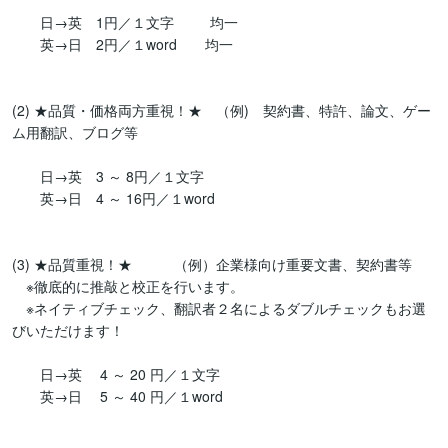
　　日→英　1円／１文字　　  均一

　　英→日　2円／１word　　均一

(2) ★品質・価格両方重視！★　（例)　契約書、特許、論文、ゲー
ム用翻訳、ブログ等

　　日→英　3 ～ 8円／１文字

　　英→日　4 ～ 16円／１word

(3) ★品質重視！★　　　（例）企業様向け重要文書、契約書等

　※徹底的に推敲と校正を行います。

　※ネイティブチェック、翻訳者２名によるダブルチェックもお選
びいただけます！

　　日→英 　4 ～ 20 円／１文字

　　英→日　 5 ～ 40 円／１word
