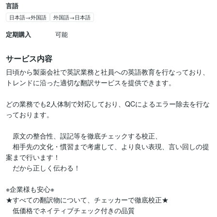
言語
日本語→外国語
外国語→日本語
定期購入
可能
サービス内容
日頃から製薬会社で英訳業務と社員への英語教育を行なっており、
トレンドに沿った適切な翻訳サービスを提供できます。

どの業務でも2人体制で対応しており、QCによるエラー除去を行な
っております。

　原文の整合性、誤記等を徹底チェックする校正、

　相手先の文化・慣習まで考慮して、より良い表現、言い回しの提
案まで行います！

　だから正しく伝わる！

※企業様も安心※

★すべての翻訳物について、チェッカーで徹底校正★

　低価格でネイティブチェック付きの品質
