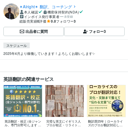
✴︎Alright✴︎ 翻訳、コーチング
本人確認
機密保持契約(NDA)
インボイス発行事業者
未登録
総販売実績
0
評価
0.0
フォロワー
3
出品者に質問
フォロー
3
スケジュール
2025年4月より稼働していきます！よろしくお願いします✨
英語翻訳の関連サービス
英語翻訳・校正 (全ジャン
完璧な英文にイギリス人
翻訳歴25年｜ローカライ
ル、専門分野可)します ●
プロが校正・リライトし
ズのプロが翻訳対応しま