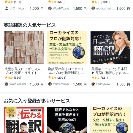
高品質 | ネイティブレベル
ます プロ歴40年！伝わる
す 翻訳を超えたローカラ
5.0
(521)
5.0
(560)
5.0
(2093)
のプロが日英翻訳サポー
だけでなく、読む人を惹
イゼーションで自然な表
1,000
1,500
1,500
ト●
きつける英文に。
現に仕上げます
ノア・Noa
WordWizard
musicofmyheart
円
円
円
英語翻訳の人気サービス
完璧な英文にイギリス人
翻訳歴25年｜ローカライ
英語ネイティブが日本語
プロが校正・リライトし
ズのプロが翻訳対応しま
▶ 英語に翻訳します ネイ
ます プロ歴40年！伝わる
す 翻訳を超えたローカラ
ティブの翻訳 + TOEIC970
5.0
(560)
5.0
(2093)
5.0
(621)
だけでなく、読む人を惹
イゼーションで自然な表
点の日本人がチェック
1,500
1,500
1,500
きつける英文に。
現に仕上げます
WordWizard
musicofmyheart
StudyNow
円
円
円
お気に入り登録が多いサービス