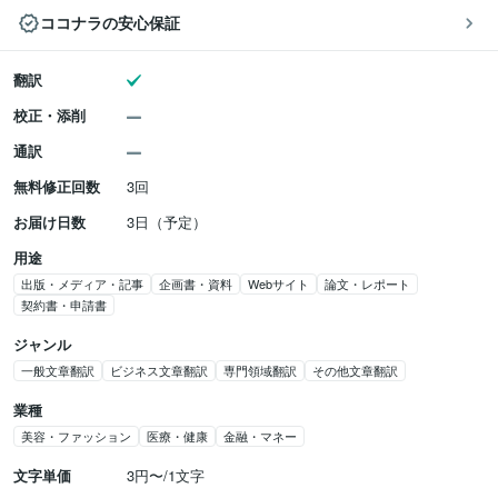
ココナラの安心保証
翻訳
校正・添削
通訳
無料修正回数
3回
お届け日数
3日（予定）
用途
出版・メディア・記事
企画書・資料
Webサイト
論文・レポート
契約書・申請書
ジャンル
一般文章翻訳
ビジネス文章翻訳
専門領域翻訳
その他文章翻訳
業種
美容・ファッション
医療・健康
金融・マネー
文字単価
3円〜/1文字