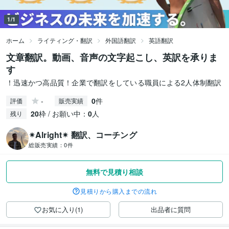
1/1
ホーム
ライティング・翻訳
外国語翻訳
英語翻訳
文章翻訳。動画、音声の文字起こし、英訳を承りま
す
！迅速かつ高品質！企業で翻訳をしている職員による2人体制翻訳
-
0
件
評価
販売実績
20
枠 / お願い中：
0
人
残り
✴︎Alright✴︎ 翻訳、コーチング
総販売実績：
0件
無料で見積り相談
見積りから購入までの流れ
お気に入り(1)
出品者に質問