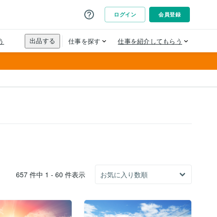
657 件中 1 - 60 件表示