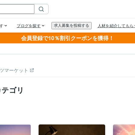
会員登録で10％割引クーポンを獲得！
ツマーケット
カテゴリ