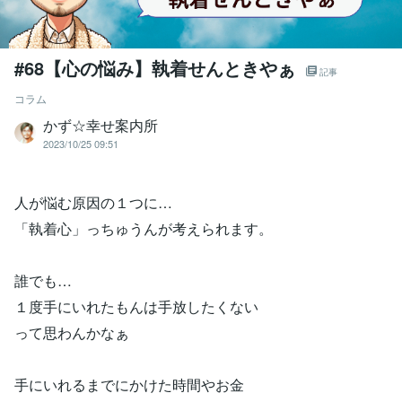
#68【心の悩み】執着せんときやぁ
記事
コラム
かず☆幸せ案内所
2023/10/25 09:51
人が悩む原因の１つに…
「執着心」っちゅうんが考えられます。
誰でも…
１度手にいれたもんは手放したくない
って思わんかなぁ
手にいれるまでにかけた時間やお金