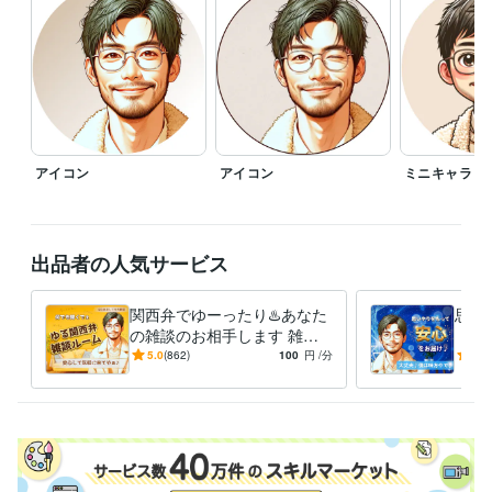
✅ブログ書いてます

（2026年1月現在　約470記事）

✅コンテンツ一覧になります↓

https://coconala.com/blogs/524717/628046

ーーーーーーーーーーーーーーー

⭐️関西弁に抵抗があればおっしゃってください。

アイコン
アイコン
ミニキャラ
　標準語でがんばってみます^_^

⭐️事前にお名前・ニックネーム等教えて

　頂けるとお話ししやすいと思います

出品者の人気サービス
　僕の事は「かず」「かずくん」など

　呼びやすいよう呼んで頂ければと思います

関西弁でゆーったり♨️あなた
思い
⭐️敬語・タメ口等　ご希望をおっしゃってください

の雑談のお相手します 雑
「安
談・相談・お試し…何でもO
安の
5.0
(862)
100
円
/分
5.0
⭐️その他ご質問等ございましたら

K☘️一緒に心温まる時間にし
てや
　お気軽にメッセージ頂ければと思います

よ〜
で✨
よろしくお願いします✨
経験職種
経営・マネジメント / 経営者・CEO・COO
経験年数 : 25年