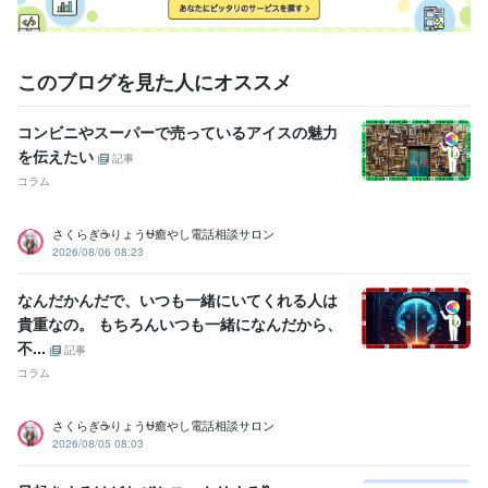
人事 / 人材開発・人材育成・研修
経験年数 : 22年
ライフスタイル・その他 / 美容師・ネイリスト・美容家
経験年数 : 3
6年
ライフスタイル・その他 / カウンセラー・コーチ
経験年数 : 2年
このブログを見た人にオススメ
職歴
コンビニやスーパーで売っているアイスの魅力
美容室勤務
2000年3月 ~ 現在
を伝えたい
店長就任
2000年3月 ~ 2005年2月
記事
ヨーロッパ留学
2005年3月 ~ 2005年9月
コラム
美容室創業
2006年2月 ~ 現在
研修講師
2000年3月 ~ 現在
さくらぎ☕りょう⛎癒やし電話相談サロン
美容室2店舗目出店
2010年11月 ~ 現在
2026/08/06 08:23
美容室3店舗目出店
2012年2月 ~ 現在
FC展開
2010年3月 ~ 現在
なんだかんだで、いつも一緒にいてくれる人は
執筆活動
2022年9月 ~ 2022年10月
2022年12月 ~ 2023年2月
貴重なの。 もちろんいつも一緒になんだから、
心理カウンセラー
2023年3月 ~ 現在
不...
記事
ココナラ相談員
2023年7月 ~ 現在
コラム
受賞歴
Amazonkindleにて電子書籍2冊目出版
Amazonkindleにて電子書籍1
さくらぎ☕りょう⛎癒やし電話相談サロン
冊目出版
研修講師開始
人気者の「聞く力」
「幸せ」って何なん？
2026/08/05 08:03
☆令和版　美容室攻略マニュアル
イキイキ社員が育つ「3つの方
法」
幸せのロードマップ（ワークシート）
なぜか好かれる人　なぜ