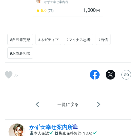
かず☆幸せ案内所
1,000
5.0
円
(73)
#自己肯定感
#ネガティブ
#マイナス思考
#自信
#お悩み相談
35
一覧に戻る
かず☆幸せ案内所
本人確認
機密保持契約(NDA)