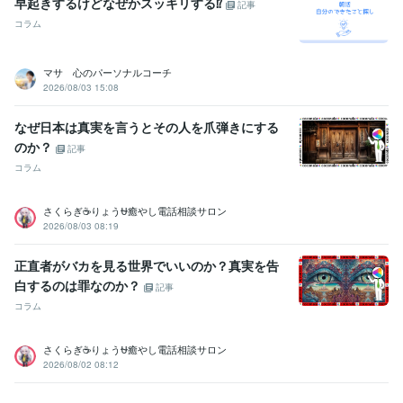
早起きするけどなぜかスッキリする⁉️
記事
か嫌われる人
「変わりたい」と考えてる人へ
心が楽になる意識　〜
コラム
51対49〜
続・人気者の「聞く力」
うまいこといかのはあんたのせ
いや
電話相談で「選ばれる人になる！」
マサ 心のパーソナルコーチ
ビジネス・クリエイティブツール
2026/08/03 15:08
Excel:20年
Word:20年
PowerPoint:20年
WordPress:3年
PowerDirector:10年
Canva:0年
なぜ日本は真実を言うとその人を爪弾きにする
のか？
得意分野
記事
悩み相談・カウンセリング
⭐️雑談・相談・世間話し
⭐️これまでのご
コラム
相談について
⭐️人間関係
⭐️ネガティブ・マイナス思考
⭐️愛情もって
安心をお届け
⭐️AB型双子座の見方・捉え方・考え方
⭐️たくさんの失
さくらぎ☕りょう⛎癒やし電話相談サロン
敗経験が僕の引き出し
⭐️自分の長所・強みを活かす考え方
⭐️人生を
2026/08/03 08:19
豊かに！コーチングメニュー各種
⭐️ゆるーい関西弁講座
雑談
相談
世間話
自己肯定感
自信
ネガティブ
マイナス思考
正直者がバカを見る世界でいいのか？真実を告
電話相談
コーチング
住まい・美容・生活相談
⭐️男女、髪のお悩みにお答えします
⭐️美容
白するのは罪なのか？
記事
室の過ごし方
⭐️美容師と楽しく雑談
コラム
#美容師
#美容室
#髪のお悩み
#ヘアケア
#シャンプー選び
#コミュニケーション
#電話相談
#ビデオチャット
さくらぎ☕りょう⛎癒やし電話相談サロン
2026/08/02 08:12