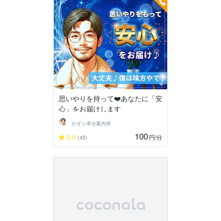
思いやりを持って❤️あなたに「安
心」をお届けします
かず☆幸せ案内所
100
5.0
円
/分
(45)