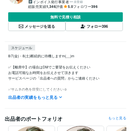
インボイス発行事業者
未登録
総販売実績
1,346
評価
5.0
フォロワー
396
無料で見積り相談
メッセージを送る
フォロー
396
スケジュール
8/7(金)・8(土)断続的に待機しますm(__)m

✅【離席中】の場合はDMでご要望をお伝えください

お電話可能なお時間をお伝えさせて頂きます

サービスページの「出品者への質問」からご連絡ください

✅サムネの色を目安にしてください☺️

　・オールジャンルで話す関西弁で雑談は「黄色」

出品者の実績をもっと見る
　・思いやりを感じて安心したい時は「青」

　・優しく愛ある（厳しい？）アドバイスが必要な時は「赤」

✅ご要望頂ければ深夜・早朝も可能です

出品者のポートフォリオ
もっと見る
（DMでお問い合わせください）
