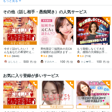
もっと見る
その他（話し相手・愚痴聞き）の人気サービス
今すぐ相談可能
今すぐ話がしたい！ そ
男性限定♡福岡弁の元CA
もう我慢しなくて大丈
んなあなたの希望叶えま
が秘密のお話聞きます 雑
夫。感情の大掃除お手伝
す 今日あったことから深
談・趣味・恋愛・性の悩
いします 怒り/イライラ/モ
5.0
(5849)
5.0
(59)
5.0
(719)
刻な悩みまで☆何でも打
みなど…な〜んでも聞く
ヤモヤ/ストレス/焦り/感情
500
100
100
ち明けてください。
けんね！
爆発/本音
はしもと ゆっこ♡救急こころの相談室
すみれ✈️福岡弁の元CA
かよ❤️明日が少し楽しみになる場所
円
/分
円
/分
円
/分
お気に入り登録が多いサービス
今すぐ相談可能
予約受付中
予約受付中