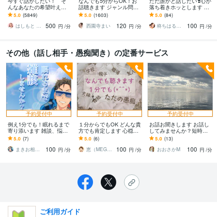
今すぐ話がしたい！ そ
なんでも5分からOK！お
ただ誰かと話したい❣️心が
んなあなたの希望叶えま
話聴きます ジャンル問わ
落ち着きホッとします い
す 今日あったことから深
ずただちょっとだけ誰か
ますぐ話す/雑談/愚痴/何で
5.0
(5849)
5.0
(1603)
5.0
(84)
刻な悩みまで☆何でも打
と話したい人待ってます♪
も/結婚/恋愛/悩み/繊細
500
120
100
ち明けてください。
はしもと ゆっこ♡救急こころの相談室
西園寺まい
柊ちはる❤️主婦のお悩み相談Room❤️
円
/分
円
/分
円
/分
その他（話し相手・愚痴聞き）の定番サービス
予約受付中
予約受付中
予約受付中
例え1分でも！眠れるまで
１分からでもOK どんな貴
お話お聞きします お話し
寄り添います 雑談、悩
方でも肯定します 心穏や
してみませんか？短時間O
み、愚痴、どんな話で
かな生活を応援いたしま
K
5.0
(7)
5.0
(6)
5.0
(13)
も！！
す
100
100
100
まきお相談室 愚痴、相談、話相手！
恵（MEGUMI☆）
おおさかM
円
/分
円
/分
円
/分
ご利用ガイド