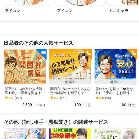
Amazonkindleにて電子書籍2冊目出版
Amazonkindleにて電子書籍1冊目出
版
研修講師開始
人気者の「聞く力」
「幸せ」って何なん？
☆令和版　
アイコン
アイコン
ミニキャラ
美容室攻略マニュアル
イキイキ社員が育つ「3つの方法」
幸せのロードマ
ップ（ワークシート）
なぜか好かれる人　なぜか嫌われる人
「変わりた
い」と考えてる人へ
心が楽になる意識　〜51対49〜
続・人気者の「聞く
力」
うまいこといかのはあんたのせいや
電話相談で「選ばれる人にな
る！」
出品者のその他の人気サービス
ビジネス・クリエイティブツール
Excel:20年
Word:20年
PowerPoint:20年
WordPress:3年
PowerDirector:10年
Canva:0年
得意分野
悩み相談・カウンセリング
⭐️雑談・相談・世間話し
⭐️これまでのご相談に
離席中
離席中
ついて
⭐️人間関係
⭐️ネガティブ・マイナス思考
⭐️愛情もって安心をお届け
関西弁にふれたい人大歓
関西弁でゆーったり♨️あな
思いやりを持って❤️あな
迎❣️楽しい講座を開きます
たの雑談のお相手します
たに「安心」をお届けし
⭐️AB型双子座の見方・捉え方・考え方
⭐️たくさんの失敗経験が僕の引き出
ゆるーい関西弁の僕が…
雑談・相談・お試し…何
ます 不安のあるあなた
5.0
(101)
5.0
(862)
5.0
(45)
し
⭐️自分の長所・強みを活かす考え方
⭐️人生を豊かに！コーチングメニュ
優し〜く関西弁を伝授す
でもOK☘️一緒に心温まる
へ…！安心してや☘️親身
2,500
100
100
る講座やでぇ⤴️
時間にしよ〜
に聞くで✨応えるで✨
ー各種
⭐️ゆるーい関西弁講座
円
/30分
円
/分
円
/分
雑談
相談
世間話
自己肯定感
自信
ネガティブ
マイナス思考
電話相談
コーチング
その他（話し相手・愚痴聞き）の関連サービス
住まい・美容・生活相談
⭐️男女、髪のお悩みにお答えします
⭐️美容室の過
ごし方
⭐️美容師と楽しく雑談
#美容師
#美容室
#髪のお悩み
#ヘアケア
#シャンプー選び
#コミュニケーション
#電話相談
#ビデオチャット