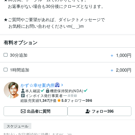
　お返事がない場合も30分後にクローズとなります。

★ご質問やご要望があれば、ダイレクトメッセージで

    お気軽にお問い合わせくださいm(_ _)m
有料オプション
＋
1,000円
30分追加
＋
2,000円
1時間追加
かず☆幸せ案内所
本人確認
機密保持契約(NDA)
インボイス発行事業者
未登録
総販売実績
1,347
評価
5.0
フォロワー
396
出品者に質問
フォロー
396
スケジュール