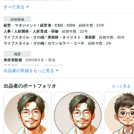
すべて見る
経験職種
経営・マネジメント / 経営者・CEO・COO
経験年数 : 25年
人事 / 人材開発・人材育成・研修
経験年数 : 22年
ライフスタイル・その他 / 美容師・ネイリスト・美容家
経験年数 : 36年
ライフスタイル・その他 / カウンセラー・コーチ
経験年数 : 2年
職歴
美容室勤務
2000年3月 ~ 現在
店長就任
2000年3月 ~ 2005年2月
出品者の実績をもっと見る
ヨーロッパ留学
2005年3月 ~ 2005年9月
美容室創業
2006年2月 ~ 現在
研修講師
2000年3月 ~ 現在
出品者のポートフォリオ
もっと見る
美容室2店舗目出店
2010年11月 ~ 現在
美容室3店舗目出店
2012年2月 ~ 現在
FC展開
2010年3月 ~ 現在
執筆活動
2022年9月 ~ 2022年10月
2022年12月 ~ 2023年2月
心理カウンセラー
2023年3月 ~ 現在
ココナラ相談員
2023年7月 ~ 現在
受賞歴