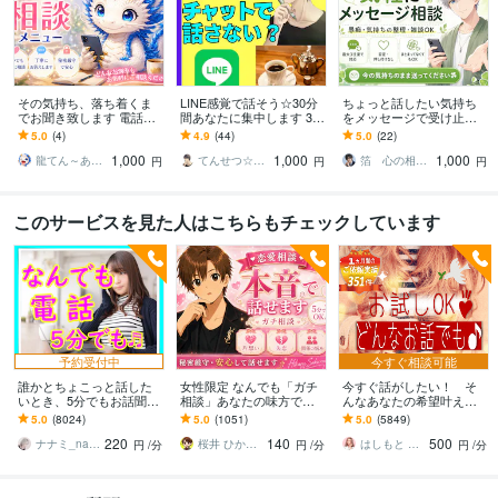
その気持ち、落ち着くま
LINE感覚で話そう☆30分
ちょっと話したい気持ち
でお聞き致します 電話が
間あなたに集中します 30
をメッセージで受け止め
苦手な方の為のチャット
分間無制限/相談/愚痴/雑
ます 愚痴・雑談・まとま
5.0
(4)
4.9
(44)
5.0
(22)
メニュー。龍tenにお話し
談/暇潰し/話し相手などな
らない気持ちも大丈夫
1,000
1,000
1,000
てね。
ど
龍てん～あなたの魂の羅針盤
てんせつ☆最適ライフをサポートする
箔 心の相談室
円
円
円
このサービスを見た人はこちらもチェックしています
予約受付中
今すぐ相談可能
誰かとちょこっと話した
女性限定 なんでも「ガチ
今すぐ話がしたい！ そ
いとき、5分でもお話聞き
相談」あなたの味方で話
んなあなたの希望叶えま
ます 疲れた～、でもカウ
ます 男性目線で、あなた
す 今日あったことから深
5.0
(8024)
5.0
(1051)
5.0
(5849)
ンセリングじゃない、な
の恋の“答え”を言葉にしま
刻な悩みまで☆何でも打
220
140
500
んとなく雑談聞いて～
す。
ち明けてください。
ナナミ_nanami
桜井 ひかる｜経験豊富の恋愛相談室
はしもと ゆっこ♡救急こころの相談室
円
/分
円
/分
円
/分