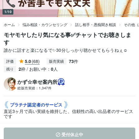
1/10
ホーム
悩み相談・カウンセリング
話し相手・愚痴聞き相談
その他（
モヤモヤしたり気になる事✅チャットでお聴きしま
す
誰かに話すと楽になるで✨30分しっかり聴かせてもらうねぇ☺️
5.0
(68)
73
件
評価
販売実績
2
枠 / お願い中：
0
人
残り
かず☆幸せ案内所
総販売実績：
1,347件
プラチナ認定者の
サービス
直近3ヶ月で高い実績を維持した、信頼性の高い出品者のサービス
です
受付休止中