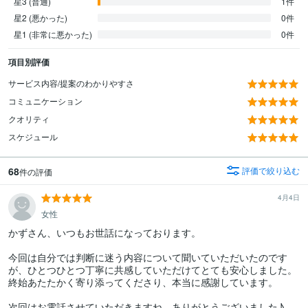
星3 (普通)
1件
星2 (悪かった)
0件
星1 (非常に悪かった)
0件
項目別評価
サービス内容/提案のわかりやすさ
コミュニケーション
クオリティ
スケジュール
68
評価で絞り込む
件の評価
4月4日
女性
かずさん、いつもお世話になっております。

今回は自分では判断に迷う内容について聞いていただいたのです
が、ひとつひとつ丁寧に共感していただけてとても安心しました。

終始あたたかく寄り添ってくださり、本当に感謝しています。

次回はお電話させていただきますね。ありがとうございました♪