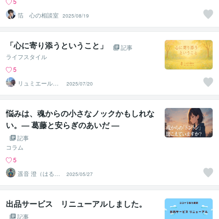
5
箔 心の相談室
2025/08/19
「心に寄り添うということ」
記事
ライフスタイル
5
リュミエールカ
2025/07/20
ウンセリングル
ームRin
悩みは、魂からの小さなノックかもしれな
い。― 葛藤と安らぎのあいだ ―
記事
コラム
5
遥音 澄（はる
2025/05/27
ね・すみ）
出品サービス リニューアルしました。
記事