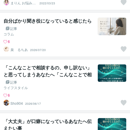
まりん お悩み解
2022/03/23
決
自分ばかり聞き役になっていると感じたら
記事
コラム
6
泉 るちあ
2026/07/20
「こんなことで相談するの、申し訳ない」
と思ってしまうあなたへ「こんなことで相
談するの、申し訳ない」と思ってしまうあ
記事
なたへ
ライフスタイル
6
Sho904
2026/06/17
「大丈夫」が口癖になっているあなたへ伝
えたい事