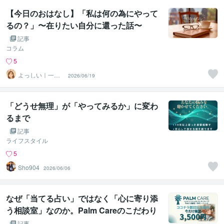
【今日のおはなし】「私は何の為にやって
るの？」〜在りたい自分に還った話〜
記事
コラム
5
よっしい｜一緒
2026/06/19
に整える傾聴
「どうせ無理」が「やってみるか」に変わ
るまで
記事
ライフスタイル
5
Sho904
2026/06/06
なぜ「当てる占い」ではなく「心に寄り添
う相談室」なのか。Palm Careのこだわり
記事