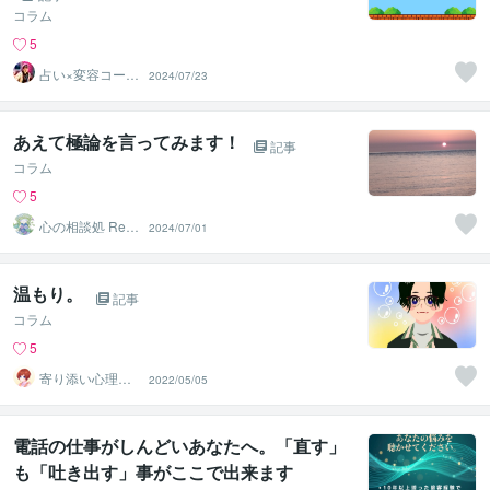
コラム
5
占い×変容コー
2024/07/23
チ KIKUちゃん
あえて極論を言ってみます！
記事
コラム
5
心の相談処 Rep
2024/07/01
os（るぽ）
温もり。
記事
コラム
5
寄り添い心理カ
2022/05/05
ウンセラー＠た
ゃ
電話の仕事がしんどいあなたへ。「直す」
も「吐き出す」事がここで出来ます