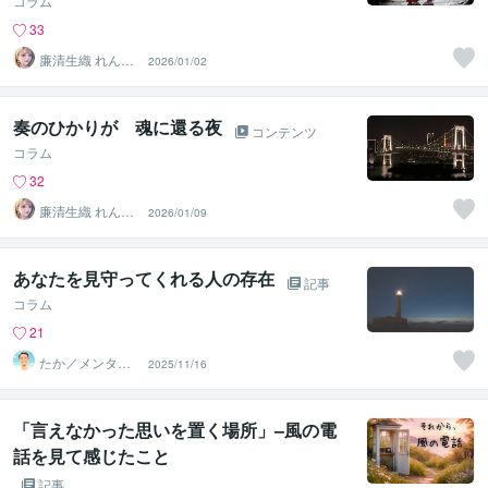
コラム
33
廉清生織 れんせ
2026/01/02
い さき
奏のひかりが 魂に還る夜
コンテンツ
コラム
32
廉清生織 れんせ
2026/01/09
い さき
あなたを見守ってくれる人の存在
記事
コラム
21
たか／メンタル
2025/11/16
パートナー
「言えなかった思いを置く場所」–風の電
話を見て感じたこと
記事