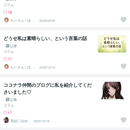
コラム
18
ちーさん✨ほっ
2026/03/09
こりの間の人
どうせ私は素晴らしい、という言葉の話
記事
コラム
17
ちーさん✨ほっ
2025/12/14
こりの間の人
ココナラ仲間のブログに私を紹介してくだ
さいました♡
記事
コラム
17
美結♡みゆ
2023/10/15