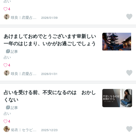
生」
占い
4
咲良｜恋愛占い
2026/01/09
心導師
あけましておめでとうございます🌸新しい
一年のはじまり、いかがお過ごしでしょう
か。
記事
占い
4
咲良｜恋愛占い
2026/01/01
心導師
占いを受ける前、不安になるのは おかし
くない
記事
占い
4
佑衣｜セラピス
2025/12/23
ト×ルノルマン占