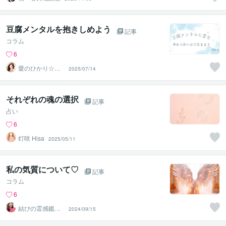
豆腐メンタルを抱きしめよう
記事
コラム
6
愛のひかり☆ヒ
2025/07/14
ーラー
それぞれの魂の選択
記事
占い
6
灯咲 Hisa
2025/05/11
私の気質について♡
記事
コラム
6
結びの霊感鑑定
2024/09/15
士♡心の守護者
優真（ゆうま