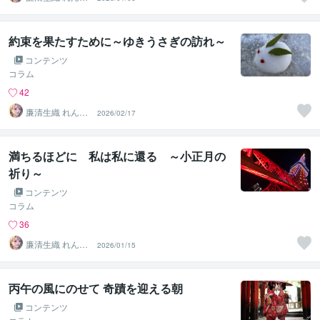
い さき
約束を果たすために～ゆきうさぎの訪れ～
コンテンツ
コラム
42
廉清生織 れんせ
2026/02/17
い さき
満ちるほどに 私は私に還る ～小正月の
祈り～
コンテンツ
コラム
36
廉清生織 れんせ
2026/01/15
い さき
丙午の風にのせて 奇蹟を迎える朝
コンテンツ