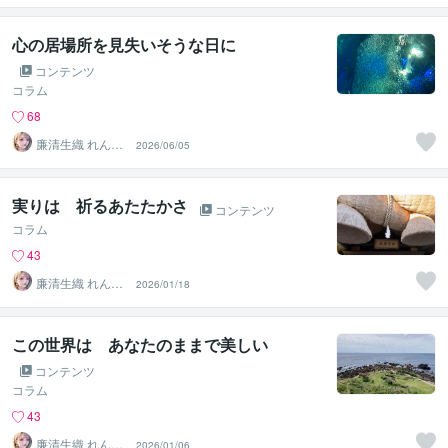
心の居場所を見失いそうな日に
コンテンツ
コラム
68
廉清生織 れんせ
2026/06/05
い さき
実りは 祈るあたたかさ
コンテンツ
コラム
43
廉清生織 れんせ
2026/01/18
い さき
この世界は あなたのままで美しい
コンテンツ
コラム
43
廉清生織 れんせ
2026/01/06