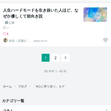
術師
人生ハードモードを生き抜いた人ほど、な
ぜか優しくて前向き説
記事
占い
4
咲良｜恋愛占い
2025/12/15
心導師
1
2
93
件中
1 - 60
件
ホーム
ブログ
「#心に寄り添う」タグ
カテゴリ一覧
コラム