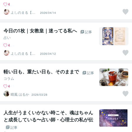
4
よしのまる【タ
2026/04/14
ロットの写真
店】
今日の1枚｜女教皇｜迷ってる私へ
記事
占い
4
よしのまる【タ
2026/04/12
ロットの写真
店】
軽い日も、重たい日も、そのままで
記事
コラム
4
晴風 はるか
2026/03/28
人生がうまくいかない時こそ、魂はちゃん
と成長している〜占い師・心理士の私が伝
えたい「止まっているようで進んでいる人
記事