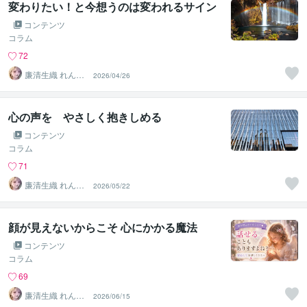
変わりたい！と今想うのは変われるサイン
コンテンツ
コラム
72
廉清生織 れんせ
2026/04/26
い さき
心の声を やさしく抱きしめる
コンテンツ
コラム
71
廉清生織 れんせ
2026/05/22
い さき
顔が見えないからこそ 心にかかる魔法
コンテンツ
コラム
69
廉清生織 れんせ
2026/06/15
い さき