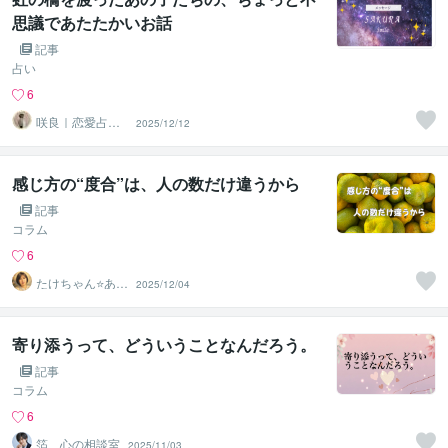
思議であたたかいお話
記事
占い
6
咲良｜恋愛占い
2025/12/12
心導師
感じ方の“度合”は、人の数だけ違うから
記事
コラム
6
たけちゃん⭐あな
2025/12/04
たの魅力を見つ
ける対話人
寄り添うって、どういうことなんだろう。
記事
コラム
6
箔 心の相談室
2025/11/03