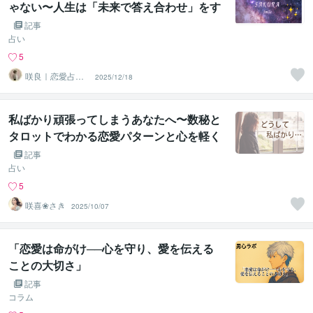
ゃない〜人生は「未来で答え合わせ」をす
る旅〜
記事
占い
5
咲良｜恋愛占い
2025/12/18
心導師
私ばかり頑張ってしまうあなたへ〜数秘と
タロットでわかる恋愛パターンと心を軽く
するヒント〜
記事
占い
5
咲喜❀さき
2025/10/07
「恋愛は命がけ──心を守り、愛を伝える
ことの大切さ」
記事
コラム