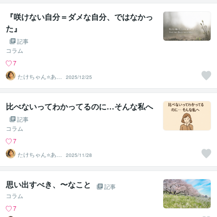
『咲けない自分＝ダメな自分、ではなかっ
た』
記事
コラム
7
たけちゃん⭐あな
2025/12/25
たの魅力を見つ
ける対話人
比べないってわかってるのに…そんな私へ
記事
コラム
7
たけちゃん⭐あな
2025/11/28
たの魅力を見つ
ける対話人
思い出すべき、〜なこと
記事
コラム
7