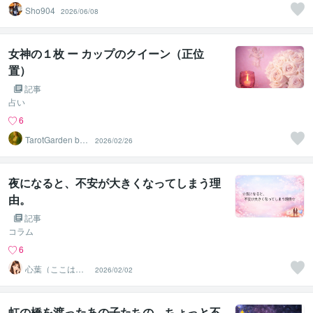
Sho904
2026/06/08
女神の１枚 ー カップのクイーン（正位
置）
記事
占い
6
TarotGarden by
2026/02/26
Aki
夜になると、不安が大きくなってしまう理
由。
記事
コラム
6
心葉（ここは）
2026/02/02
♡
虹の橋を渡ったあの子たちの、ちょっと不