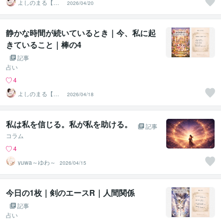
よしのまる【タ
2026/04/20
ロットの写真
店】
静かな時間が続いているとき｜今、私に起
きていること｜棒の4
記事
占い
4
よしのまる【タ
2026/04/18
ロットの写真
店】
私は私を信じる。私が私を助ける。
記事
コラム
4
yuwa～ゆわ～
2026/04/15
今日の1枚｜剣のエースR｜人間関係
記事
占い