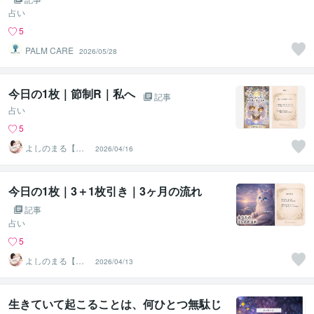
占い
5
PALM CARE
2026/05/28
今日の1枚｜節制R｜私へ
記事
占い
5
よしのまる【タ
2026/04/16
ロットの写真
店】
今日の1枚｜3＋1枚引き｜3ヶ月の流れ
記事
占い
5
よしのまる【タ
2026/04/13
ロットの写真
店】
生きていて起こることは、何ひとつ無駄じ