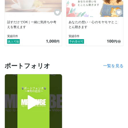
無理に解決したり、答えを出したりはしません。

ただお話を受け取りながら、

一緒に気持ちや考えを整えていきます。

話すだけでOK｜一緒に気持ちや考
あなたの想い・心のモヤモヤとこ
・モヤモヤしている

えを整えます
とん聴きます
・誰かに話したい

・考えを整理したい

0
0
実績
件
実績
件
1,000
100
円
円
/分
購入可能
予約受付可
そんな時に、気軽に使っていただけたら嬉しいです^o^

☆大切にしていること

・否定せず、そのまま受け取ること

ポートフォリオ
一覧を見る
・無理に変えようとしないこと

・安心して話せる空気感

☆スタイル

・チャット／通話どちらもOK

・短時間でも大歓迎

・雑談や愚痴もOK

「ちゃんと話さなきゃ」と思わなくて大丈夫です。

まとまっていなくても、
