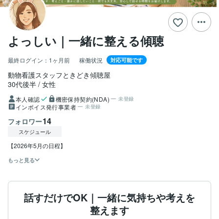
よっしい｜一緒に整える傾聴
最終ログイン：
1ヶ月前
稼働状況
対応可能です
動物看護スタッフときどき傾聴屋
30代後半
女性
本人確認
機密保持契約(NDA)
未登録
インボイス発行事業者
未登録
14
フォロワー
スケジュール
【2026年5月の日程】
もっと見る
話すだけでOK｜一緒に気持ちや考えを
整えます