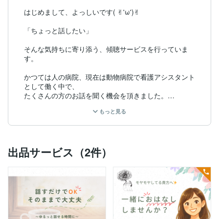
はじめまして、よっしいです( ✌︎'ω')✌︎

「ちょっと話したい」

そんな気持ちに寄り添う、傾聴サービスを行っていま
す。

かつては人の病院、現在は動物病院で看護アシスタント
として働く中で、

たくさんの方のお話を聞く機会を頂きました。

もっと見る
特別なことをしているわけではないのに

「話したらスッキリした」

「なんか元気出た」

出品サービス（2件）
そんな風に言っていただくことが多く、

“話すことそのものに、整う力がある”

と感じるようになりました。

このサービスでは、
