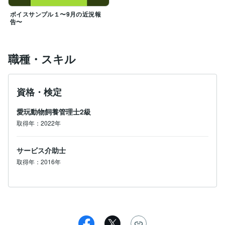
そのままのお気持ちを聴かせて頂ければ嬉しいです。

ボイスサンプル１〜9月の近況報
お話できるのを、楽しみにしています٩( 'ω' )و

告〜
※最新の勤務情報はブログに公開していきますので、そ
職種・スキル
ちらもぜひチェックしてみてください！
資格・検定
愛玩動物飼養管理士2級
取得年：2022年
サービス介助士
取得年：2016年