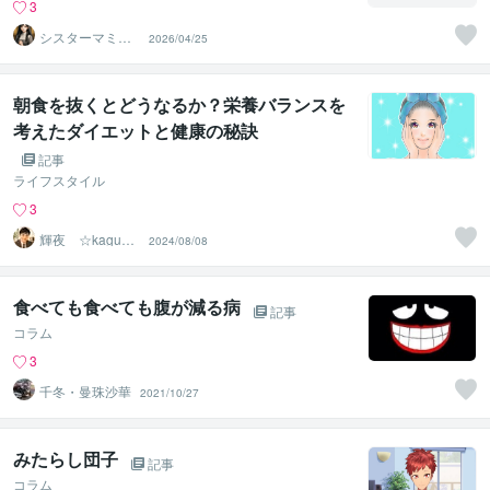
3
シスターマミー
2026/04/25
（まみさんでも
いいですよ）
朝食を抜くとどうなるか？栄養バランスを
考えたダイエットと健康の秘訣
記事
ライフスタイル
3
輝夜 ☆kaguya
2024/08/08
☆
食べても食べても腹が減る病
記事
コラム
3
千冬・曼珠沙華
2021/10/27
みたらし団子
記事
コラム