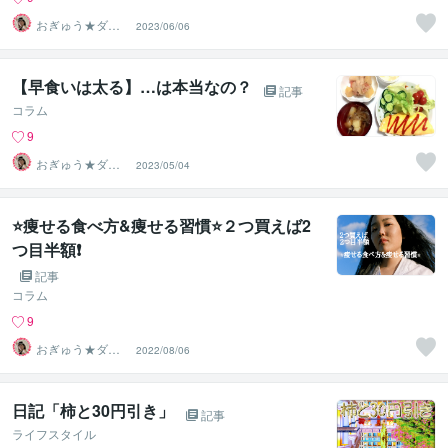
おぎゅう★ダイ
2023/06/06
エットの専門家
【早食いは太る】…は本当なの？
記事
コラム
9
おぎゅう★ダイ
2023/05/04
エットの専門家
⭐️痩せる食べ方&痩せる習慣⭐️２つ買えば2
つ目半額❗️
記事
コラム
9
おぎゅう★ダイ
2022/08/06
エットの専門家
日記「柿と30円引き」
記事
ライフスタイル