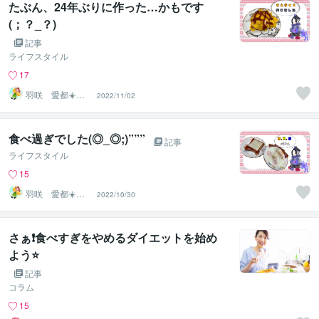
たぶん、24年ぶりに作った…かもです
(；？_？)
記事
ライフスタイル
17
羽咲 愛都☀️ハ
2022/11/02
サキ アイト☀️
食べ過ぎでした(◎_◎;)”””
記事
ライフスタイル
15
羽咲 愛都☀️ハ
2022/10/30
サキ アイト☀️
さぁ❗️食べすぎをやめるダイエットを始め
よう⭐️
記事
コラム
15