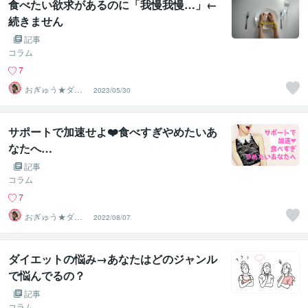
食べたい欲求があるのに「我慢我慢…」←
続きません
記事
コラム
7
おぎゅう★ダイ
2023/05/30
エットの専門家
サポートで加速せよ❤️食べすぎやめたいあ
なたへ…
記事
コラム
7
おぎゅう★ダイ
2022/08/07
エットの専門家
ダイエットの悩み→あなたはどのジャンル
で悩んでるの？
記事
コラム