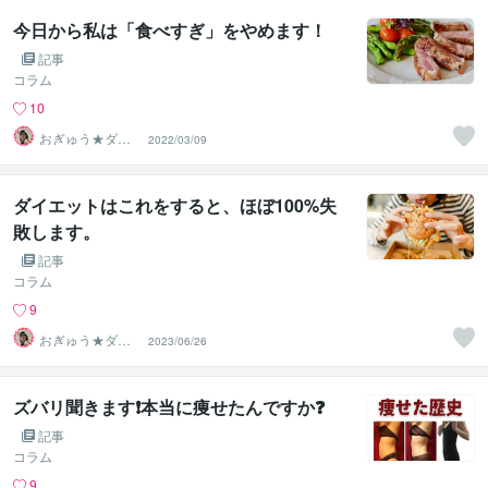
今日から私は「食べすぎ」をやめます！
記事
コラム
10
おぎゅう★ダイ
2022/03/09
エットの専門家
ダイエットはこれをすると、ほぼ100%失
敗します。
記事
コラム
9
おぎゅう★ダイ
2023/06/26
エットの専門家
ズバリ聞きます❗️本当に痩せたんですか❓
記事
コラム
9