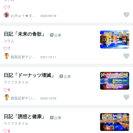
7
おぎゅう★ダイ
2022/06/18
エットの専門家
日記「未来の食欲」
記事
コラム
7
鏡面反射デジタ
2021/12/11
ルアート製作所
（鈴木穣）
日記「ドーナッツ壊滅」
記事
ライフスタイル
6
鏡面反射デジタ
2023/10/25
ルアート製作所
（鈴木穣）
日記「誘惑と健康」
記事
ライフスタイル
6