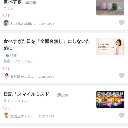
食べすぎ
記事
コラム
6
Sachiko Uchiya
2021/03/01
ma
食べすぎた日を「全部台無し」にしないた
めに
記事
美容・ファッション
5
薬剤師かなえ｜
2026/06/01
痩せたい人の食
事と情報整理
日記「スマイルミスド」
記事
ライフスタイル
5
鏡面反射デジタ
2023/11/22
ルアート製作所
（鈴木穣）