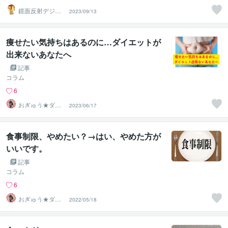
鏡面反射デジタ
2023/09/13
ルアート製作所
（鈴木穣）
痩せたい気持ちはあるのに…ダイエットが
出来ないあなたへ
記事
コラム
6
おぎゅう★ダイ
2023/06/17
エットの専門家
食事制限、やめたい？→はい、やめた方が
いいです。
記事
コラム
6
おぎゅう★ダイ
2022/05/18
エットの専門家