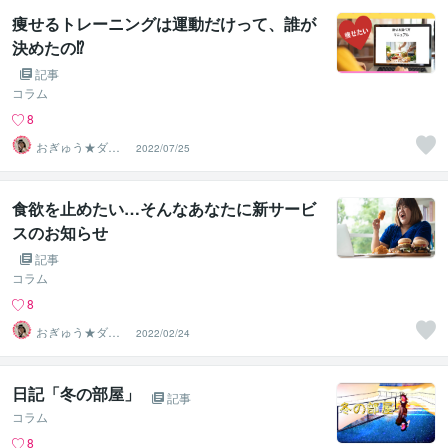
痩せるトレーニングは運動だけって、誰が
決めたの⁉️
記事
コラム
8
おぎゅう★ダイ
2022/07/25
エットの専門家
食欲を止めたい…そんなあなたに新サービ
スのお知らせ
記事
コラム
8
おぎゅう★ダイ
2022/02/24
エットの専門家
日記「冬の部屋」
記事
コラム
8