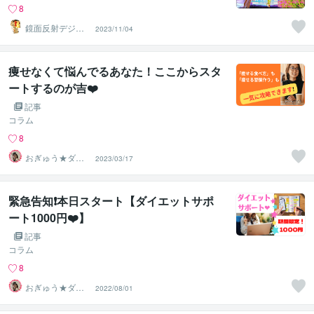
8
鏡面反射デジタ
2023/11/04
ルアート製作所
（鈴木穣）
痩せなくて悩んでるあなた！ここからスタ
ートするのが吉❤️
記事
コラム
8
おぎゅう★ダイ
2023/03/17
エットの専門家
緊急告知❗️本日スタート【ダイエットサポ
ート1000円❤️】
記事
コラム
8
おぎゅう★ダイ
2022/08/01
エットの専門家