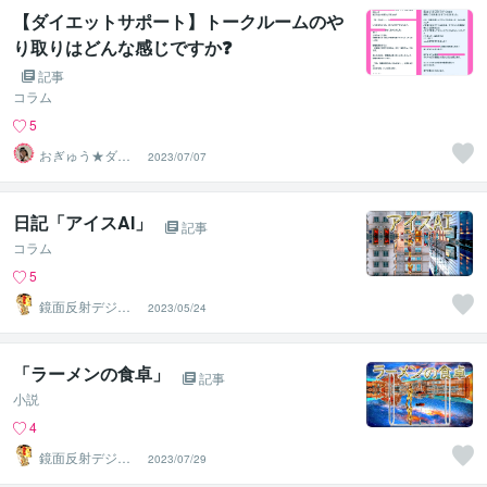
【ダイエットサポート】トークルームのや
り取りはどんな感じですか❓
記事
コラム
5
おぎゅう★ダイ
2023/07/07
エットの専門家
日記「アイスAI」
記事
コラム
5
鏡面反射デジタ
2023/05/24
ルアート製作所
（鈴木穣）
「ラーメンの食卓」
記事
小説
4
鏡面反射デジタ
2023/07/29
ルアート製作所
（鈴木穣）