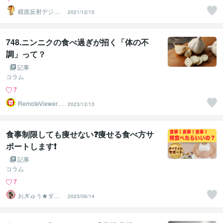
鏡面反射デジタ
2021/12/15
ルアート製作所
（鈴木穣）
748.ニンニクの食べ過ぎが招く「体の不
調」って？
記事
コラム
7
RemoteViewer導
2023/12/13
与✅
食事制限しても痩せない❓痩せる食べ方サ
ポートします❗️
記事
コラム
7
おぎゅう★ダイ
2023/06/14
エットの専門家