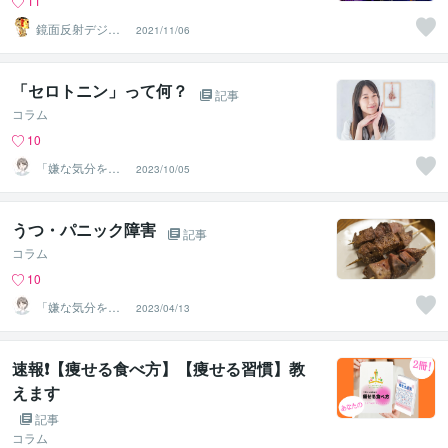
11
鏡面反射デジタ
2021/11/06
ルアート製作所
（鈴木穣）
「セロトニン」って何？
記事
コラム
10
「嫌な気分を切
2023/10/05
り替える」心理
カウンセラー
うつ・パニック障害
記事
コラム
10
「嫌な気分を切
2023/04/13
り替える」心理
カウンセラー
速報❗️【痩せる食べ方】【痩せる習慣】教
えます
記事
コラム