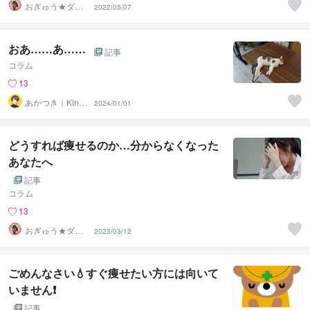
おぎゅう★ダイ
2022/05/07
エットの専門家
おあ……あ……
記事
コラム
13
あかつき｜Kindl
2024/01/01
e本出版中
どうすれば痩せるのか…分からなくなった
あなたへ
記事
コラム
13
おぎゅう★ダイ
2023/03/12
エットの専門家
ごめんなさい💧すぐ痩せたい方には向いて
いません❗️
記事