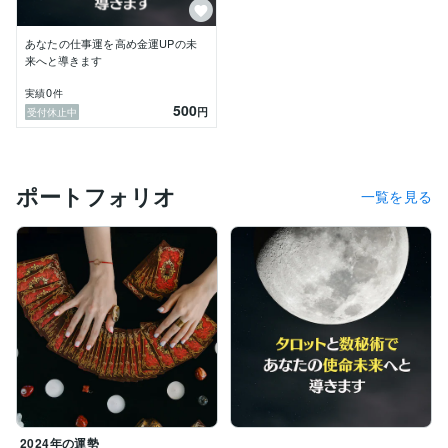
人生において

あなたの仕事運を高め金運UPの未
来へと導きます
0
実績
件
500
円
受付休止中
ポートフォリオ
一覧を見る
2024年の運勢