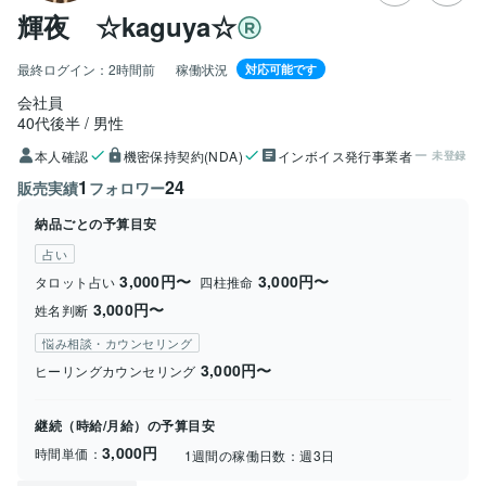
輝夜 ☆kaguya☆
最終ログイン：
2時間前
稼働状況
対応可能です
会社員
40代後半
男性
本人確認
機密保持契約(NDA)
インボイス発行事業者
未登録
1
24
販売実績
フォロワー
納品ごとの予算目安
占い
3,000円〜
3,000円〜
タロット占い
四柱推命
3,000円〜
姓名判断
悩み相談・カウンセリング
3,000円〜
ヒーリングカウンセリング
継続（時給/月給）の予算目安
3,000円
時間単価：
1週間の稼働日数：
週3日