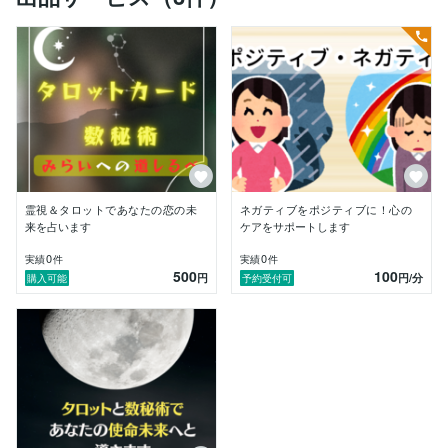
バイスを受けました。

それがきっかけで、自分自身にも幼い時より霊感的なも
のを感じていて

私にも占いの力があるのではないかと思い始めました。

私は勉強し、独自の占い方法を開発しました。

先日、他サイトにて占いの依頼を受けたある女性とのセ
ッションで、感謝される日常の出来事がありました。

彼女は大きな転機を迎え、未来に対する不安と希望を抱
えていました。

私はタロットカードや数秘術を使い、彼女の過去や未来
霊視＆タロットであなたの恋の未
ネガティブをポジティブに！心の
を読み解きました。

来を占います
ケアをサポートします
彼女の返事には、喜びと安心が溢れていました。

0
0
実績
件
実績
件
500
100
円
円
/分
購入可能
予約受付可
私の言葉が彼女に力と希望を与えた瞬間でした。

このようなエネルギーを感じる日々が、私が占をお通し
て進む原動力となっています。

過去に波乱万丈な経験を経て、私は人々の心を癒すこと
ができる存在になりたいと願っています。

タロットや占いは確実な物ではありませんが、あなたの