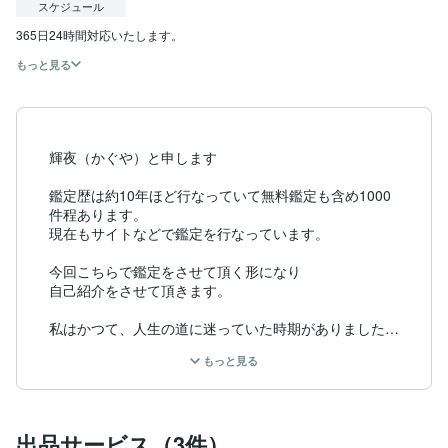
スケジュール
もっと見る
輝夜（かぐや）と申します

鑑定歴は約10年ほど行なっていて無料鑑定も含め1000
件程あります。

現在もサイトなどで鑑定を行なっています。

今回こちらで鑑定をさせて頂く形になり

自己紹介をさせて頂きます。

私はかつて、人生の道に迷っていた時期がありました。
仕事も上手くいかず、人間関係もうまくいかない日々が
もっと見る
続いていました。

そんな時、知人からタロットカードや数秘術などの占い
と言う存在を教えてもらい、興味を持ちました。

出品サービス（3件）
初めての占い師さんの鑑定で、私は驚くほど正確なアド