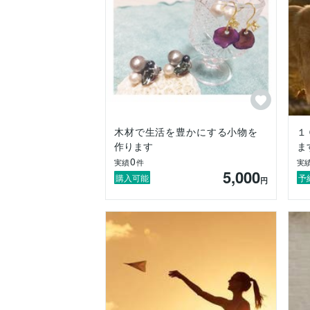
木材で生活を豊かにする小物を
１
作ります
ま
0
実績
件
実
5,000
購入可能
予
円