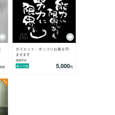
談
ダイエット、ポッコリお腹を凹
ませます
0
実績
件
5,000
購入可能
円
/分
円