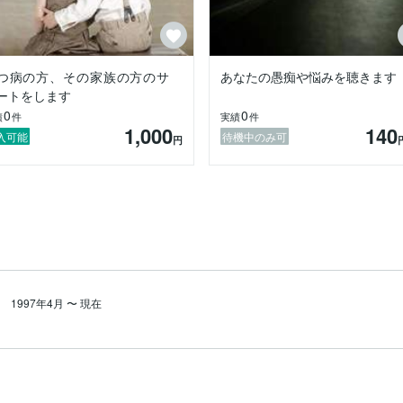
つ病の方、その家族の方のサ
あなたの愚痴や悩みを聴きます
ートをします
0
0
績
件
実績
件
1,000
140
入可能
待機中のみ可
円
1997年4月
〜
現在