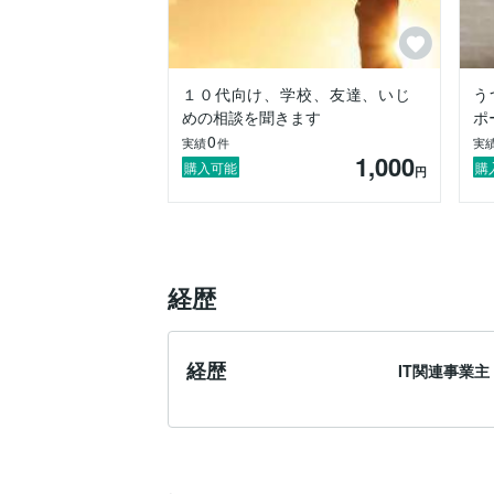
１０代向け、学校、友達、いじ
う
めの相談を聞きます
ポ
0
実績
件
実
1,000
購入可能
購
円
経歴
経歴
IT関連事業主