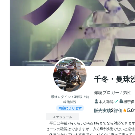
千冬・曼珠
傾聴ブロガー
男性
最終ログイン：
3年以上前
本人確認
機密保
稼働状況
内容によります
2
5.0
販売実績
評価
スケジュール
　平日は午後7時くらいから21時までなら対応できま
セージの確認はできますが、夕方5時以後でないと返信
　休日はたいてい大丈夫です。バイクに乗って走っている