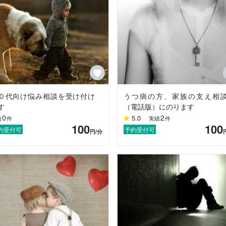
０代向け悩み相談を受け付け
うつ病の方、家族の支え相
す
（電話版）にのります
0
2
5.0
績
件
実績
件
100
100
約受付可
予約受付可
円
/分