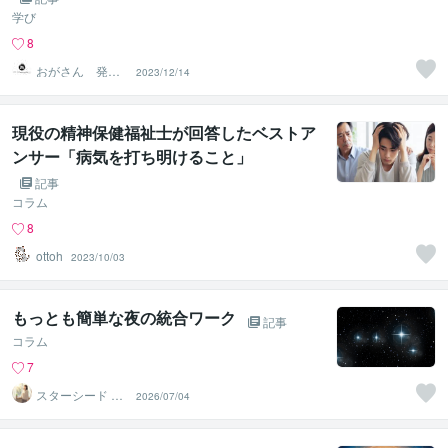
学び
8
おがさん 発達
2023/12/14
支援の役立つ知
識・実践
現役の精神保健福祉士が回答したベストア
ンサー「病気を打ち明けること」
記事
コラム
8
ottoh
2023/10/03
もっとも簡単な夜の統合ワーク
記事
コラム
7
スターシード あ
2026/07/04
いな