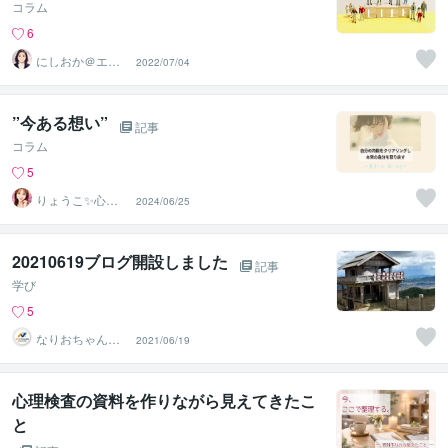
コラム
6
にしおか＠エン
2022/07/04
パワメントカウ
ンセラー
”今ある想い”
記事
コラム
5
りょうこ✨心を
2024/06/25
癒し現実を動か
すセラピスト
20210619ブログ開設しました
記事
学び
5
なりおちゃんね
2021/06/19
る
心理検査の資料を作りながら見えてきたこ
と