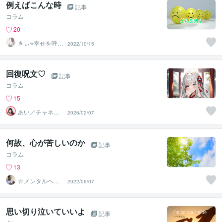
例えばこんな時
記事
コラム
20
きぃ⭐️幸せを呼び
2022/10/15
込むふわっと女
神⭐️
回復呪文♡
記事
コラム
15
あい／チャネリ
2026/02/07
ングアート✨夏S
ALE
何故、心が苦しいのか
記事
コラム
13
☆メンタルヘル
2022/06/07
スナビゲーター
☆ 濵野功一
思い切り泣いていいよ
記事