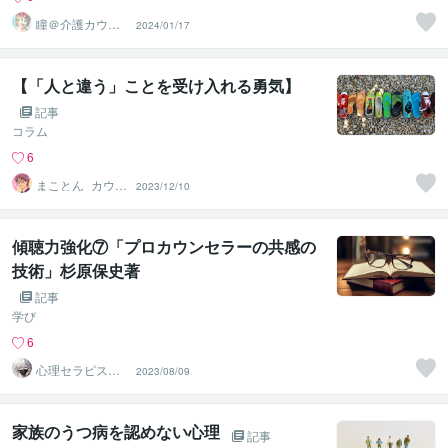
瞳＠介護カウン
2024/01/17
セリング
【「人と違う」ことを受け入れる勇気】
記事
コラム
6
まことん_カウン
2023/12/10
セライター
傾聴力強化⑦「プロカウンセラーの共感の
技術」杉原保史著
記事
学び
6
心理セラピストt
2023/08/09
akashi
家族のうつ病を認めない心理
記事