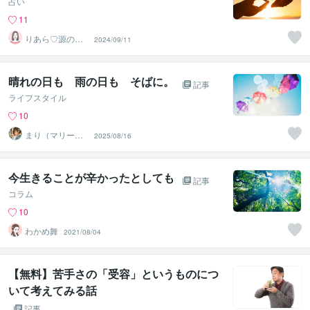
占い
11
りあら♡源の波
2024/09/11
動ヒーラー
晴れの日も 雨の日も そばに。
記事
ライフスタイル
10
まり（マリー）⭐️
2025/08/16
月虹庵
今生きることが辛かったとしても
記事
コラム
10
わかめ舞
2021/08/04
【無料】苦手さの「受容」というものにつ
いて考えてみる話
記事