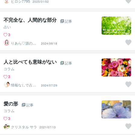
ヒロシ7795
2025/01/02
不完全な、人間的な部分
記事
占い
3
りあら♡源の波
2024/09/18
動ヒーラー
人と比べても意味がない
記事
コラム
3
情報なしで占え
2024/07/29
ます＊ゆり
愛の形
記事
コラム
3
クリスタル サラ
2021/07/13