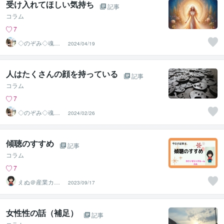
受け入れてほしい気持ち
記事
コラム
7
◇のぞみ◇魂の
2024/04/19
カウンセラー
人はたくさんの顔を持っている
記事
コラム
7
◇のぞみ◇魂の
2024/02/26
カウンセラー
傾聴のすすめ
記事
コラム
7
えぬ＠産業カウ
2023/09/17
ンセラー
女性性の話（補足）
記事