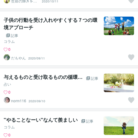
生命の輝きを取
2020/10/11
り戻す♡ラブフ
リーダム
子供の行動を受け入れやすくする７つの環
境アプローチ
記事
コラム
0
だもやん
2020/09/11
与えるものと受け取るものの循環…
記事
占い
0
norm116
2020/09/10
"やることなーい"なんて羨ましい
記事
コラム
0