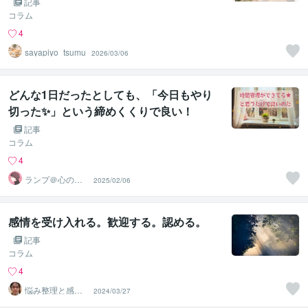
記事
コラム
4
sayapiyo_tsumu
2026/03/06
どんな1日だったとしても、「今日もやり
切った✨」という締めくくりで良い！
記事
コラム
4
ランプ＠心のお
2025/02/06
悩み解決専門家
感情を受け入れる。歓迎する。認める。
記事
コラム
4
悩み整理と感情
2024/03/27
開放のセラピス
トイチロー