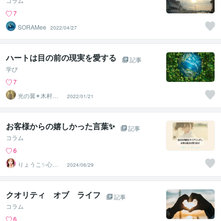
コラム
7
SORAMee
2022/04/27
ハートは目の前の現実を愛する
記事
学び
7
光の翼✴︎木村心
2022/01/21
美
お客様からの嬉しかった言葉✨
記事
コラム
6
りょうこ✨心を
2024/06/29
癒し現実を動か
すセラピスト
クオリティ オブ ライフ
記事
コラム
6