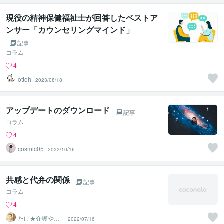
現役の精神保健福祉士が回答したベストア
ンサー「カウンセリングマインド」
記事
コラム
4
ottoh
2023/08/18
アップデートのダウンロード
記事
コラム
4
cosmic05
2022/10/16
共感と代弁の関係
記事
コラム
4
たけ★介護や親
2022/07/16