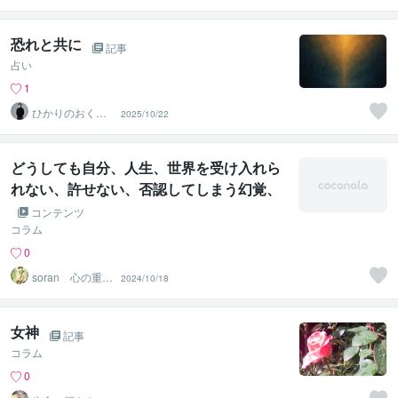
恐れと共に
記事
占い
1
ひかりのおくり
2025/10/22
て〜SinMa〜
どうしても自分、人生、世界を受け入れら
れない、許せない、否認してしまう幻覚、
幻術が解ける遠隔法術ヒーリング
コンテンツ
コラム
0
soran 心の重荷
2024/10/18
を下ろせるヒー
リング
女神
記事
コラム
0