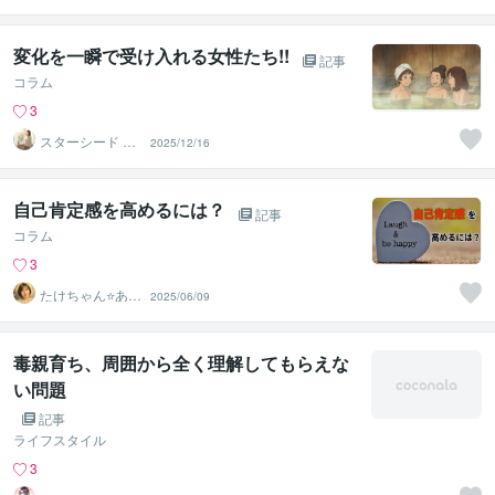
子関係の悩み改
善
変化を一瞬で受け入れる女性たち!!
記事
コラム
3
スターシード あ
2025/12/16
いな
自己肯定感を高めるには？
記事
コラム
3
たけちゃん⭐あな
2025/06/09
たの魅力を見つ
ける対話人
毒親育ち、周囲から全く理解してもらえな
い問題
記事
ライフスタイル
3