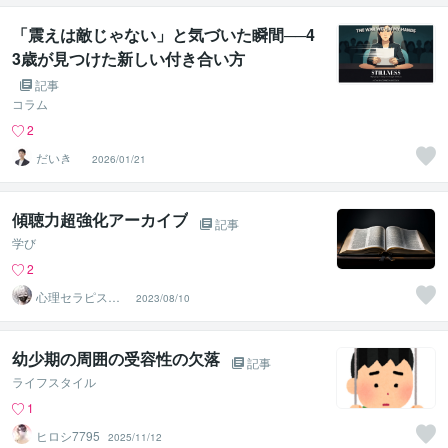
「震えは敵じゃない」と気づいた瞬間──4
3歳が見つけた新しい付き合い方
記事
コラム
2
だいき
2026/01/21
傾聴力超強化アーカイブ
記事
学び
2
心理セラピストt
2023/08/10
akashi
幼少期の周囲の受容性の欠落
記事
ライフスタイル
1
ヒロシ7795
2025/11/12