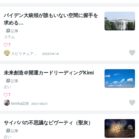
神山 純
バイデン大統領が誰もいない空間に握手を
求める…
記事
コラム
7
スピリチュアル
2022/04/16
カウンセラー
神山 純
未来創造＠開運カードリーディングKimi
記事
占い
7
kimiha228
2021/08/21
サイババの不思議なビヴーティ（聖灰）
記事
占い