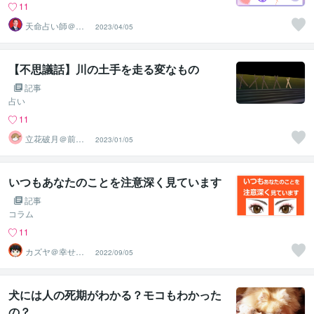
11
天命占い師＠藤
2023/04/05
＊久国
【不思議話】川の土手を走る変なもの
記事
占い
11
立花破月＠前世
2023/01/05
占い師
いつもあなたのことを注意深く見ています
記事
コラム
11
カズヤ＠幸せア
2022/09/05
ドバイザー
犬には人の死期がわかる？モコもわかった
の？