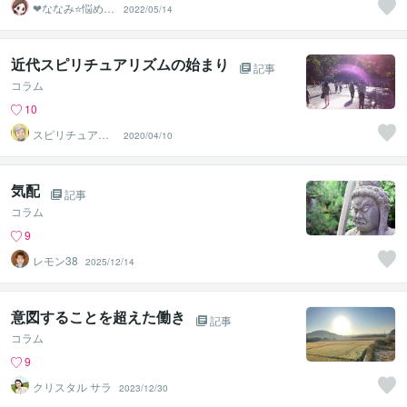
❤ななみ⭐悩める
2022/05/14
あなたの1番の味
方❤
近代スピリチュアリズムの始まり
記事
コラム
10
スピリチュアル
2020/04/10
カウンセラー
神山 純
気配
記事
コラム
9
レモン38
2025/12/14
意図することを超えた働き
記事
コラム
9
クリスタル サラ
2023/12/30