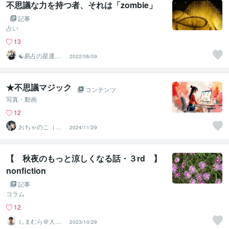
不思議な力を持つ者、それは「zombie」
記事
占い
13
☯易占の星運河
2022/06/09
☯
★不思議マジック
コンテンツ
写真・動画
12
おちゃのこ（御
2024/11/29
茶乃子祭々）
【 秋夜のもっと涼しくなる話・３rd 】
nonfiction
記事
コラム
12
しまむら＠人事
2023/10/29
コンサルタント