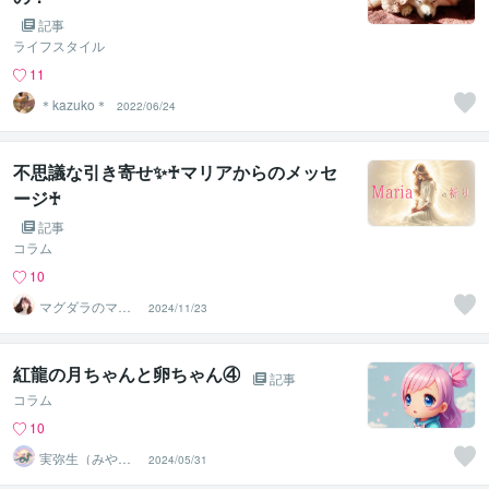
記事
ライフスタイル
11
＊kazuko＊
2022/06/24
不思議な引き寄せ✨♰マリアからのメッセ
ージ♰
記事
コラム
10
マグダラのマリ
2024/11/23
ア✝️
紅龍の月ちゃんと卵ちゃん④
記事
コラム
10
実弥生（みや
2024/05/31
の）