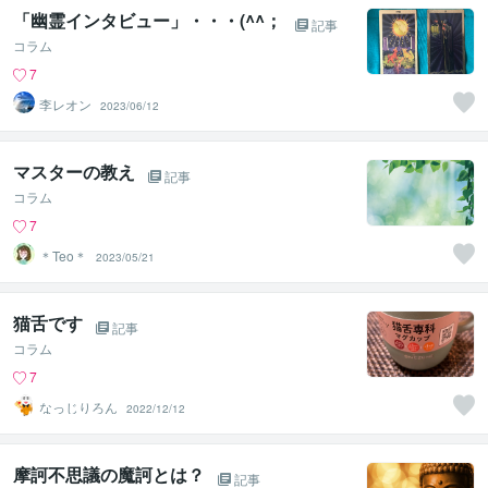
「幽霊インタビュー」・・・(^^；
記事
コラム
7
李レオン
2023/06/12
マスターの教え
記事
コラム
7
＊Teo＊
2023/05/21
猫舌です
記事
コラム
7
なっじりろん
2022/12/12
摩訶不思議の魔訶とは？
記事