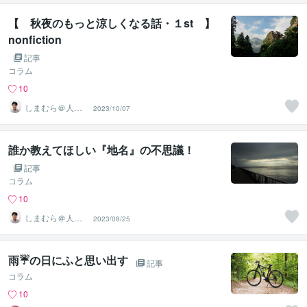
【 秋夜のもっと涼しくなる話・１st 】
nonfiction
記事
コラム
10
しまむら＠人事
2023/10/07
コンサルタント
誰か教えてほしい『地名』の不思議！
記事
コラム
10
しまむら＠人事
2023/08/25
コンサルタント
雨☔の日にふと思い出す
記事
コラム
10