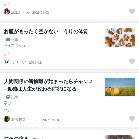
9
涼風ひとみ
2023/01/02
お腹がまったく空かない うりの体質
記事
ライフスタイル
9
うり☆uri
2021/12/11
人間関係の断捨離が始まったらチャンス─
─孤独は人生が変わる前兆になる
記事
学び
8
霊視鑑定士 神
2026/06/18
凪
深夜の呟き