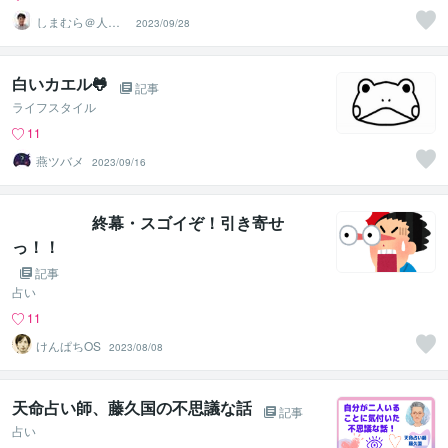
しまむら＠人事
2023/09/28
コンサルタント
白いカエル🐸
記事
ライフスタイル
11
燕ツバメ
2023/09/16
終幕・スゴイぞ！引き寄せ
っ！！
記事
占い
11
けんぱちOS
2023/08/08
天命占い師、藤久国の不思議な話
記事
占い