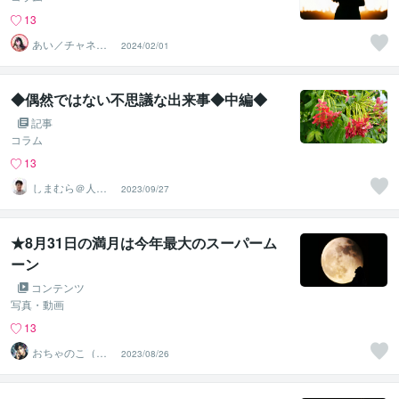
13
あい／チャネリ
2024/02/01
ングアート✨夏S
ALE
◆偶然ではない不思議な出来事◆中編◆
記事
コラム
13
しまむら＠人事
2023/09/27
コンサルタント
★8月31日の満月は今年最大のスーパーム
ーン
コンテンツ
写真・動画
13
おちゃのこ（御
2023/08/26
茶乃子祭々）