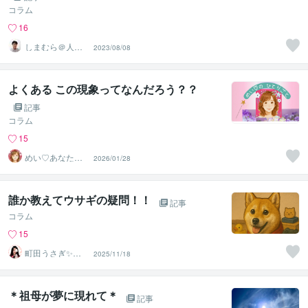
コラム
16
しまむら＠人事
2023/08/08
コンサルタント
よくある この現象ってなんだろう？？
記事
コラム
15
めい♡あなたの
2026/01/28
陽だまりセラピ
スト
誰か教えてウサギの疑問！！
記事
コラム
15
町田うさぎ✨閃
2025/11/18
光の幸せ届け人
♡怪談師⛩️
＊祖母が夢に現れて＊
記事