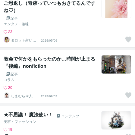
ご恩返し（奇跡っていつもおきてるんです
ね♡）
記事
エンタメ・趣味
23
タロット占い♡
2025/05/09
藍子♡
教会で何かをもらったのか…時間が止まる
『後編』nonfiction
記事
コラム
20
しまむら＠人事
2023/09/03
コンサルタント
★不思議！ 魔法使い！
コンテンツ
美容・ファッション
19