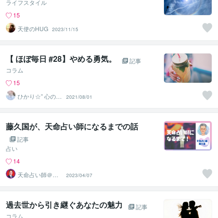
ライフスタイル
15
天使のHUG
2023/11/15
【 ほぼ毎日 #28】やめる勇気。
記事
コラム
15
ひかり☆” 心の休
2021/08/01
憩室
藤久国が、天命占い師になるまでの話
記事
占い
14
天命占い師＠藤
2023/04/07
＊久国
過去世から引き継ぐあなたの魅力
記事
コラム