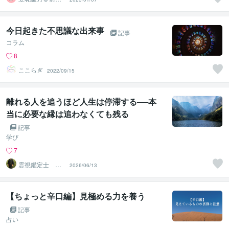
占い師
今日起きた不思議な出来事
記事
コラム
8
ここらぎ
2022/09/15
離れる人を追うほど人生は停滞する──本
当に必要な縁は追わなくても残る
記事
学び
7
霊視鑑定士 神
2026/06/13
凪
【ちょっと辛口編】見極める力を養う
記事
占い