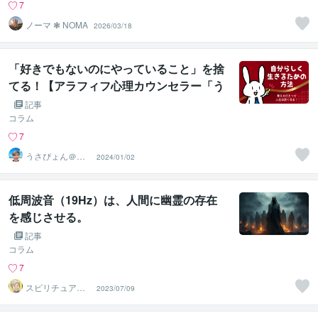
7
ノーマ ❃ NOMA
2026/03/18
「好きでもないのにやっていること」を捨
てる！【アラフィフ心理カウンセラー「う
さぴょん」のココナラ電話相談】
記事
コラム
7
うさぴょん＠癒
2024/01/02
し系アラフィフ
心寄り添い人
低周波音（19Hz）は、人間に幽霊の存在
を感じさせる。
記事
コラム
7
スピリチュアル
2023/07/09
カウンセラー
神山 純