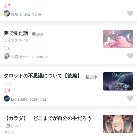
7
琥珀流
2021/01/19
夢で見た話
記事
ライフスタイル
6
心宮ゆとり
2026/05/26
タロットの不思議について【後編】
記事
占い
6
LunaSato
2025/11/22
【カラダ】 どこまでが自分の手だろう
記事
コラム