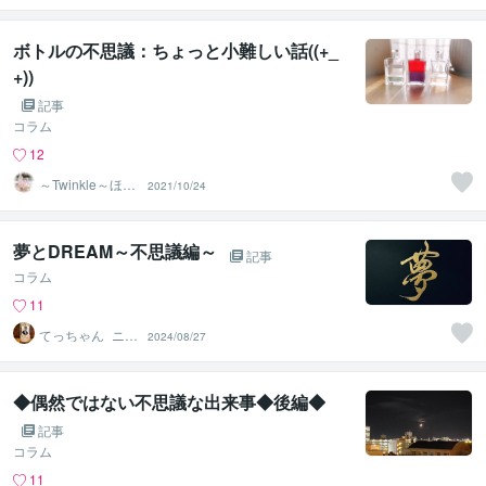
ボトルの不思議：ちょっと小難しい話((+_
+))
記事
コラム
12
～Twinkle～ほた
2021/10/24
るの光
夢とDREAM～不思議編～
記事
コラム
11
てっちゃん_ニー
2024/08/27
ト作家
◆偶然ではない不思議な出来事◆後編◆
記事
コラム
11