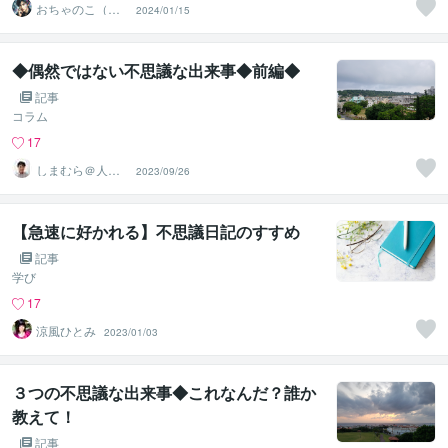
おちゃのこ（御
2024/01/15
茶乃子祭々）
◆偶然ではない不思議な出来事◆前編◆
記事
コラム
17
しまむら＠人事
2023/09/26
コンサルタント
【急速に好かれる】不思議日記のすすめ
記事
学び
17
涼風ひとみ
2023/01/03
３つの不思議な出来事◆これなんだ？誰か
教えて！
記事