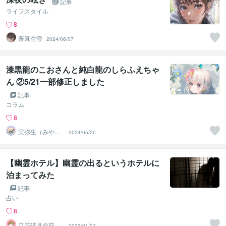
記事
ライフスタイル
8
蒼真空澄
2024/06/07
漆黒龍のこおさんと純白龍のしらふえちゃ
ん ②5/21一部修正しました
記事
コラム
8
実弥生（みや
2024/05/20
の）
【幽霊ホテル】幽霊の出るというホテルに
泊まってみた
記事
占い
8
立花破月＠前世
2023/01/07