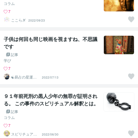
コラム
7
ここらぎ
2022/09/23
子供は何回も同じ映画を視ますね、不思議
です
記事
学び
7
☯易占の星運河
2022/07/13
☯
９１年前死刑の黒人少年の無罪が証明され
る。 この事件のスピリチュアル解釈とは。
記事
コラム
7
スピリチュアル
2022/06/30
カウンセラー