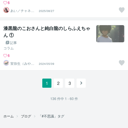
6
あい／チャネリ
2025/08/27
ングアート✨夏S
ALE
漆黒龍のこおさんと純白龍のしらふえちゃ
ん ①
記事
コラム
6
実弥生（みや
2024/05/09
の）
1
2
3
136
件中
1 - 60
件
ホーム
ブログ
「#不思議」タグ