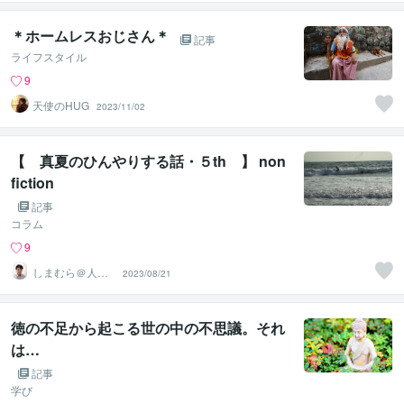
＊ホームレスおじさん＊
記事
ライフスタイル
9
天使のHUG
2023/11/02
【 真夏のひんやりする話・５th 】 non
fiction
記事
コラム
9
しまむら＠人事
2023/08/21
コンサルタント
徳の不足から起こる世の中の不思議。それ
は…
記事
学び