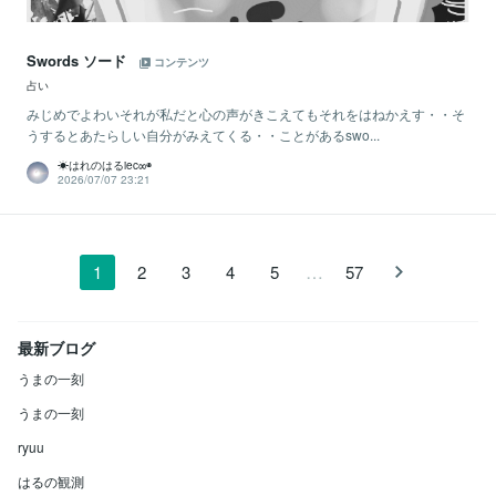
Swords ソード
コンテンツ
占い
みじめでよわいそれが私だと心の声がきこえてもそれをはねかえす・・そ
うするとあたらしい自分がみえてくる・・ことがあるswo...
☀はれのはるiec∞◉
2026/07/07 23:21
…
1
2
3
4
5
57
最新ブログ
うまの一刻
うまの一刻
ryuu
はるの観測