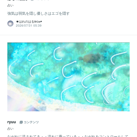
占い
強気は弱気を隠し優しさはエゴを隠す
☀はれのはるiec∞◉
2026/07/31 05:39
ryuu
コンテンツ
占い
ながれに流されてる・・流れに乗っている・・ながれをコントロールして