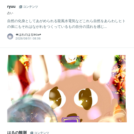
ryuu
コンテンツ
占い
自然の化身としてあがめられる龍風水電気などこれら自然をあらわしヒト
の体にもそれはながれをつくっているもの自分の流れを感じ...
☀はれのはるiec∞◉
2026/08/01 08:06
はるの観測
コンテンツ