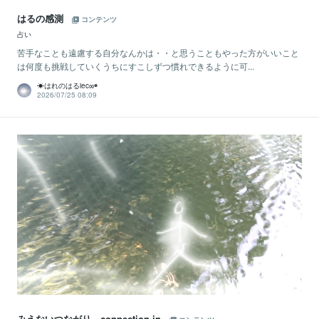
はるの感測
コンテンツ
占い
苦手なことも遠慮する自分なんかは・・と思うこともやった方がいいこと
は何度も挑戦していくうちにすこしずつ慣れできるように可...
☀はれのはるiec∞◉
2026/07/25 08:09
みえないつながり connection in