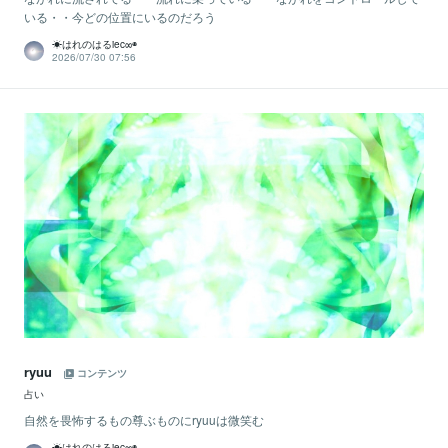
いる・・今どの位置にいるのだろう
☀はれのはるiec∞◉
2026/07/30 07:56
ryuu
コンテンツ
占い
自然を畏怖するもの尊ぶものにryuuは微笑む
☀はれのはるiec∞◉