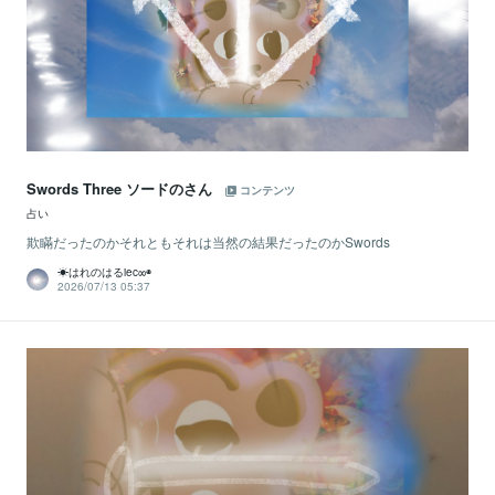
Swords Three ソードのさん
コンテンツ
占い
欺瞞だったのかそれともそれは当然の結果だったのかSwords
☀はれのはるiec∞◉
2026/07/13 05:37