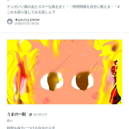
テンポいい曲のあとスローな曲をきく・・時間間隔を自分に教える・・♪
これを繰り返してみる楽しんで
☀はれのはるiec∞◉
2026/07/21 06:53
うまの一刻
コンテンツ
占い
時間を味方につける自分の人生